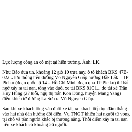
Lực lượng công an có mặt tại hiện trường. Ảnh: LK.
Như Báo đưa tin, khoảng 12 giờ 10 trưa nay, ô tô khách BKS 47B-
022... lưu thông trên đường Võ Nguyên Giáp hướng Đắk Lắk – TP
Pleiku (đoạn quốc lộ 14 – Hồ Chí Minh đoạn qua TP Pleiku) thì bất
ngờ xảy ra tai nạn, tông vào đuôi xe tải BKS 81C1... do tài xế Trần
Huy Hùng (27 tuổi, ngụ thị trấn Kon Dỡng, huyện Mang Yang)
điều khiển từ đường La Sơn ra Võ Nguyên Giáp.
Sau khi xe khách tông vào đuôi xe tải, xe khách tiếp tục đâm thẳng
vào hai nhà dân hướng đối diện. Vụ TNGT khiến hai người t‌ử von‌g
tại chỗ và tám người khác bị thương nặng. Thời điểm xảy ra tai nạn
trên xe khách có khoảng 26 người.