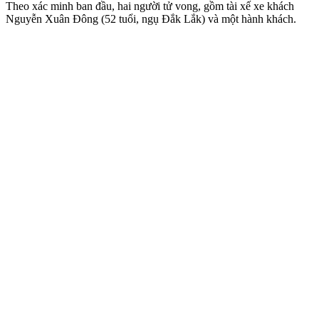
Theo xác minh ban đầu, hai người t‌ử von‌g, gồm tài xế xe khách
Nguyễn Xuân Đông (52 tuổi, ngụ Đắk Lắk) và một hành khách.