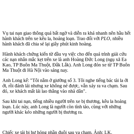
Vụ tai nạn giao thông quá bất ngờ và diễn ra khá nhanh nên hầu hết
hành khách trên xe kêu la, hoảng loạn. Trao đổi với
PLO
, nhiều
hành khách đã chia sẻ lại giây phút kinh hoàng.
Hành khách chứng kiến từ đầu vụ việc cho đến quá trình giải cứu
các nạn nhân mắc kẹt trên xe là anh Hoàng Đức Long (ngụ xã Ea
Kao, TP Buôn Ma Thuột, Đắk Lắk). Anh Long đón xe từ TP Buôn
Ma Thuột đi Hà Nội vào sáng nay.
Anh Long kể: "Tôi nằm ở giường số 3. Tôi nghe tiếng bác tài la ới
ới, rồi đánh lái nhưng xe không né được, vẫn xảy ra va chạm. Sau
đó, xe khách mất lái lao thẳng vào nhà dân".
Sau khi tai nạn, tiếng nhiều người trên xe bị thương, kêu la hoảng
loạn. Lúc này, anh Long là người còn tỉnh táo, cùng với những
người khác kéo những người bị thương ra.
Chiếc xe tải bị hư hỏng phần đuôi sau va chạm. Ảnh: LK.