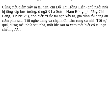
Cùng thời điểm xảy ra tai nạn, chị Đỗ Thị Hồng Liên (chủ ngôi nhà
bị tông sập bức tường, ở ngã 3 La Sơn – Hàm Rồng, phường Chi
Lăng, TP Pleiku), cho biết: “Lúc tai nạn xảy ra, gia đình tôi đang ăn
cơm phía sau. Tôi nghe tiếng va chạm lớn, làm rung cả nhà. Tôi sợ
quá, đứng mãi phía sau nhà, một lúc sau ra xem mới biết có tai nạn
chết người”.