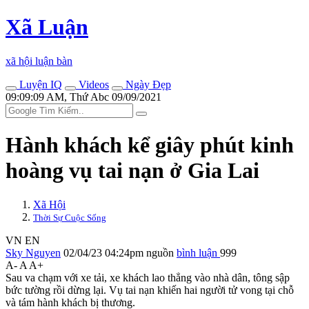
Xã Luận
xã hội luận bàn
Luyện IQ
Videos
Ngày Đẹp
09:09:09 AM, Thứ Abc 09/09/2021
Hành khách kể giây phút kinh
hoàng vụ tai nạn ở Gia Lai
Xã Hội
Thời Sự Cuộc Sống
VN
EN
Sky Nguyen
02/04/23 04:24pm
nguồn
bình luận
999
A-
A
A+
Sau va chạm với xe tải, xe khách lao thẳng vào nhà dân, tông sập
bức tường rồi dừng lại. Vụ tai nạn khiến hai người t‌ử von‌g tại chỗ
và tám hành khách bị thương.