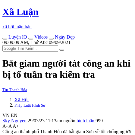
Xã Luận
xã hội luận bàn
Luyện IQ
Videos
Ngày Đẹp
09:09:09 AM, Thứ Abc 09/09/2021
Bắt giam người tát công an khi
bị tổ tuần tra kiểm tra
Tin Thanh Hóa
Xã Hội
Pháp Luật Hình Sự
VN
EN
Sky Nguyen
29/03/23 11:13am
nguồn
bình luận
999
A-
A
A+
Công an thành phố Thanh Hóa đã bắt giam Sơn về tội chống người