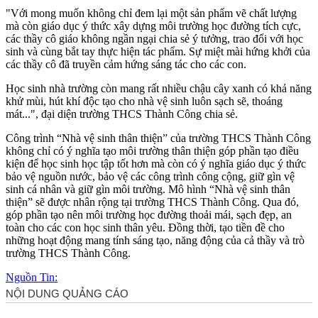
"Với mong muốn không chỉ đem lại một sản phẩm vẽ chất lượng
mà còn giáo dục ý thức xây dựng môi trường học đường tích cực,
các thầy cô giáo không ngần ngại chia sẻ ý tưởng, trao đổi với học
sinh và cùng bắt tay thực hiện tác phẩm. Sự miệt mài hứng khởi của
các thầy cô đã truyền cảm hứng sáng tác cho các con.
Học sinh nhà trường còn mang rất nhiều chậu cây xanh có khả năng
khử mùi, hút khí độc tạo cho nhà vệ sinh luôn sạch sẽ, thoáng
mát...", đại diện trường THCS Thành Công chia sẻ.
Công trình “Nhà vệ sinh thân thiện” của trường THCS Thành Công
không chỉ có ý nghĩa tạo môi trường thân thiện góp phần tạo điều
kiện để học sinh học tập tốt hơn mà còn có ý nghĩa giáo dục ý thức
bảo vệ nguồn nước, bảo vệ các công trình công cộng, giữ gìn vệ
sinh cá nhân và giữ gìn môi trường. Mô hình “Nhà vệ sinh thân
thiện” sẽ được nhân rộng tại trường THCS Thành Công. Qua đó,
góp phần tạo nên môi trường học đường thoải mái, sạch đẹp, an
toàn cho các con học sinh thân yêu. Đồng thời, tạo tiền đề cho
những hoạt động mang tính sáng tạo, năng động của cả thầy và trò
trường THCS Thành Công.
Nguồn Tin: