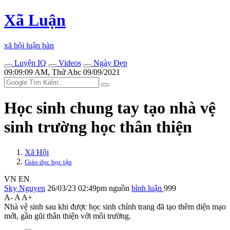
Xã Luận
xã hội luận bàn
Luyện IQ
Videos
Ngày Đẹp
09:09:09 AM, Thứ Abc 09/09/2021
Học sinh chung tay tạo nhà vệ
sinh trường học thân thiện
Xã Hội
Giáo dục học tập
VN
EN
Sky Nguyen
26/03/23 02:49pm
nguồn
bình luận
999
A-
A
A+
Nhà vệ sinh sau khi được học sinh chỉnh trang đã tạo thêm diện mạo
mới, gần gũi thân thiện với môi trường.