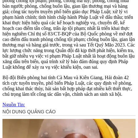
phòng chống tội phạm; phòng, chống m‌a tú‌y; phòng, chống mua
bán người; phòng, chống buôn lậu, gian lận thương mại và hàng
giả; công tác tuyên truyền phổ biến giáo dục Pháp Luật; xử lý vi
phạm hành chính; tình hình chấp hành Pháp Luật về đấu thầu; triển
khai thực hiện hiệu quả các kế hoạch nghiệp vụ, chuyên đề, kế
hoạch cao điểm tấn công, trấn áp tội phạm; nhất là triển khai thực
hiện nghiêm Chỉ thị số 83/CT-BQP của Bộ Quốc phòng về mở đợt
cao điểm đấu tranh phòng chống tội phạm; chống buôn lậu, gian lận
thương mại và hàng giả trước, trong và sau Tết Quý Mão 2023. Các
lực lượng chức năng trong Quân đội đã kịp thời phát hiện, kiểm tra,
bắt giữ nhiều vụ việc vi phạm Pháp Luật nhất là hoạt động buôn lậu
xăng dầu trên biển, quá trình xử lý bảo đảm đúng quy định Pháp
Luật không để xảy ra vụ việc khiếu kiện, oan sai.
Bộ đội Biên phòng hai tỉnh Cà Mau và Kiên Giang, Hải đoàn 42
tích cực tuyên truyền, phổ biến Pháp Luật, các quy định về phòng,
chống khai thác thủy, hải sản bất hợp pháp đạt nhiều kết thiết thực,
chú trọng làm tốt công tác dân vận, chính sách an sinh xã hội.
Nguồn Tin: