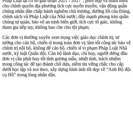
Pháp Luật tại cơ sở giai đoạn 2021 - 2027”; phối hợp và tham mưu
cho chính quyền địa phương tích cực tuyên truyền, vận động quần
chúng nhân dân chấp hành nghiêm chủ trương, đường lối của Đảng,
chính sách và Pháp Luật của Nhà nước; đẩy mạnh phong trào quần
chúng tự quản, bảo vệ an ninh biên giới, tích cực tố giác, không
tham gia tiếp tay, không bao che cho tội phạm.
Các đơn vị thường xuyên xem trọng việc giáo dục chính trị, tư
tưởng cho cán bộ, chiến sĩ trong toàn đơn vị; làm tốt công tác bảo vệ
chính trị nội bộ, không để cán bộ, chiến sĩ vi phạm Pháp Luật Nhà
nước, kỷ luật Quân đội. Cán bộ lãnh đạo, chỉ huy, người đứng đầu
đơn vị cần phát huy tốt tính gương mẫu, nhiệt tình, trách nhiệm
trong công tác để tạo thành chỗ dựa, niềm tin vững chắc cho cấp
dưới học tập và noi theo, xây dựng hình ảnh tốt đẹp về “Anh Bộ đội
cụ Hồ” trong lòng nhân dân.