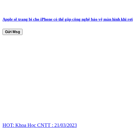
Apple sẽ trang bị cho iPhone có thể gập công nghệ bảo vệ màn hình khi rơi
Gửi Msg
HOT: Khoa Học CNTT : 21/03/2023