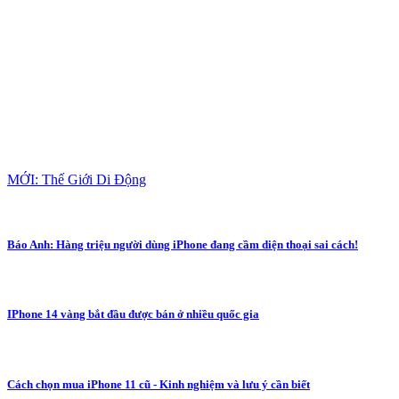
MỚI: Thế Giới Di Động
Báo Anh: Hàng triệu người dùng iPhone đang cầm diện thoại sai cách!
IPhone 14 vàng bắt đầu được bán ở nhiều quốc gia
Cách chọn mua iPhone 11 cũ - Kinh nghiệm và lưu ý cần biết