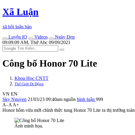
Xã Luận
xã hội luận bàn
Luyện IQ
Videos
Ngày Đẹp
09:09:09 AM, Thứ Abc 09/09/2021
Công bố Honor 70 Lite
Khoa Học CNTT
Thế Giới Di Động
VN
EN
Sky Nguyen
21/03/23 09:40am
nguồn
bình luận
999
A-
A
A+
Honor hôm vừa mới chính thức tung Honor 70 Lite ra thị trường toàn
Ảnh minh họa.