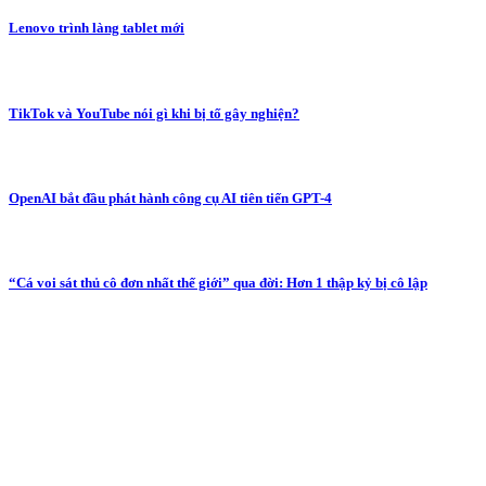
Lenovo trình làng tablet mới
TikTok và YouTube nói gì khi bị tố gây nghiện?
OpenAI bắt đầu phát hành công cụ AI tiên tiến GPT-4
“Cá voi sát thủ cô đơn nhất thế giới” qua đời: Hơn 1 thập kỷ bị cô lập