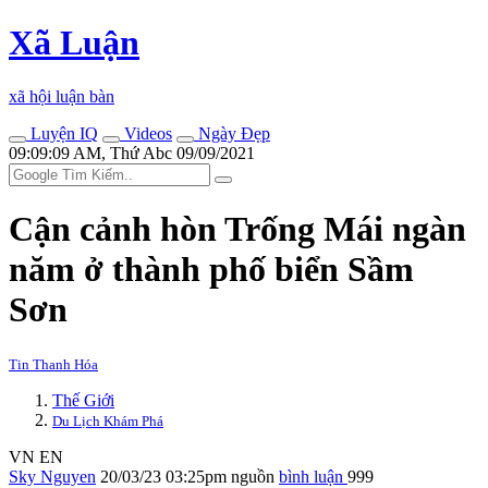
Xã Luận
xã hội luận bàn
Luyện IQ
Videos
Ngày Đẹp
09:09:09 AM, Thứ Abc 09/09/2021
Cận cảnh hòn Trống Mái ngàn
năm ở thành phố biển Sầm
Sơn
Tin Thanh Hóa
Thế Giới
Du Lịch Khám Phá
VN
EN
Sky Nguyen
20/03/23 03:25pm
nguồn
bình luận
999