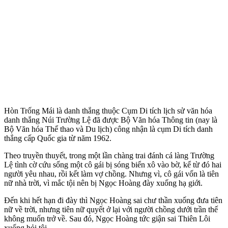
Hòn Trống Mái là danh thắng thuộc Cụm Di tích lịch sử văn hóa
danh thắng Núi Trường Lệ đã được Bộ Văn hóa Thông tin (nay là
Bộ Văn hóa Thể thao và Du lịch) công nhận là cụm Di tích danh
thắng cấp Quốc gia từ năm 1962.
Theo truyền thuyết, trong một lần chàng trai đánh cá làng Trường
Lệ tình cờ cứu sống một cô gái bị sóng biển xô vào bờ, kể từ đó hai
người yêu nhau, rồi kết làm vợ chồng. Nhưng vì, cô gái vốn là tiên
nữ nhà trời, vì mắc tội nên bị Ngọc Hoàng đày xuống hạ giới.
Đến khi hết hạn đi đày thì Ngọc Hoàng sai chư thần xuống đưa tiên
nữ về trời, nhưng tiên nữ quyết ở lại với người chồng dưới trần thế
không muốn trở về. Sau đó, Ngọc Hoàng tức giận sai Thiên Lôi
xuống hỏi tội.