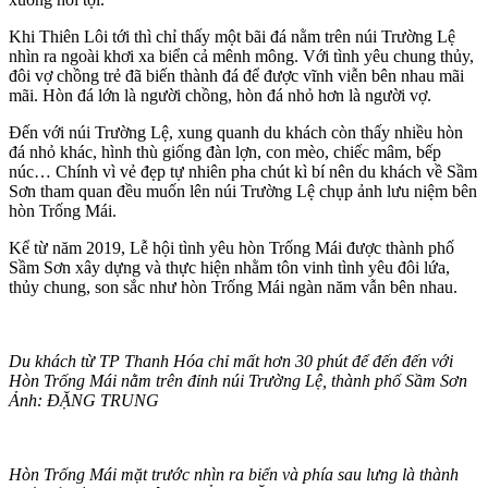
Khi Thiên Lôi tới thì chỉ thấy một bãi đá nằm trên núi Trường Lệ
nhìn ra ngoài khơi xa biển cả mênh mông. Với tình yêu chung thủy,
đôi vợ chồng trẻ đã biến thành đá để được vĩnh viễn bên nhau mãi
mãi. Hòn đá lớn là người chồng, hòn đá nhỏ hơn là người vợ.
Đến với núi Trường Lệ, xung quanh du khách còn thấy nhiều hòn
đá nhỏ khác, hình thù giống đàn lợn, con mèo, chiếc mâm, bếp
núc… Chính vì vẻ đẹp tự nhiên pha chút kì bí nên du khách về Sầm
Sơn tham quan đều muốn lên núi Trường Lệ chụp ảnh lưu niệm bên
hòn Trống Mái.
Kể từ năm 2019, Lễ hội tình yêu hòn Trống Mái được thành phố
Sầm Sơn xây dựng và thực hiện nhằm tôn vinh tình yêu đôi lứa,
thủy chung, son sắc như hòn Trống Mái ngàn năm vẫn bên nhau.
Du khách từ TP Thanh Hóa chỉ mất hơn 30 phút để đến đến với
Hòn Trống Mái nằm trên đỉnh núi Trường Lệ, thành phố Sầm Sơn
Ảnh: ĐẶNG TRUNG
Hòn Trống Mái mặt trước nhìn ra biển và phía sau lưng là thành