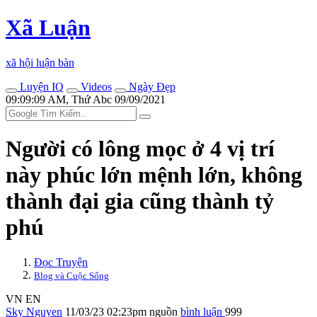
Xã Luận
xã hội luận bàn
Luyện IQ
Videos
Ngày Đẹp
09:09:09 AM, Thứ Abc 09/09/2021
Người có lông mọc ở 4 vị trí
này phúc lớn mệnh lớn, không
thành đại gia cũng thành tỷ
phú
Đọc Truyện
Blog và Cuộc Sống
VN
EN
Sky Nguyen
11/03/23 02:23pm
nguồn
bình luận
999