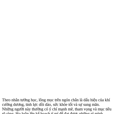
Theo nhân tướng học, lông mọc trên ngón chân là dấu hiệu của khí
cường dương, tinh lực dồi dào, sức khỏe tốt và sự sung mãn.
Những người này thường có ý chí mạnh mẽ, tham vọng và mục tiêu
rõ ràng. Họ luôn lên kế hoạch tỉ mỉ để đạt được những gì mình