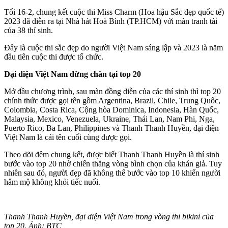
Tối 16-2, chung kết cuộc thi Miss Charm (Hoa hậu Sắc đẹp quốc tế)
2023 đã diễn ra tại Nhà hát Hoà Bình (TP.HCM) với màn tranh tài
của 38 thí sinh.
Đây là cuộc thi sắc đẹp do người Việt Nam sáng lập và 2023 là năm
đầu tiên cuộc thi được tổ chức.
Đại diện Việt Nam dừng chân tại top 20
Mở đầu chương trình, sau màn đồng diễn của các thí sinh thì top 20
chính thức được gọi tên gồm Argentina, Brazil, Chile, Trung Quốc,
Colombia, Costa Rica, Cộng hòa Dominica, Indonesia, Hàn Quốc,
Malaysia, Mexico, Venezuela, Ukraine, Thái Lan, Nam Phi, Nga,
Puerto Rico, Ba Lan, Philippines và Thanh Thanh Huyền, đại diện
Việt Nam là cái tên cuối cùng được gọi.
Theo dõi đêm chung kết, được biết Thanh Thanh Huyền là thí sinh
bước vào top 20 nhờ chiến thắng vòng bình chọn của khán giả. Tuy
nhiên sau đó, người đẹp đã không thể bước vào top 10 khiến người
hâm mộ không khỏi tiếc nuối.
Thanh Thanh Huyền, đại diện Việt Nam trong vòng thi bikini của
top 20. Ảnh: BTC