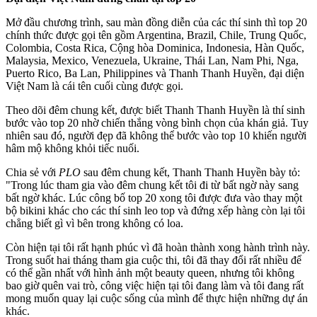
Mở đầu chương trình, sau màn đồng diễn của các thí sinh thì top 20
chính thức được gọi tên gồm Argentina, Brazil, Chile, Trung Quốc,
Colombia, Costa Rica, Cộng hòa Dominica, Indonesia, Hàn Quốc,
Malaysia, Mexico, Venezuela, Ukraine, Thái Lan, Nam Phi, Nga,
Puerto Rico, Ba Lan, Philippines và Thanh Thanh Huyền, đại diện
Việt Nam là cái tên cuối cùng được gọi.
Theo dõi đêm chung kết, được biết Thanh Thanh Huyền là thí sinh
bước vào top 20 nhờ chiến thắng vòng bình chọn của khán giả. Tuy
nhiên sau đó, người đẹp đã không thể bước vào top 10 khiến người
hâm mộ không khỏi tiếc nuối.
Chia sẻ với
PLO
sau đêm chung kết, Thanh Thanh Huyền bày tỏ:
"Trong lúc tham gia vào đêm chung kết tôi đi từ bất ngờ này sang
bất ngờ khác. Lúc công bố top 20 xong tôi được đưa vào thay một
bộ bikini khác cho các thí sinh leo top và đứng xếp hàng còn lại tôi
chẳng biết gì vì bên trong không có loa.
Còn hiện tại tôi rất hạnh phúc vì đã hoàn thành xong hành trình này.
Trong suốt hai tháng tham gia cuộc thi, tôi đã thay đổi rất nhiều để
có thể gần nhất với hình ảnh một beauty queen, nhưng tôi không
bao giờ quên vai trò, công việc hiện tại tôi đang làm và tôi đang rất
mong muốn quay lại cuộc sống của mình để thực hiện những dự án
khác.