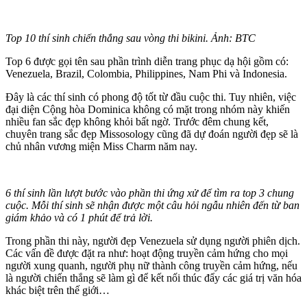
Top 10 thí sinh chiến thắng sau vòng thi bikini. Ảnh: BTC
Top 6 được gọi tên sau phần trình diễn trang phục dạ hội gồm có:
Venezuela, Brazil, Colombia, Philippines, Nam Phi và Indonesia.
Đây là các thí sinh có phong độ tốt từ đầu cuộc thi. Tuy nhiên, việc
đại diện Cộng hòa Dominica không có mặt trong nhóm này khiến
nhiều fan sắc đẹp không khỏi bất ngờ. Trước đêm chung kết,
chuyên trang sắc đẹp Missosology cũng đã dự đoán người đẹp sẽ là
chủ nhân vương miện Miss Charm năm nay.
6 thí sinh lần lượt bước vào phần thi ứng xử để tìm ra top 3 chung
cuộc. Mỗi thí sinh sẽ nhận được một câu hỏi ngẫu nhiên đến từ ban
giám khảo và có 1 phút để trả lời.
Trong phần thi này, người đẹp Venezuela sử dụng người phiên dịch.
Các vấn đề được đặt ra như: hoạt động truyền cảm hứng cho mọi
người xung quanh, người phụ nữ thành công truyền cảm hứng, nếu
là người chiến thắng sẽ làm gì để kết nối thúc đẩy các giá trị văn hóa
khác biệt trên thế giới…