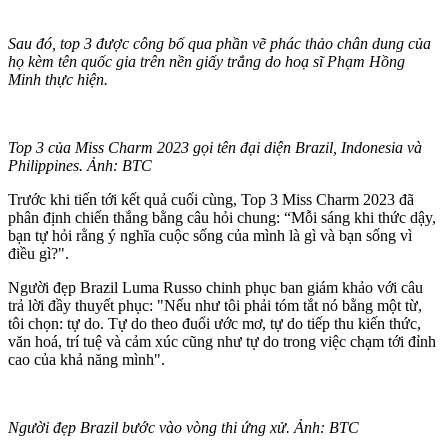
Sau đó, top 3 được công bố qua phần vẽ phác thảo chân dung của
họ kèm tên quốc gia trên nền giấy trắng do hoạ sĩ Phạm Hồng
Minh thực hiện.
Top 3 của Miss Charm 2023 gọi tên đại diện Brazil, Indonesia và
Philippines. Ảnh: BTC
Trước khi tiến tới kết quả cuối cùng, Top 3 Miss Charm 2023 đã
phân định chiến thắng bằng câu hỏi chung: “Mỗi sáng khi thức dậy,
bạn tự hỏi rằng ý nghĩa cuộc sống của mình là gì và bạn sống vì
điều gì?".
Người đẹp Brazil Luma Russo chinh phục ban giám khảo với câu
trả lời đầy thuyết phục: "Nếu như tôi phải tóm tắt nó bằng một từ,
tôi chọn: tự do. Tự do theo đuổi ước mơ, tự do tiếp thu kiến thức,
văn hoá, trí tuệ và cảm xúc cũng như tự do trong việc chạm tới đỉnh
cao của khả năng mình".
Người đẹp Brazil bước vào vòng thi ứng xử. Ảnh: BTC