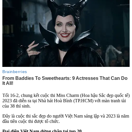
Tối 16-2, chung kết cuộc thi Miss Charm (Hoa hậu Sắc đẹp quốc tế)
2023 đã diễn ra tại Nhà hát Hoà Bình (TP.HCM) với màn tranh tài
của 38 thí sinh.
Đây là cuộc thi sắc đẹp do người Việt Nam sáng lập và 2023 là năm
đầu tiên cuộc thi được tổ chức.
Đại diện Việt Nam dừng chân tại top 20