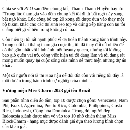
Chia sẻ với
PLO
sau đêm chung kết, Thanh Thanh Huyền bày tỏ:
"Trong lúc tham gia vào đêm chung kết tôi đi từ bất ngờ này sang
bất ngờ khác. Lúc công bố top 20 xong tôi được đưa vào thay một
bộ bikini khác cho các thí sinh leo top và đứng xếp hàng còn lại tôi
chẳng biết gì vì bên trong không có loa.
Còn hiện tại tôi rất hạnh phúc vì đã hoàn thành xong hành trình này.
Trong suốt hai tháng tham gia cuộc thi, tôi đã thay đổi rất nhiều để
có thể gần nhất với hình ảnh một beauty queen, nhưng tôi không
bao giờ quên vai trò, công việc hiện tại tôi đang làm và tôi đang rất
mong muốn quay lại cuộc sống của mình để thực hiện những dự án
khác.
Một số người nói là thi Hoa hậu để đổi đời còn với riêng tôi đây là
một dự án trong hành trình sự nghiệp của mình".
Vương miện Miss Charm 2023 gọi tên Brazil
Sau phần trình diễn áo tắm, top 10 được chọn gồm: Venezuela, Nam
Phi, Brazil, Agrentina, Puerto Rico, Colombia, Philippines, Costa
Rica, Indonesia, Cộng hòa Dominica. Trong đó, người đẹp
Indonesia giành được tấm vé vào top 10 nhờ chiến thắng Miss
BlockCharm - hạng mục được đánh giá dựa theo lượng bình chọn
của khán giả.