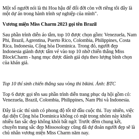
Một số người nói là thi Hoa hậu để đổi đời còn với riêng tôi đây là
một dự án trong hành trình sự nghiệp của mình".
Vương miện Miss Charm 2023 gọi tên Brazil
Sau phần trình diễn áo tắm, top 10 được chọn gồm: Venezuela, Nam
Phi, Brazil, Agrentina, Puerto Rico, Colombia, Philippines, Costa
Rica, Indonesia, Cộng hòa Dominica. Trong đó, người đẹp
Indonesia giành được tấm vé vào top 10 nhờ chiến thắng Miss
BlockCharm - hạng mục được đánh giá dựa theo lượng bình chọn
của khán giả.
Top 10 thí sinh chiến thắng sau vòng thi bikini. Ảnh: BTC
Top 6 được gọi tên sau phần trình diễn trang phục dạ hội gồm có:
Venezuela, Brazil, Colombia, Philippines, Nam Phi và Indonesia.
Đây là các thí sinh có phong độ tốt từ đầu cuộc thi. Tuy nhiên, việc
đại diện Cộng hòa Dominica không có mặt trong nhóm này khiến
nhiều fan sắc đẹp không khỏi bất ngờ. Trước đêm chung kết,
chuyên trang sắc đẹp Missosology cũng đã dự đoán người đẹp sẽ là
chủ nhân vương miện Miss Charm năm nay.