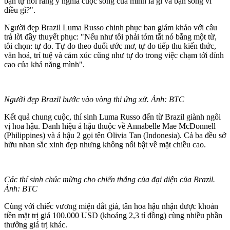
bạn tự hỏi rằng ý nghĩa cuộc sống của mình là gì và bạn sống vì
điều gì?".
Người đẹp Brazil Luma Russo chinh phục ban giám khảo với câu
trả lời đầy thuyết phục: "Nếu như tôi phải tóm tắt nó bằng một từ,
tôi chọn: tự do. Tự do theo đuổi ước mơ, tự do tiếp thu kiến thức,
văn hoá, trí tuệ và cảm xúc cũng như tự do trong việc chạm tới đỉnh
cao của khả năng mình".
Người đẹp Brazil bước vào vòng thi ứng xử. Ảnh: BTC
Kết quả chung cuộc, thí sinh Luma Russo đến từ Brazil giành ngôi
vị hoa hậu. Danh hiệu á hậu thuộc về Annabelle Mae McDonnell
(Philippines) và á hậu 2 gọi tên Olivia Tan (Indonesia). Cả ba đều sở
hữu nhan sắc xinh đẹp nhưng không nổi bật về mặt chiều cao.
Các thí sinh chúc mừng cho chiến thắng của đại diện của Brazil.
Ảnh: BTC
Cùng với chiếc vương miện đắt giá, tân hoa hậu nhận được khoản
tiền mặt trị giá 100.000 USD (khoảng 2,3 tỉ đồng) cùng nhiều phần
thưởng giá trị khác.