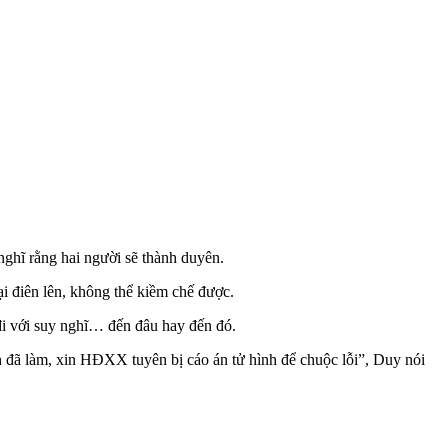
nghĩ rằng hai người sẽ thành duyên.
ại điên lên, không thể kiềm chế được.
 đi với suy nghĩ… đến đâu hay đến đó.
nh đã làm, xin HĐXX tuyên bị cáo án t‌ử hìn‌h để chuộc lỗi”, Duy nói