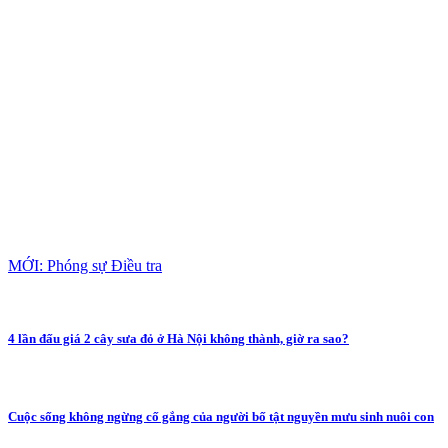
MỚI: Phóng sự Điều tra
4 lần đấu giá 2 cây sưa đỏ ở Hà Nội không thành, giờ ra sao?
Cuộc sống không ngừng cố gắng của người bố tật nguyền mưu sinh nuôi con