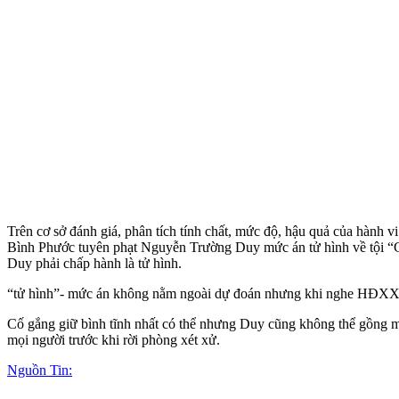
Trên cơ sở đánh giá, phân tích tính chất, mức độ, hậu quả của hành
Bình Phước tuyên phạt Nguyễn Trường Duy mức án t‌ử hìn‌h về tội “Giế
Duy phải chấp hành là t‌ử hìn‌h.
“t‌ử hìn‌h”- mức án không nằm ngoài dự đoán nhưng khi nghe HĐXX 
Cố gắng giữ bình tĩnh nhất có thể nhưng Duy cũng không thể gồng mìn
mọi người trước khi rời phòng xét xử.
Nguồn Tin: