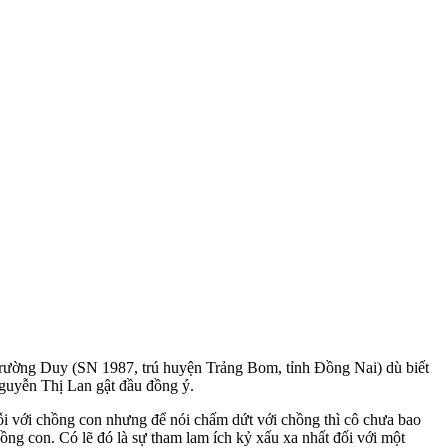
.
Trường Duy (SN 1987, trú huyện Trảng Bom, tỉnh Đồng Nai) dù biết
guyễn Thị Lan gật đầu đồng ý.
ỗi với chồng con nhưng để nói chấm dứt với chồng thì cô chưa bao
ng con. Có lẽ đó là sự tham lam ích kỷ xấu xa nhất đối với một