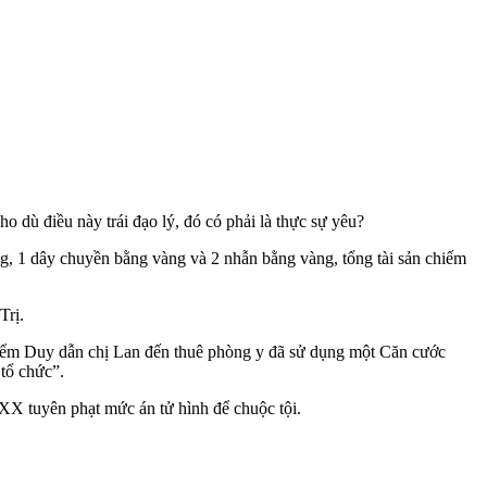
 dù điều này trái đạo lý, đó có phải là thực sự yêu?
ng, 1 dây chuyền bằng vàng và 2 nhẫn bằng vàng, tổng tài sản chiếm
Trị.
 điểm Duy dẫn chị Lan đến thuê phòng y đã sử dụng một Căn cước
tổ chức”.
X tuyên phạt mức án t‌ử hìn‌h để chuộc tội.