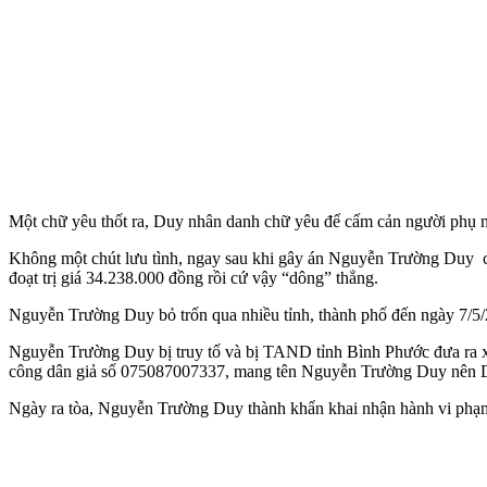
Một chữ yêu thốt ra, Duy nhân danh chữ yêu để cấm cản người phụ nữ 
Không một chút lưu tình, ngay sau khi gây án Nguyễn Trường Duy chi
đoạt trị giá 34.238.000 đồng rồi cứ vậy “dông” thẳng.
Nguyễn Trường Duy bỏ trốn qua nhiều tỉnh, thành phố đến ngày 7/5/2
Nguyễn Trường Duy bị truy tố và bị TAND tỉnh Bình Phước đưa ra xét
công dân giả số 075087007337, mang tên Nguyễn Trường Duy nên Duy 
Ngày ra tòa, Nguyễn Trường Duy thành khẩn khai nhận hành vi phạm tộ