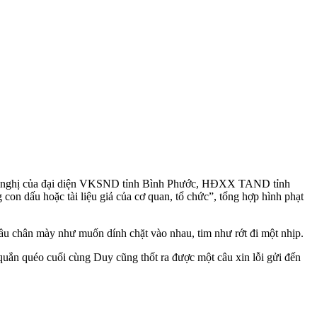
 và đề nghị của đại diện VKSND tỉnh Bình Phước, HĐXX TAND tỉnh
con dấu hoặc tài liệu giả của cơ quan, tổ chức”, tổng hợp hình phạt
u chân mày như muốn dính chặt vào nhau, tim như rớt đi một nhịp.
 quắn quéo cuối cùng Duy cũng thốt ra được một câu xin lỗi gửi đến