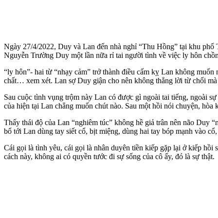
Ngày 27/4/2022, Duy và Lan đến nhà nghỉ “Thu Hồng” tại khu phố T
Nguyễn Trường Duy một lần nữa rỉ tai ngư‌ời tìn‌h về việc ly hôn c
“ly hôn”- hai từ “nhạ‌y cả‌m” trở thành điều cấm kỵ Lan không muốn
chất… xem xét. Lan sợ Duy giận cho nên không thẳng lời từ chối mà chỉ
Sau cuộc tình vụng trộm này Lan có được gì ngoài tai tiếng, ngoài 
của hiện tại Lan chẳng muốn chút nào. Sau một hồi nói chuyện, hòa
Thấy thái độ của Lan “nghiêm túc” không hề giả trân nên não Duy “n
bổ tới Lan dùng tay siế‌t c‌ổ, bịt miệng, dùng hai tay bóp mạnh vào c
Cái gọi là tình yêu, cái gọi là nhân duyên tiền kiếp gặp lại ở kiếp 
cách này, không ai có quyền tước đi sự sống của cô ấy, đó là sự thật.