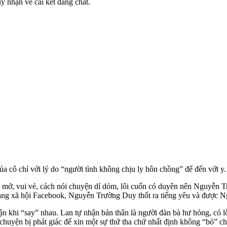
y nhận về cái kết đắng chát.
 cô chỉ với lý do “ngư‌ời tìn‌h không chịu ly hôn chồng” để đến với y
i mở, vui vẻ, cách nói chuyện dí dỏm, lôi cuốn có duyên nên Nguyễn 
ạng xã hội Facebook, Nguyễn Trường Duy thốt ra tiếng yêu và được N
n khi “say” nhau. Lan tự nhận bản thân là người đàn bà hư hỏng, có l
uyện bị phát giác để xin một sự thứ tha chứ nhất định không “bỏ” chồ