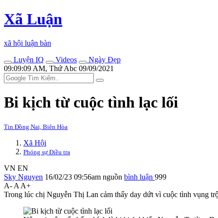
Xã Luận
xã hội luận bàn
Luyện IQ
Videos
Ngày Đẹp
09:09:09 AM, Thứ Abc 09/09/2021
Bi kịch từ cuộc tình lạc lối
Tin Đồng Nai, Biên Hòa
Xã Hội
Phóng sự Điều tra
VN
EN
Sky Nguyen
16/02/23 09:56am
nguồn
bình luận
999
A-
A
A+
Trong lúc chị Nguyễn Thị Lan cảm thấy day dứt vì cuộc tình vụng tr