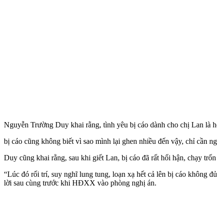
Nguyễn Trường Duy khai rằng, tình yêu bị cáo dành cho chị Lan là h
bị cáo cũng không biết vì sao mình lại ghen nhiều đến vậy, chỉ cần n
Duy cũng khai rằng, sau khi giết Lan, bị cáo đã rất hối hận, chạy tr
“Lúc đó rối trí, suy nghĩ lung tung, loạn xạ hết cả lên bị cáo không đ
lời sau cùng trước khi HĐXX vào phòng nghị án.