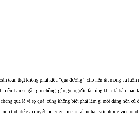
oàn toàn thật không phải kiểu “qua đường”, cho nên rất mong và luôn 
ghĩ đến Lan sẽ gần gũi chồng, gần gũi người đàn ông khác là bản thân l
ốn chẳng qua là vì sợ quá, cũng không biết phải làm gì mới đúng nên cứ
ủ bình tĩnh để giải quyết mọi việc. bị cáo rất ân hận với những việc mì