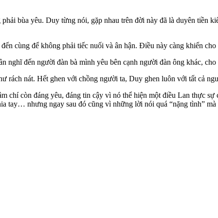
phải bùa yêu. Duy từng nói, gặp nhau trên đời này đã là duyên tiền kiế
 đến cùng để không phải tiếc nuối và ân hận. Điều này càng khiến cho
 cần nghĩ đến người đàn bà mình yêu bên cạnh người đàn ông khác, ch
 rách nát. Hết ghen với chồng người ta, Duy ghen luôn với tất cả ngư
 chí còn đáng yêu, đáng tin cậy vì nó thể hiện một điều Lan thực sự c
a tay… nhưng ngay sau đó cũng vì những lời nói quá “nặng tình” mà t