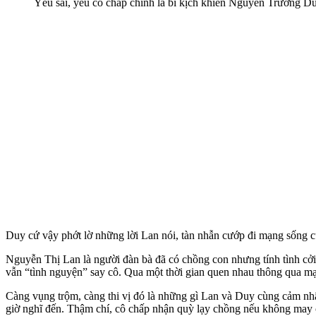
Yêu sai, yêu cố chấp chính là bi kịch khiến Nguyễn Trường Du
Duy cứ vậy phớt lờ những lời Lan nói, tàn nhẫn cướp đi mạng sống của
Nguyễn Thị Lan là người đàn bà đã có chồng con nhưng tính tình cở
vẫn “tình nguyện” say cô. Qua một thời gian quen nhau thông qua m
Càng vụng trộm, càng thi vị đó là những gì Lan và Duy cùng cảm nhậ
giờ nghĩ đến. Thậm chí, cô chấp nhận quỳ lạy chồng nếu không may ch