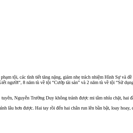
 vi phạm tội, các tình tiết tăng nặng, giảm nhẹ trách nhiệm Hình Sự
t người“, 8 năm tù về tội “Cướp tài sản” và 2 năm tù về tội “Sử dụng 
tuyên, Nguyễn Trường Duy không tránh được mi tâm nhíu chặt, hai đầ
h lâu hơn được. Hai tay rồi đến hai chân run lên bần bật, loay hoay,