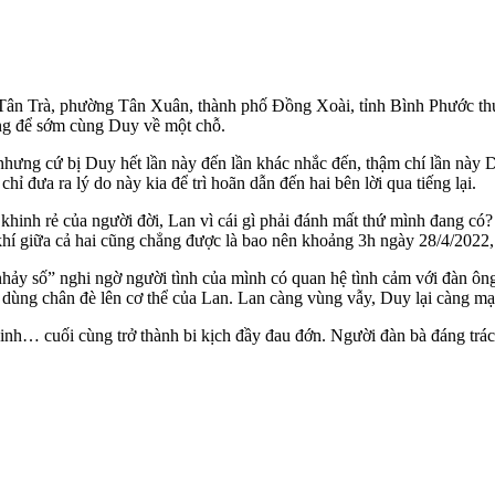
ân Trà, phường Tân Xuân, thành phố Đồng Xoài, tỉnh Bình Phước thu
hồng để sớm cùng Duy về một chỗ.
 nhưng cứ bị Duy hết lần này đến lần khác nhắc đến, thậm chí lần này
 đưa ra lý do này kia để trì hoãn dẫn đến hai bên lời qua tiếng lại.
sự khinh rẻ của người đời, Lan vì cái gì phải đánh mất thứ mình đang 
 khí giữa cả hai cũng chẳng được là bao nên khoảng 3h ngày 28/4/202
hảy số” nghi ngờ ngư‌ời tìn‌h của mình có quan hệ tình cảm với đàn ô
ổ, dùng chân đè lên c‌ơ th‌ể của Lan. Lan càng vùng vẫy, Duy lại càng mạ
hồi sinh… cuối cùng trở thành bi kịch đầy đau đớn. Người đàn bà đáng t