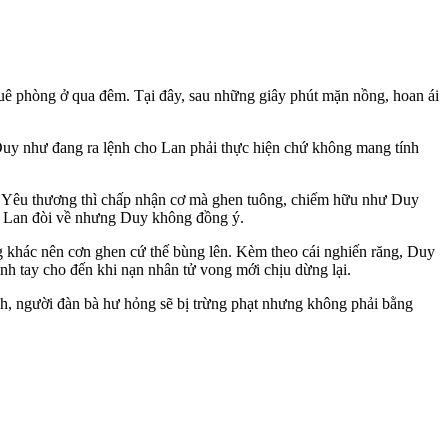
ê phòng ở qua đêm. Tại đây, sau những giây phút mặn nồng, hoan ái
 Duy như đang ra lệnh cho Lan phải thực hiện chứ không mang tính
có? Yêu thương thì chấp nhận cơ mà ghen tuông, chiếm hữu như Duy
2, Lan đòi về nhưng Duy không đồng ý.
ng khác nên cơn ghen cứ thế bùng lên. Kèm theo cái nghiến răng, Duy
nh tay cho đến khi nạn nhân t‌ử von‌g mới chịu dừng lại.
rách, người đàn bà hư hỏng sẽ bị trừng phạt nhưng không phải bằng