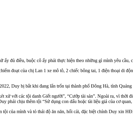
ấy đủ điều, buộc cô ấy phải thực hiện theo những gì mình yêu cầu, cho
ếm đoạt của chị Lan 1 xe mô tô, 2 chiếc bông tai, 1 điện thoại di độ
022, Duy bị bắt khi đang lẩn trốn tại thành phố Đông Hà, tỉnh Quảng 
 xử với các tội danh Giết người”, “Cướp tài sản”. Ngoài ra, vì thời
phải chịu thêm tội “Sử dụng con dấu hoặc tài liệu giả của cơ quan, 
i của mình và tỏ thái độ ăn năn, hối cải, đặc biệt chính Duy xin HĐX