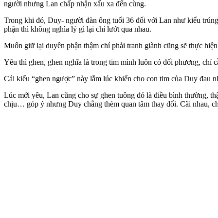
người nhưng Lan chấp nhận xấu xa đến cùng.
Trong khi đó, Duy- người đàn ông tuổi 36 đối với Lan như kiểu trúng 
phận thì không nghĩa lý gì lại chỉ lướt qua nhau.
Muốn giữ lại duyên phận thậm chí phải tranh giành cũng sẽ thực hiện
Yêu thì ghen, ghen nghĩa là trong tim mình luôn có đối phương, chỉ
Cái kiểu “ghen ngược” này lắm lúc khiến cho con tim của Duy đau như
Lúc mới yêu, Lan cũng cho sự ghen tuông đó là điều bình thường, thậm
chịu… góp ý nhưng Duy chẳng thèm quan tâm thay đổi. Cãi nhau, chi