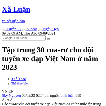
Xã Luận
xã hội luận bàn
Luyện IQ
Videos
Ngày Đẹp
09:09:09 AM, Thứ Abc 09/09/2021
Tập trung 30 cua-rơ cho đội
tuyển xe đạp Việt Nam ở năm
2023
Thể Thao
Thể thao Việt
VN
EN
Sky Nguyen
06/02/23 02:54pm
nguồn
bình luận
999
A-
A
A+
Các cua-rơ của đội tuyển xe đạp Việt Nam đã chính thức tập trung