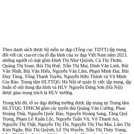
Theo danh sách được bộ môn xe đạp (Tổng cục TDTT) tập trung
đối với các cua-rơ của tổ địa hình của xe đạp Việt Nam năm 2023,
những người có mặt gồm Đinh Thị Như Quỳnh, Cà Thị Thơm,
Quàng Thị Soan, Bùi Thị Huê, Trần Thị Mai, Đinh Văn Linh, Bùi
Văn Nhất, Bùi Văn Hiếu, Nguyễn Văn Lãm, Phạm Minh Đạt, Bùi
Duy Tùng, Tống Thanh Tuyền, Nguyễn Hữu Thành và Vũ Minh
Gia Bảo. Trung tâm HLTTQG Hà Nội sẽ quản lý việc tập trung, tập
huấn tổ nội dung địa hình và HLV Nguyễn Đăng Sơn (Hà Nội)
được giao trọng trách là HLV trưởng.
Trong khi đó, tổ xe đạp đường trường được tập trung tại Trung tâm
HLTTQG TPHCM gồm các tuyển thủ Quàng Văn Cường, Phan
Hoàng Thái, Nguyễn Quốc Bảo, Nguyễn Hoàng Sang, Tăng Quý
Trọng, Phạm Lê Xuân Lộc, Nguyễn Tuấn Vũ, Võ Thanh An,
Nguyễn Thị Thật, Nguyễn Thị Thi, Nguyễn Thị Thu Mai, Lâm Thị
Kim Ngân, Bùi Thị Quỳnh, Lê Thị Huyền, Trần Thị Thùy Trang,