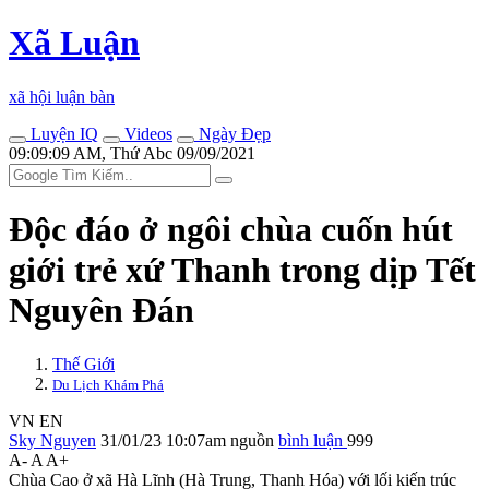
Xã Luận
xã hội luận bàn
Luyện IQ
Videos
Ngày Đẹp
09:09:09 AM, Thứ Abc 09/09/2021
Độc đáo ở ngôi chùa cuốn hút
giới trẻ xứ Thanh trong dịp Tết
Nguyên Đán
Thế Giới
Du Lịch Khám Phá
VN
EN
Sky Nguyen
31/01/23 10:07am
nguồn
bình luận
999
A-
A
A+
Chùa Cao ở xã Hà Lĩnh (Hà Trung, Thanh Hóa) với lối kiến trúc