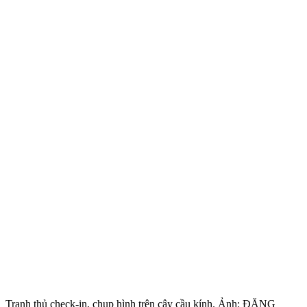
Tranh thủ check-in, chụp hình trên cây cầu kính. Ảnh: ĐẶNG