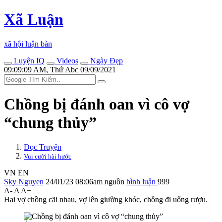
Xã Luận
xã hội luận bàn
Luyện IQ
Videos
Ngày Đẹp
09:09:09 AM, Thứ Abc 09/09/2021
Chồng bị đánh oan vì cô vợ
“chung thủy”
Đọc Truyện
Vui cười hài hước
VN
EN
Sky Nguyen
24/01/23 08:06am
nguồn
bình luận
999
A-
A
A+
Hai vợ chồng cãi nhau, vợ lên giường khóc, chồng đi uống rượu.