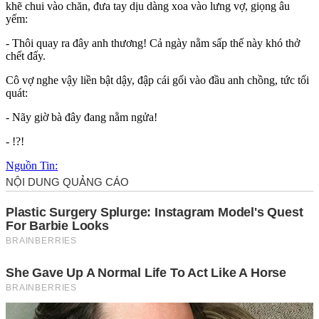
khẽ chui vào chăn, đưa tay dịu dàng xoa vào lưng vợ, giọng âu
yếm:
- Thôi quay ra đây anh thương! Cả ngày nằm sấp thế này khó thở
chết đấy.
Cô vợ nghe vậy liền bật dậy, đập cái gối vào đầu anh chồng, tức tối
quát:
- Nãy giờ bà đây đang nằm ngửa!
- !?!
Nguồn Tin: