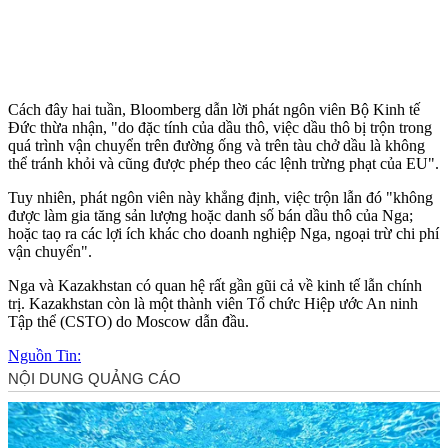
Cách đây hai tuần, Bloomberg dẫn lời phát ngôn viên Bộ Kinh tế
Đức thừa nhận, "do đặc tính của dầu thô, việc dầu thô bị trộn trong
quá trình vận chuyển trên đường ống và trên tàu chở dầu là không
thể tránh khỏi và cũng được phép theo các lệnh trừng phạt của EU".
Tuy nhiên, phát ngôn viên này khẳng định, việc trộn lẫn đó "không
được làm gia tăng sản lượng hoặc danh số bán dầu thô của Nga;
hoặc taọ ra các lợi ích khác cho doanh nghiệp Nga, ngoại trừ chi phí
vận chuyển".
Nga và Kazakhstan có quan hệ rất gần gũi cả về kinh tế lẫn chính
trị. Kazakhstan còn là một thành viên Tổ chức Hiệp ước An ninh
Tập thể (CSTO) do Moscow dẫn đầu.
Nguồn Tin: