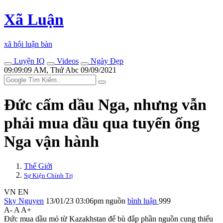
Xã Luận
xã hội luận bàn
Luyện IQ
Videos
Ngày Đẹp
09:09:09 AM, Thứ Abc 09/09/2021
Đức cấm dầu Nga, nhưng vẫn
phải mua dầu qua tuyến ống
Nga vận hành
Thế Giới
Sự Kiện Chính Trị
VN
EN
Sky Nguyen
13/01/23 03:06pm
nguồn
bình luận
999
A-
A
A+
Đức mua dầu mỏ từ Kazakhstan để bù đắp phần nguồn cung thiếu