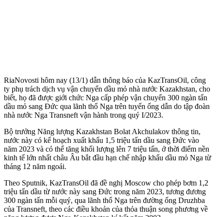
RiaNovosti hôm nay (13/1) dẫn thông báo của KazTransOil, công
ty phụ trách dịch vụ vận chuyển dầu mỏ nhà nước Kazakhstan, cho
biết, họ đã được giới chức Nga cấp phép vận chuyển 300 ngàn tấn
dầu mỏ sang Đức qua lãnh thổ Nga trên tuyến ống dẫn do tập đoàn
nhà nước Nga Transneft vận hành trong quý I/2023.
Bộ trưởng Năng lượng Kazakhstan Bolat Akchulakov thông tin,
nước này có kế hoạch xuất khẩu 1,5 triệu tấn dầu sang Đức vào
năm 2023 và có thể tăng khối lượng lên 7 triệu tấn, ở thời điểm nền
kinh tế lớn nhất châu Âu bắt đầu hạn chế nhập khẩu dầu mỏ Nga từ
tháng 12 năm ngoái.
Theo Sputnik, KazTransOil đã đề nghị Moscow cho phép bơm 1,2
triệu tấn dầu từ nước này sang Đức trong năm 2023, tương đương
300 ngàn tấn mỗi quý, qua lãnh thổ Nga trên đường ống Druzhba
của Transneft, theo các điều khoản của thỏa thuận song phương về