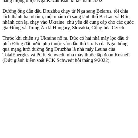
năng lượng được Nga-Kazakhstan kí kết năm 2002.
Đường ống dẫn dầu Druzhba chạy từ Nga sang Belarus, rồi chia
tách thành hai nhánh, một nhánh đi sang lãnh thổ Ba Lan và Đức;
nhánh còn lại chạy vào Ukraine, chủ yếu để cung cấp cho các quốc
gia Đông và Trung Âu là Hungary, Slovakia, Cộng hòa Czech.
Trước khi chiến sự Ukraine nổ ra, Đức có hai nhà máy lọc dầu ở
phía Đông đất nước phụ thuộc vào dầu thô Urals của Nga thông
qua mạng lưới đường ống Druzbha là nhà máy Leuna của
TotalEnergies và PCK Schwedt, nhà máy thuộc tập đoàn Rosneft
(Đức giành kiểm soát PCK Schwedt hồi tháng 9/2022).