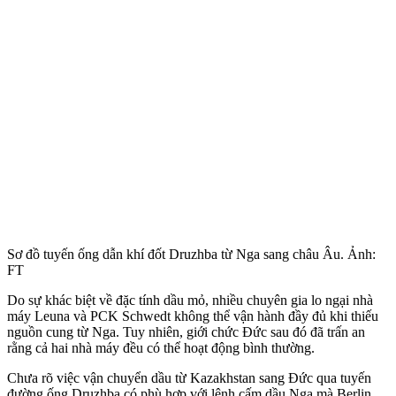
Sơ đồ tuyến ống dẫn khí đốt Druzhba từ Nga sang châu Âu. Ảnh:
FT
Do sự khác biệt về đặc tính dầu mỏ, nhiều chuyên gia lo ngại nhà
máy Leuna và PCK Schwedt không thể vận hành đầy đủ khi thiếu
nguồn cung từ Nga. Tuy nhiên, giới chức Đức sau đó đã trấn an
rằng cả hai nhà máy đều có thể hoạt động bình thường.
Chưa rõ việc vận chuyển dầu từ Kazakhstan sang Đức qua tuyến
đường ống Druzhba có phù hợp với lệnh cấm dầu Nga mà Berlin