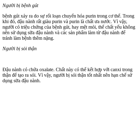
Người bị bệnh gút
bệnh gút xảy ra do sự rối loạn chuyển hóa purin trong c‌ơ th‌ể. Trong
khi đó, đậu nành rất giàu purin và purin là chất ưa nước. Vì vậy,
người có triệu chứng của bệnh gút, hay mệt mỏi, thể chất yếu không
nên sử dụng sữa đậu nành và các sản phẩm làm từ đậu nành để
tránh làm bệnh thêm nặng.
Người bị sỏi thận
Đậu nành có chứa oxalate. Chất này có thể kết hợp với canxi trong
thận để tạo ra sỏi. Vì vậy, người bị sỏi thận tốt nhất nên hạn chế sử
dụng sữa đậu nành.