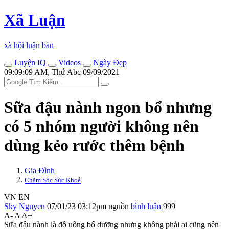
Xã Luận
xã hội luận bàn
Luyện IQ
Videos
Ngày Đẹp
09:09:09 AM, Thứ Abc 09/09/2021
Sữa đậu nành ngon bổ nhưng
có 5 nhóm người không nên
dùng kẻo rước thêm bệnh
Gia Đình
Chăm Sóc Sức Khoẻ
VN
EN
Sky Nguyen
07/01/23 03:12pm
nguồn
bình luận
999
A-
A
A+
Sữa đậu nành là đồ uống bổ dưỡng nhưng không phải ai cũng nên