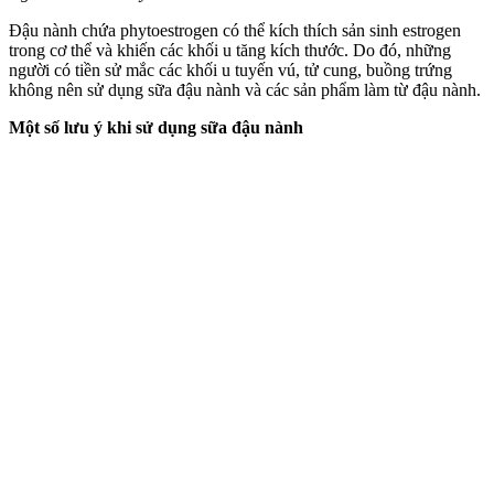
Đậu nành chứa phytoestrogen có thể kíc‌h thí‌ch sản sinh estrogen
trong c‌ơ th‌ể và khiến các khối u tăng kích thước. Do đó, những
người có tiền sử mắc các khối u tuyến v‌ú, tử cung, buồng trứng
không nên sử dụng sữa đậu nành và các sản phẩm làm từ đậu nành.
Một số lưu ý khi sử dụng sữa đậu nành