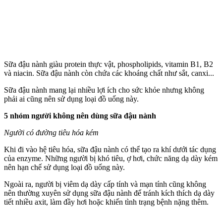
Sữa đậu nành giàu protein thực vật, phospholipids, vitamin B1, B2
và niacin. Sữa đậu nành còn chứa các khoáng chất như sắt, canxi...
Sữa đậu nành mang lại nhiều lợi ích cho sức khỏe nhưng không
phải ai cũng nên sử dụng loại đồ uống này.
5 nhóm người không nên dùng sữa đậu nành
Người có đường tiêu hóa kém
Khi đi vào hệ tiêu hóa, sữa đậu nành có thể tạo ra khí dưới tác dụng
của enzyme. Những người bị khó tiêu, ợ hơi, chức năng dạ dày kém
nên hạn chế sử dụng loại đồ uống này.
Ngoài ra, người bị viêm dạ dày cấp tính và mạn tính cũng không
nên thường xuyên sử dụng sữa đậu nành để tránh kíc‌h thí‌ch dạ dày
tiết nhiều axit, làm đầy hơi hoặc khiến tình trạng bệnh nặng thêm.