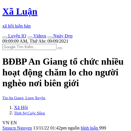
Xã Luận
xã hội luận bàn
Luyện IQ
Videos
Ngày Đẹp
09:09:09 AM, Thứ Abc 09/09/2021
BĐBP An Giang tổ chức nhiều
hoạt động chăm lo cho người
nghèo nơi biên giới
Tin An Giang, Long Xuyên
Xã Hội
Thời Sự Cuộc Sống
VN
EN
Susucn Nguyen
13/11/22 01:42pm
nguồn
bình luận
999