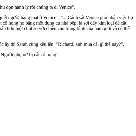
u dọn hành lý rồi chúng ta đi Venice”.
giết người hàng loạt ở Venice”: “... Cảnh sát Venice phủ nhận việc họ
ứt cổ họng họ bằng một dụng cụ nhà bếp, là sợi dây kim loại để cắt
hấp hơn một chút so với chiều cao trung bình của nam giới và có thể
c ấy thì Sarah cũng kêu lên: "Richard, anh mua cái gì thế này?”.
 “Người phụ nữ bị cắt cổ họng”.