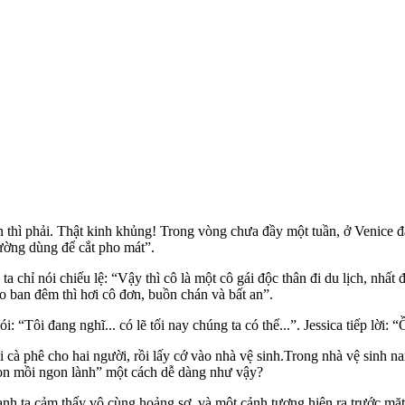
thì phải. Thật kinh khủng! Trong vòng chưa đầy một tuần, ở Venice đã
hường dùng để cắt pho mát”.
hỉ nói chiếu lệ: “Vậy thì cô là một cô gái độc thân đi du lịch, nhất đ
o ban đêm thì hơi cô đơn, buồn chán và bất an”.
“Tôi đang nghĩ... có lẽ tối nay chúng ta có thể...”. Jessica tiếp lời: 
i cà phê cho hai người, rồi lấy cớ vào nhà vệ sinh.Trong nhà vệ sinh na
con mồi ngon lành” một cách dễ dàng như vậy?
 anh ta cảm thấy vô cùng hoảng sợ, và một cảnh tượng hiện ra trước mặt