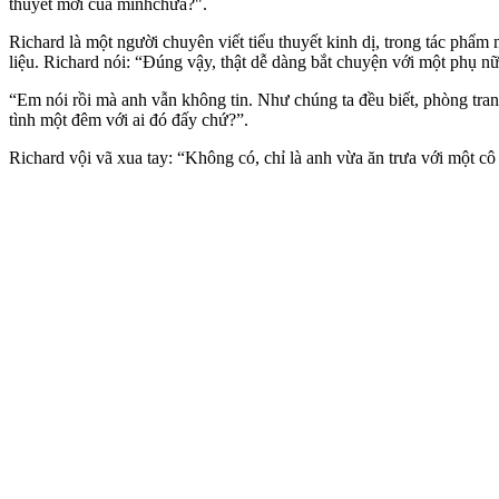
thuyết mới của mìnhchưa?".
Richard là một người chuyên viết tiểu thuyết kinh dị, trong tác phẩm 
liệu. Richard nói: “Đúng vậy, thật dễ dàng bắt chuyện với một phụ n
“Em nói rồi mà anh vẫn không tin. Như chúng ta đều biết, phòng tranh
tình một đêm với ai đó đấy chứ?”.
Richard vội vã xua tay: “Không có, chỉ là anh vừa ăn trưa với một cô 