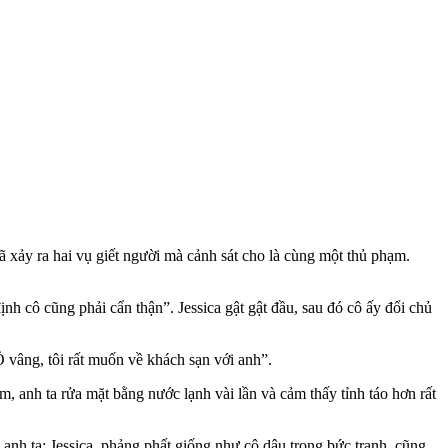
 xảy ra hai vụ giết người mà cảnh sát cho là cùng một thủ phạm.
ịnh cô cũng phải cẩn thận”. Jessica gật gật đầu, sau đó cô ấy đổi chủ
“Ồ vâng, tôi rất muốn về khách sạn với anh”.
m, anh ta rửa mặt bằng nước lạnh vài lần và cảm thấy tỉnh táo hơn rất
 anh ta: Jessica, phảng phất giống như cô dâu trong bức tranh, cũng