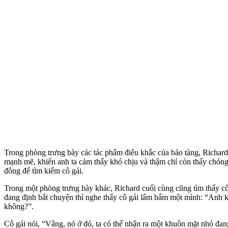
Trong phòng trưng bày các tác phẩm điêu khắc của bảo tàng, Richard 
mạnh mẽ, khiến anh ta cảm thấy khó chịu và thậm chí còn thấy chóng m
đông để tìm kiếm cô gái.
Trong một phòng trưng bày khác, Richard cuối cùng cũng tìm thấy cô 
đang định bắt chuyện thì nghe thấy cô gái lẩm bẩm một mình: “Anh khôn
không?”.
Cô gái nói, “Vâng, nó ở đó, ta có thể nhận ra một khuôn mặt nhỏ đan