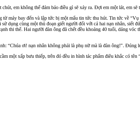
út, em không thể đảm bảo điều gì sẽ xảy ra. Đợi em một lát, em sẽ th
từ máy bay đến và lập tức bị một mẩu tin tức thu hút. Tin tức về “Vụ 
ã sử dụng cùng một thủ đoạn giết người đối với cả hai nạn nhân, siết đ
ạnh th‌i th‌ể. Hai người đàn ông đã chết đều khoảng 40 tuổi, dáng vóc t
anh: “Chúa ơi! nạn nhân không phải là phụ nữ mà là đàn ông!". Đúng lú
 cầm một xấp bưu thiếp, trên đó đều in hình tác phẩm điêu khắc có tên