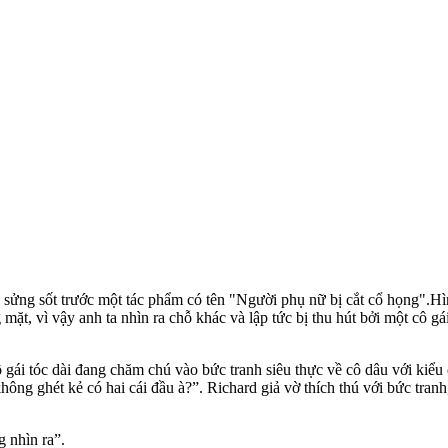
sửng sốt trước một tác phẩm có tên "Người phụ nữ bị cắt cổ họng".Hình
ặt, vì vậy anh ta nhìn ra chỗ khác và lập tức bị thu hút bởi một cô g
gái tóc dài đang chăm chú vào bức tranh siêu thực về cô dâu với kiểu
g ghét kẻ có hai cái đầu à?”. Richard giả vờ thích thú với bức tranh, 
g nhìn ra”.