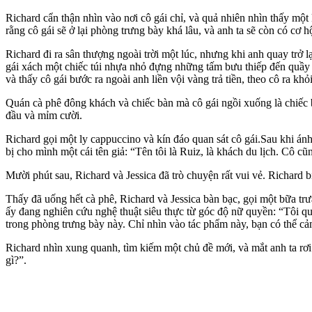
Richard cẩn thận nhìn vào nơi cô gái chỉ, và quả nhiên nhìn thấy một
rằng cô gái sẽ ở lại phòng trưng bày khá lâu, và anh ta sẽ còn có cơ h
Richard đi ra sân thượng ngoài trời một lúc, nhưng khi anh quay trở l
gái xách một chiếc túi nhựa nhỏ đựng những tấm bưu thiếp đến quầy 
và thấy cô gái bước ra ngoài anh liền vội vàng trả tiền, theo cô ra kh
Quán cà phê đông khách và chiếc bàn mà cô gái ngồi xuống là chiếc b
đầu và mỉm cười.
Richard gọi một ly cappuccino và kín đáo quan sát cô gái.Sau khi ánh
bị cho mình một cái tên giả: “Tên tôi là Ruiz, là khách du lịch. Cô c
Mười phút sau, Richard và Jessica đã trò chuyện rất vui vẻ. Richard
Thấy đã uống hết cà phê, Richard và Jessica bàn bạc, gọi một bữa tr
ấy đang nghiên cứu nghệ thuật siêu thực từ góc độ nữ quyền: “Tôi qu
trong phòng trưng bày này. Chỉ nhìn vào tác phẩm này, bạn có thể c
Richard nhìn xung quanh, tìm kiếm một chủ đề mới, và mắt anh ta rơi v
gì?”.