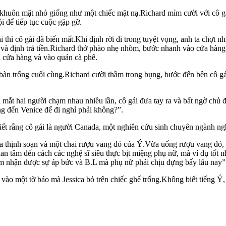
 khuôn mặt nhỏ giống như một chiếc mặt nạ.Richard mỉm cười với cô gái
ội để tiếp tục cuộc gặp gỡ.
ại thì cô gái đã biến mất.Khi định rời đi trong tuyệt vọng, anh ta chợ
và định trả tiền.Richard thở phào nhẹ nhõm, bước nhanh vào cửa hàng 
ỏi cửa hàng và vào quán cà phê.
àn trống cuối cùng.Richard cười thầm trong bụng, bước đến bên cô gái
 mắt hai người chạm nhau nhiều lần, cô gái đưa tay ra và bất ngờ chủ đ
ũng đến Venice để đi nghỉ phải không?”.
 biết rằng cô gái là người Canada, một nghiên cứu sinh chuyên ngành ng
ưa thịnh soạn và một chai rượu vang đỏ của Ý.Vừa uống rượu vang đỏ, J
an tâm đến cách các nghệ sĩ siêu thực bịt miệng phụ nữ, mà ví dụ tốt 
ảm nhận được sự áp bức và B.L mà phụ nữ phải chịu đựng bấy lâu nay”
ào một tờ báo mà Jessica bỏ trên chiếc ghế trống.Không biết tiếng Ý, vì