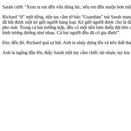
Sarah cười: “Xem ra em đến vừa đúng lúc, nếu em đến muộn hơn một ch
Richard “ừ” một tiếng, tiện tay cầm tờ báo “Guardian” mà Sarah mang 
đã bắt được một kẻ giết người hàng loạt. Kẻ giết người được cho là đ
pho mát. Trong cả hai trường hợp, đều có một tấm bưu thiếp đặt bên c
hình tương đương như nhau. Cả hai người đều đã có gia đình!”.
Đọc đến đó, Richard quá sợ hãi. Anh ta nhảy dựng lên và kêu thất th
Anh ta ngẩng đầu lên, thấy Sarah một tay cầm chiếc túi nhựa, tay kia