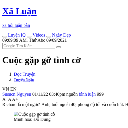
Xã Luận
xã hội luận bàn
Luyện IQ
Videos
Ngày Đẹp
09:09:09 AM, Thứ Abc 09/09/2021
Cuộc gặp gỡ tình cờ
Đọc Truyện
Truyện Ngắn
VN
EN
Susucn Nguyen
01/11/22 03:46pm
nguồn
bình luận
999
A-
A
A+
Richard là một người Anh, tuổi ngoài 40, phong độ tốt và cuốn hút. 
Minh họa: Đỗ Dũng