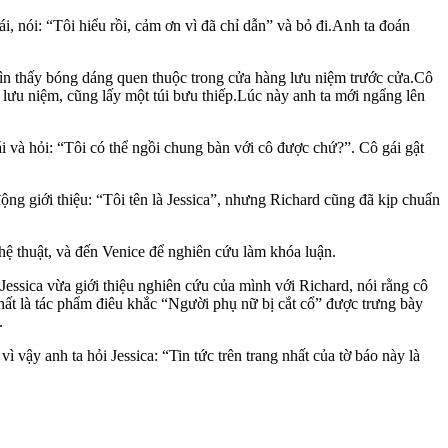
, nói: “Tôi hiểu rồi, cảm ơn vì đã chỉ dẫn” và bỏ đi.Anh ta đoán
t nhìn thấy bóng dáng quen thuộc trong cửa hàng lưu niệm trước cửa.Cô
lưu niệm, cũng lấy một túi bưu thiếp.Lúc này anh ta mới ngẩng lên
 và hỏi: “Tôi có thể ngồi chung bàn với cô được chứ?”. Cô gái gật
ộng giới thiệu: “Tôi tên là Jessica”, nhưng Richard cũng đã kịp chuẩn
hệ thuật, và đến Venice để nghiên cứu làm khóa luận.
essica vừa giới thiệu nghiên cứu của mình với Richard, nói rằng cô
nhất là tác phẩm điêu khắc “Người phụ nữ bị cắt cổ” được trưng bày
.
 vậy anh ta hỏi Jessica: “Tin tức trên trang nhất của tờ báo này là