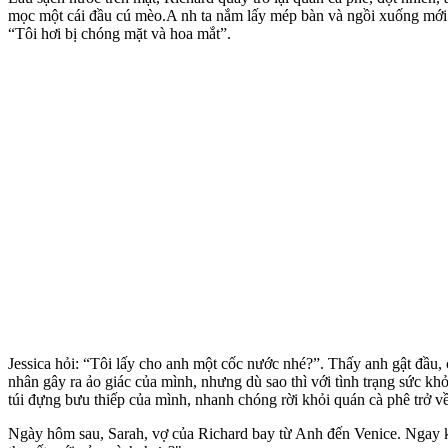
mọc một cái đầu cú mèo.A nh ta nắm lấy mép bàn và ngồi xuống mới 
“Tôi hơi bị chóng mặt và hoa mắt”.
Jessica hỏi: “Tôi lấy cho anh một cốc nước nhé?”. Thấy anh gật đầu,
nhân gây ra ảo giác của mình, nhưng dù sao thì với tình trạng sức khỏ
túi đựng bưu thiếp của mình, nhanh chóng rời khỏi quán cà phê trở v
Ngày hôm sau, Sarah, vợ của Richard bay từ Anh đến Venice. Ngay kh