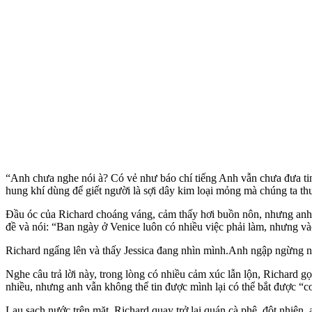
“Anh chưa nghe nói à? Có vẻ như báo chí tiếng Anh vẫn chưa đưa tin 
hung khí dùng để giết người là sợi dây kim loại mỏng mà chúng ta t
Đầu óc của Richard choáng váng, cảm thấy hơi buồn nôn, nhưng anh ta c
đề và nói: “Ban ngày ở Venice luôn có nhiều việc phải làm, nhưng và
Richard ngẩng lên và thấy Jessica đang nhìn mình.Anh ngập ngừng nói: 
Nghe câu trả lời này, trong lòng có nhiều cảm xúc lẫn lộn, Richard gọ
nhiều, nhưng anh vẫn không thể tin được mình lại có thể bắt được “
Lau sạch nước trên mặt, Richard quay trở lại quán cà phê, đột nhiên,