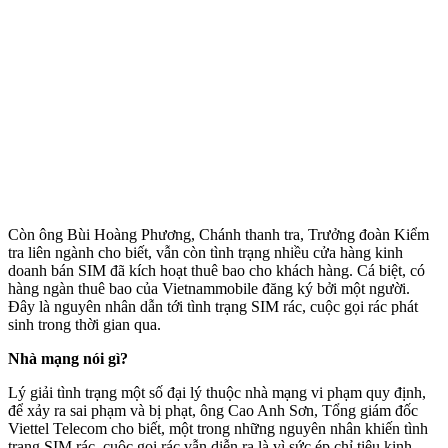
Còn ông Bùi Hoàng Phương, Chánh thanh tra, Trưởng đoàn Kiểm
tra liên ngành cho biết, vẫn còn tình trạng nhiều cửa hàng kinh
doanh bán SIM đã kích hoạt thuê bao cho khách hàng. Cá biệt, có
hàng ngàn thuê bao của Vietnammobile đăng ký bởi một người.
Đây là nguyên nhân dẫn tới tình trạng SIM rác, cuộc gọi rác phát
sinh trong thời gian qua.
Nhà mạng nói gì?
Lý giải tình trạng một số đại lý thuộc nhà mạng vi phạm quy định,
để xảy ra sai phạm và bị phạt, ông Cao Anh Sơn, Tổng giám đốc
Viettel Telecom cho biết, một trong những nguyên nhân khiến tình
trạng SIM rác, cuộc gọi rác vẫn diễn ra là vì sức ép chỉ tiêu kinh