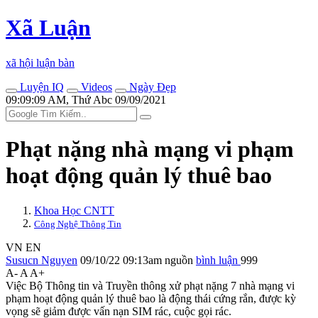
Xã Luận
xã hội luận bàn
Luyện IQ
Videos
Ngày Đẹp
09:09:09 AM, Thứ Abc 09/09/2021
Phạt nặng nhà mạng vi phạm
hoạt động quản lý thuê bao
Khoa Học CNTT
Công Nghệ Thông Tin
VN
EN
Susucn Nguyen
09/10/22 09:13am
nguồn
bình luận
999
A-
A
A+
Việc Bộ Thông tin và Truyền thông xử phạt nặng 7 nhà mạng vi
phạm hoạt động quản lý thuê bao là động thái cứng rắn, được kỳ
vọng sẽ giảm được vấn nạn SIM rác, cuộc gọi rác.