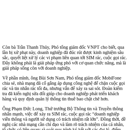
Còn bà Trần Thanh Thủy, Phó tổng giám đốc VNPT cho biết, qua
lần bị xử phạt này, doanh nghiệp đã đúc rút được kinh nghiệm sâu
sắc, quyết liệt xử lý các vi phạm liên quan tới SIM rác, cuộc gọi rác.
Đây không phải là giải pháp ứng phó với cơ quan chức năng, mà là
giải pháp sống còn với doanh nghiệp.
Về phần mình, ông Bùi Sơn Nam, Phó tổng giám đốc MobiFone
chia sẻ, nhà mạng đã cố gắng áp dụng công nghệ để chặn cuộc gọi
rác và tin nhắn rác tối đa, nhưng vẫn để xảy ra sai sót. Đoàn kiểm
tra đã kiến nghị sửa đổi giúp cho doanh nghiệp phát triển khách
hàng và quy định quản lý thông tin thuê bao chặt chẽ hơn.
Ông Phạm Đức Long, Thứ trưởng Bộ Thông tin và Truyền thông
nhấn mạnh, việc để xảy ra SIM rác, cuộc gọi rác “doanh nghiệp
viễn thông và người sử dụ̣ng có trách nhiệm rất lớn”. Đồng thời, đề
nghị các nhà mạng cần chỉ đạo và làm rõ trách nhiệm của cá nhân,
tổ chức có liên quan; rà soát quy trình ký kết với các đại lý, điểm