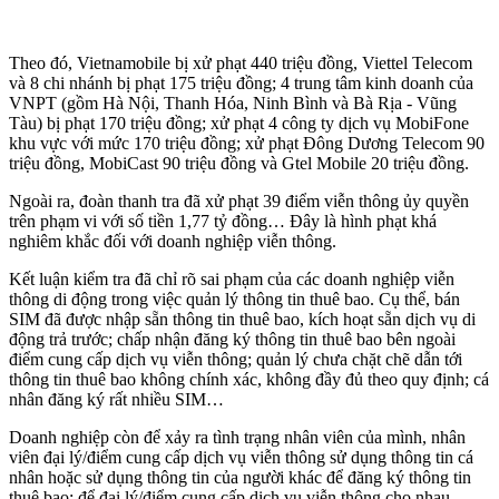
Theo đó, Vietnamobile bị xử phạt 440 triệu đồng, Viettel Telecom
và 8 chi nhánh bị phạt 175 triệu đồng; 4 trung tâm kinh doanh của
VNPT (gồm Hà Nội, Thanh Hóa, Ninh Bình và Bà Rịa - Vũng
Tàu) bị phạt 170 triệu đồng; xử phạt 4 công ty dịch vụ MobiFone
khu vực với mức 170 triệu đồng; xử phạt Đông Dương Telecom 90
triệu đồng, MobiCast 90 triệu đồng và Gtel Mobile 20 triệu đồng.
Ngoài ra, đoàn thanh tra đã xử phạt 39 điểm viễn thông ủy quyền
trên phạm vi với số tiền 1,77 tỷ đồng… Đây là hình phạt khá
nghiêm khắc đối với doanh nghiệp viễn thông.
Kết luận kiểm tra đã chỉ rõ sai phạm của các doanh nghiệp viễn
thông di động trong việc quản lý thông tin thuê bao. Cụ thể, bán
SIM đã được nhập sẵn thông tin thuê bao, kích hoạt sẵn dịch vụ di
động trả trước; chấp nhận đăng ký thông tin thuê bao bên ngoài
điểm cung cấp dịch vụ viễn thông; quản lý chưa chặt chẽ dẫn tới
thông tin thuê bao không chính xác, không đầy đủ theo quy định; cá
nhân đăng ký rất nhiều SIM…
Doanh nghiệp còn để xảy ra tình trạng nhân viên của mình, nhân
viên đại lý/điểm cung cấp dịch vụ viễn thông sử dụng thông tin cá
nhân hoặc sử dụng thông tin của người khác để đăng ký thông tin
thuê bao; để đại lý/điểm cung cấp dịch vụ viễn thông cho nhau