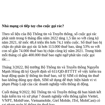
Nhà mạng có tiếp tay cho cuộc gọi rác?
Theo số liệu của Bộ Thông tin và Truyền thông, số cuộc gọi rác
phát sinh trong 6 tháng đầu năm 2022 tăng 1,5 lần so với cùng kỳ
năm 2021, từ mốc 48,4 triệu lên hơn 74,1 triệu cuộc. Số thuê bao bị
chặn do phát tán gọi rác là hơn 113.000 thuê bao, tăng 53% so với
con số gần 74.000 thuê bao bị chặn cùng kỳ năm 2021. Trung bình
mỗi tháng có gần 400.000 thuê bao nghi ngờ phát tán cuộc gọi
rác…
Tháng 3/2022, Bộ trưởng Bộ Thông tin và Truyền thông Nguyễn
Mạnh Hùng đã ký Quyết định số 611/QĐ-BTTTT về việc kiểm tra
hoạt động quản lý thông tin thuê bao, xử lý SIM có thông tin thuê
bao không đúng quy định, SIM sử dụng để thực hiện hành vi vi
phạm Pháp Luật của các doanh nghiệp viễn thông di động.
Cuối tháng 9/2022, Bộ Thông tin và Truyền thông đã ban hành kết
luận kiểm tra và xử phạt 7 doanh nghiệp viễn thông (gồm Viettel,
VNPT, MobiFone, Vietnamobile, Gtel Mobile, ITel, MobiCast) có
sai phạm quản lý thông tin thuê bao.