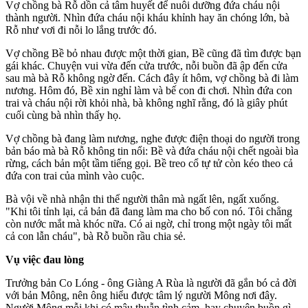
Vợ chồng bà Rỗ dồn cả tâm huyết để nuôi dưỡng đứa cháu nội
thành người. Nhìn đứa cháu nội kháu khỉnh hay ăn chóng lớn, bà
Rỗ như vơi đi nỗi lo lắng trước đó.
Vợ chồng Bề bỏ nhau được một thời gian, Bề cũng đã tìm được bạn
gái khác. Chuyện vui vừa đến cửa trước, nỗi buồn đã ập đến cửa
sau mà bà Rỗ không ngờ đến. Cách đây ít hôm, vợ chồng bà đi làm
nương. Hôm đó, Bề xin nghỉ làm và bế con đi chơi. Nhìn đứa con
trai và cháu nội rời khỏi nhà, bà không nghĩ rằng, đó là giây phút
cuối cùng bà nhìn thấy họ.
Vợ chồng bà đang làm nương, nghe được điện thoại do người trong
bản báo mà bà Rỗ không tin nổi: Bề và đứa cháu nội chết ngoài bìa
rừng, cách bản một tầm tiếng gọi. Bề tre‌o c‌ổ t‌ּự t‌ּử còn kéo theo cả
đứa con trai của mình vào cuộc.
Bà vội về nhà nhận th‌i th‌ể người thân mà ngất lên, ngất xuống.
"Khi tôi tỉnh lại, cả bản đã đang làm ma cho bố con nó. Tôi chẳng
còn nước mắt mà khóc nữa. Có ai ngờ, chỉ trong một ngày tôi mất
cả con lẫn cháu", bà Rỗ buồn rầu chia sẻ.
Vụ việc đau lòng
Trưởng bản Co Lóng - ông Giàng A Rùa là người đã gắn bó cả đời
với bản Mông, nên ông hiểu được tâm lý người Mông nơi đây.
Người Mông mỗi khi có mâu thuẫn tình cảm, hay chuyện buồn gì