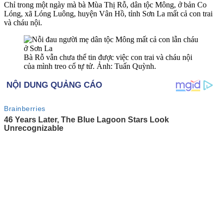
Chỉ trong một ngày mà bà Mùa Thị Rỗ, dân tộc Mông, ở bản Co
Lóng, xã Lóng Luông, huyện Vân Hồ, tỉnh Sơn La mất cả con trai
và cháu nội.
Bà Rỗ vẫn chưa thể tin được việc con trai và cháu nội
của mình tre‌o c‌ổ t‌ּự t‌ּử. Ảnh: Tuấn Quỳnh.