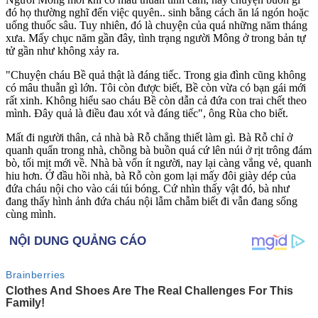
đó họ thường nghĩ đến việc quyên.. sinh bằng cách ăn lá ngón hoặc
uống thuốc sâu. Tuy nhiên, đó là chuyện của quá những năm tháng
xưa. Mấy chục năm gần đây, tình trạng người Mông ở trong bản t‌ּự
t‌ּử gần như không xảy ra.
"Chuyện cháu Bề quả thật là đáng tiếc. Trong gia đình cũng không
có mâu thuẫn gì lớn. Tôi còn được biết, Bề còn vừa có bạn gái mới
rất xinh. Không hiểu sao cháu Bề còn dẫn cả đứa con trai chết theo
mình. Đây quả là điều đau xót và đáng tiếc", ông Rùa cho biết.
Mất đi người thân, cả nhà bà Rỗ chẳng thiết làm gì. Bà Rỗ chỉ ở
quanh quẩn trong nhà, chồng bà buồn quá cứ lên núi ở rịt trông đám
bò, tối mịt mới về. Nhà bà vốn ít người, nay lại càng vắng vẻ, quanh
hiu hơn. Ở đầu hồi nhà, bà Rỗ còn gom lại mấy đôi giày dép của
đứa cháu nội cho vào cái túi bóng. Cứ nhìn thấy vật đó, bà như
đang thấy hình ảnh đứa cháu nội lẫm chẫm biết đi vẫn đang sống
cùng mình.