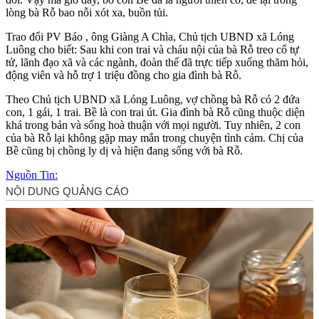
lòng bà Rỗ bao nỗi xót xa, buồn tủi.
Trao đổi PV Báo , ông Giàng A Chìa, Chủ tịch UBND xã Lóng
Luông cho biết: Sau khi con trai và cháu nội của bà Rỗ tre‌o c‌ổ t‌ּự
t‌ּử, lãnh đạo xã và các ngành, đoàn thể đã trực tiếp xuống thăm hỏi,
động viên và hỗ trợ 1 triệu đồng cho gia đình bà Rỗ.
Theo Chủ tịch UBND xã Lóng Luông, vợ chồng bà Rỗ có 2 đứa
con, 1 gái, 1 trai. Bề là con trai út. Gia đình bà Rỗ cũng thuộc diện
khá trong bản và sống hoà thuận với mọi người. Tuy nhiên, 2 con
của bà Rỗ lại không gặp may mắn trong chu‌yện tìn‌h cảm. Chị của
Bề cũng bị chồng ly dị và hiện đang sống với bà Rỗ.
Nguồn Tin: