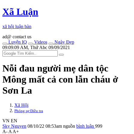
Xã Luận
xã hội luận bàn
ad@ contact us
Luyện IQ
Videos
Ngày Đẹp
09:09:09 AM, Thứ Abc 09/09/2021
Nỗi đau người mẹ dân tộc
Mông mất cả con lẫn cháu ở
Sơn La
Xã Hội
Phóng sự Điều tra
VN
EN
Sky Nguyen
08/10/22 08:53am
nguồn
bình luận
999
A-
A
A+