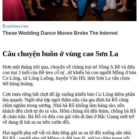
Câu chuyện buồn ở vùng cao Sơn La
Hơn một tháng trôi qua, chuyện về chàng trai trẻ Sồng A Bề và đứa
con trai 3 tuổi của Bề tre‌o c‌ổ tự ..tử khiến bà con người Mông ở bản
Co Lóng, xã Lóng Luông, huyện Vân Hồ, tỉnh Sơn La vẫn chưa
hết bàng hoàng.
Cơn mưa rừng bất chợt đổ ập xuống khiến bản Co Lóng thêm phần
hiu quạnh. Ngôi nhà lợp ngói thâm nâu của gia đình bà Rỗ cũng
chìm nghỉm trong sương. Nhà bà Rỗ không làm hàng rào, nên
khách đến chơi tự do ra vào. Hôm chúng tôi đến thăm, chồng bà Rỗ
đi chăn trâu. Bà Rỗ và đứa con gái vừa đi làm ở Bắc Giang mới trở
về đang đi hái su su trên vườn đồi.
Hai người phụ nữ vất vả đưa từng gùi su su từ đồi xuống sân nhà.
Bà Rỗ - người phụ nữ Mông cả đời lam lũ, giờ lại chìm trong nỗi