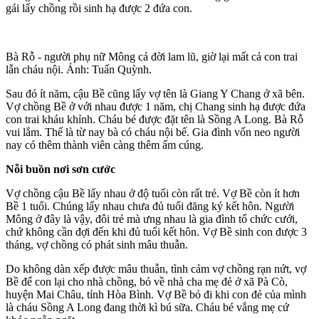
gái lấy chồng rồi sinh hạ được 2 đứa con.
Bà Rỗ - người phụ nữ Mông cả đời lam lũ, giờ lại mất cả con trai
lẫn cháu nội. Ảnh: Tuấn Quỳnh.
Sau đó ít năm, cậu Bề cũng lấy vợ tên là Giang Y Chang ở xã bên.
Vợ chồng Bề ở với nhau được 1 năm, chị Chang sinh hạ được đứa
con trai kháu khỉnh. Cháu bé được đặt tên là Sồng A Long. Bà Rỗ
vui lắm. Thế là từ nay bà có cháu nội bế. Gia đình vốn neo người
nay có thêm thành viên càng thêm ấm cúng.
Nỗi buồn nơi sơn cước
Vợ chồng cậu Bề lấy nhau ở độ tuổi còn rất trẻ. Vợ Bề còn ít hơn
Bề 1 tuổi. Chúng lấy nhau chưa đủ tuổi đăng ký kết hôn. Người
Mông ở đây là vậy, đôi trẻ mà ưng nhau là gia đình tổ chức cưới,
chứ không cần đợi đến khi đủ tuổi kết hôn. Vợ Bề sinh con được 3
tháng, vợ chồng có phát sinh mâu thuẫn.
Do không dàn xếp được mâu thuẫn, tình cảm vợ chồng rạn nứt, vợ
Bề để con lại cho nhà chồng, bỏ về nhà cha mẹ đẻ ở xã Pà Cò,
huyện Mai Châu, tỉnh Hòa Bình. Vợ Bề bỏ đi khi con đẻ của mình
là cháu Sồng A Long đang thời kì bú sữa. Cháu bé vắng mẹ cứ