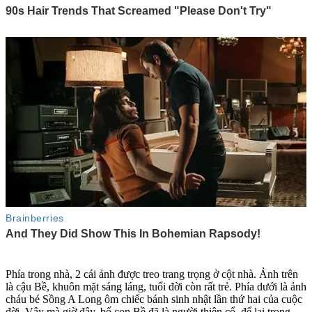
Phía trong nhà, 2 cái ảnh được treo trang trọng ở cột nhà. Ảnh trên
là cậu Bề, khuôn mặt sáng láng, tuổi đời còn rất trẻ. Phía dưới là ảnh
cháu bé Sồng A Long ôm chiếc bánh sinh nhật lần thứ hai của cuộc
đời. Vậy mà giờ đây, bố con Bề đã là người thiên cổ, để lại trong