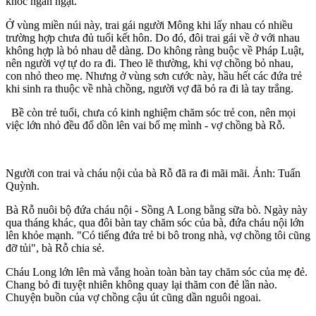
khóc ngằn ngặt.
Ở vùng miền núi này, trai gái người Mông khi lấy nhau có nhiều
trường hợp chưa đủ tuổi kết hôn. Do đó, đôi trai gái về ở với nhau
không hợp là bỏ nhau dễ dàng. Do không ràng buộc về Pháp Luật,
nên người vợ tự do ra đi. Theo lẽ thường, khi vợ chồng bỏ nhau,
con nhỏ theo mẹ. Nhưng ở vùng sơn cước này, hầu hết các đứa trẻ
khi sinh ra thuộc về nhà chồng, người vợ đã bỏ ra đi là tay trắng.
Bề còn trẻ tuổi, chưa có kinh nghiệm chăm sóc trẻ con, nên mọi
việc lớn nhỏ đều đổ dồn lên vai bố mẹ mình - vợ chồng bà Rỗ.
Người con trai và cháu nội của bà Rỗ đã ra đi mãi mãi. Ảnh: Tuấn
Quỳnh.
Bà Rỗ nuôi bộ đứa cháu nội - Sồng A Long bằng sữa bò. Ngày này
qua tháng khác, qua đôi bàn tay chăm sóc của bà, đứa cháu nội lớn
lên khỏe mạnh. "Có tiếng đứa trẻ bi bô trong nhà, vợ chồng tôi cũng
đỡ tủi", bà Rỗ chia sẻ.
Cháu Long lớn lên mà vắng hoàn toàn bàn tay chăm sóc của mẹ đẻ.
Chang bỏ đi tuyệt nhiên không quay lại thăm con đẻ lần nào.
Chuyện buồn của vợ chồng cậu út cũng dần nguôi ngoai.