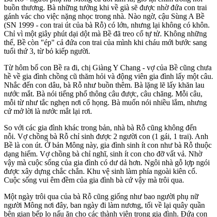
buồn thương. Bà những tưởng khi về già sẽ được nhờ đứa con trai
gánh vác cho việc nặng nhọc trong nhà. Nào ngờ, cậu Sùng A Bề
(SN 1999 - con trai út của bà Rỗ) có lớn, nhưng lại không có khôn.
Chỉ vì một giây phút dại dột mà Bề đã tre‌o c‌ổ t‌ּự t‌ּử. Không những
thế, Bề còn "ép" cả đứa con trai của mình khi cháu mới bước sang
tuổi thứ 3, từ bỏ kiếp người.
Từ hôm bố con Bề ra đi, chị Giàng Y Chang - vợ của Bề cũng chưa
hề về gia đình chồng cũ thăm hỏi và động viên gia đình lấy một câu.
Nhắc đến con dâu, bà Rỗ như buồn thêm. Bà lặng lẽ lấy khăn lau
nước mắt. Bà nói tiếng phổ thông câu được, câu chăng. Mỗi câu,
mỗi từ như tắc nghẹn nơi cổ họng. Bà muốn nói nhiều lắm, nhưng
cứ mở lời là nước mắt lại rơi.
So với các gia đình khác trong bản, nhà bà Rỗ cũng không đến
nỗi. Vợ chồng bà Rỗ chỉ sinh được 2 người con (1 gái, 1 trai). Anh
Bề là con út. Ở bản Mông này, gia đình sinh ít con như bà Rỗ thuộc
dạng hiếm. Vợ chồng bà chỉ nghĩ, sinh ít con cho đỡ vất vả. Nhờ
vậy mà cuộc sống của gia đình có dư dả hơn. Ngôi nhà gỗ lợp ngói
được xây dựng chắc chắn. Khu vệ sinh làm phía ngoài kiên cố.
Cuộc sống vui êm đềm của gia đình bà cứ vậy mà trôi qua.
Một ngày trôi qua của bà Rỗ cũng giống như bao người phụ nữ
người Mông nơi đây, ban ngày đi làm nương, tối về lại quây quần
bên gian bếp lo nấu ăn cho các thành viên trong gia đình. Đứa con