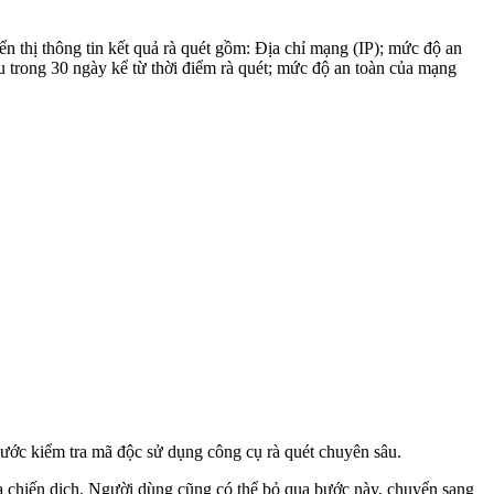
hiển thị thông tin kết quả rà quét gồm: Địa chỉ mạng (IP); mức độ an
iệu trong 30 ngày kể từ thời điểm rà quét; mức độ an toàn của mạng
ước kiểm tra mã độc sử dụng công cụ rà quét chuyên sâu.
ra chiến dịch. Người dùng cũng có thể bỏ qua bước này, chuyển sang