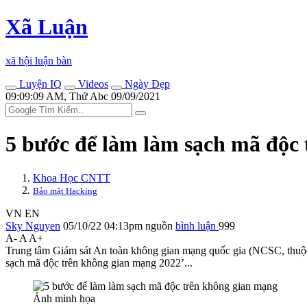
Xã Luận
xã hội luận bàn
Luyện IQ
Videos
Ngày Đẹp
09:09:09 AM, Thứ Abc 09/09/2021
5 bước để làm làm sạch mã độc
Khoa Học CNTT
Bảo mật Hacking
VN
EN
Sky Nguyen
05/10/22 04:13pm
nguồn
bình luận
999
A-
A
A+
Trung tâm Giám sát An toàn không gian mạng quốc gia (NCSC, thuộc 
sạch mã độc trên không gian mạng 2022’...
Ảnh minh họa