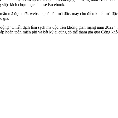
g việc kích chọn mục chia sẻ Facebook.
ẫu mã độc mới, website phát tán mã độc, máy chủ điều khiển mã độc t
c gia.
t động "Chiến dịch làm sạch mã độc trên không gian mạng năm 2022".
p hoàn toàn miễn phí và bất kỳ ai cũng có thể tham gia qua Cổng khô