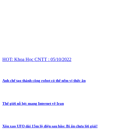
HOT: Khoa Học CNTT : 05/10/2022
Anh chế tạo thành công robot có thể nếm vị thức ăn
Thế giới nỗ lực mang Internet về Iran
Xôn xao UFO dài 15m lộ diện sau bão: Bí ẩn chưa lời giải!