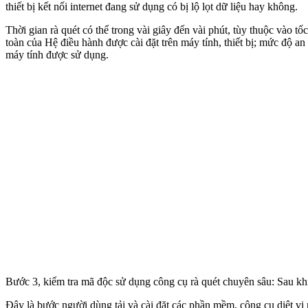
thiết bị kết nối internet đang sử dụng có bị lộ lọt dữ liệu hay không.
Thời gian rà quét có thể trong vài giây đến vài phút, tùy thuộc vào tố
toàn của Hệ điều hành được cài đặt trên máy tính, thiết bị; mức độ an
máy tính được sử dụng.
Bước 3, kiểm tra mã độc sử dụng công cụ rà quét chuyên sâu: Sau kh
Đây là bước người dùng tải và cài đặt các phần mềm, công cụ diệt vi