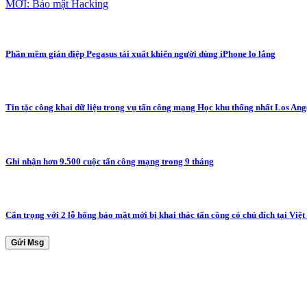
MỚI: Bảo mật Hacking
Phần mềm gián điệp Pegasus tái xuất khiến người dùng iPhone lo lắng
Tin tặc công khai dữ liệu trong vụ tấn công mạng Học khu thống nhất Los Ang
Ghi nhận hơn 9.500 cuộc tấn công mạng trong 9 tháng
Cẩn trọng với 2 lỗ hổng bảo mật mới bị khai thác tấn công có chủ đích tại Việ
Gửi Msg