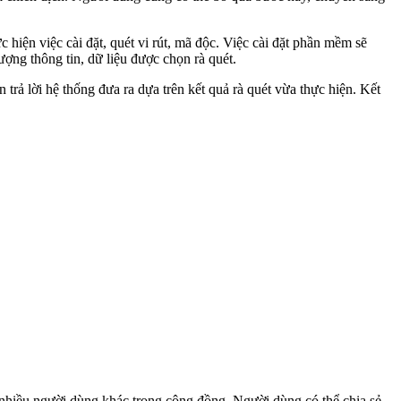
iện việc cài đặt, quét vi rút, mã độc. Việc cài đặt phần mềm sẽ
ợng thông tin, dữ liệu được chọn rà quét.
trả lời hệ thống đưa ra dựa trên kết quả rà quét vừa thực hiện. Kết
nhiều người dùng khác trong cộng đồng. Người dùng có thể chia sẻ,