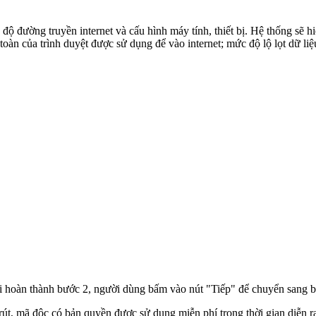
c độ đường truyền internet và cấu hình máy tính, thiết bị. Hệ thống sẽ 
 toàn của trình duyệt được sử dụng để vào internet; mức độ lộ lọt dữ l
i hoàn thành bước 2, người dùng bấm vào nút "Tiếp" để chuyển sang b
 rút, mã độc có bản quyền được sử dụng miễn phí trong thời gian diễn 