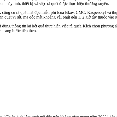
ên máy tính, thiết bị và việc rà quét được thực hiện thường xuyên.
công cụ rà quét mã độc miễn phí (của Bkav, CMC, Kaspersky) và thực h
 quét vi rút, mã độc mất khoảng vài phút đến 1, 2 giờ tùy thuộc vào lư
ùng thông tin lại kết quả thực hiện việc rà quét. Kích chọn phương án 
n sang bước tiếp theo.
tỏa "Chiến dịch làm sạch mã độc trên không gian mạng năm 2022" đến 