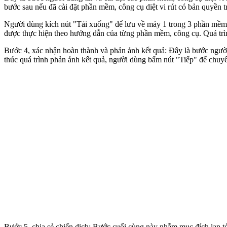
bước sau nếu đã cài đặt phần mềm, công cụ diệt vi rút có bản quyền tr
Người dùng kích nút "Tải xuống" để lưu về máy 1 trong 3 phần mềm, 
được thực hiện theo hướng dẫn của từng phần mềm, công cụ. Quá trình
Bước 4, xác nhận hoàn thành và phản ảnh kết quả: Đây là bước người d
thúc quá trình phản ảnh kết quả, người dùng bấm nút "Tiếp" để chuyể
Bước 5, chia sẻ chiến dịch: Bước cuối cùng này nhằm mục đích lan 