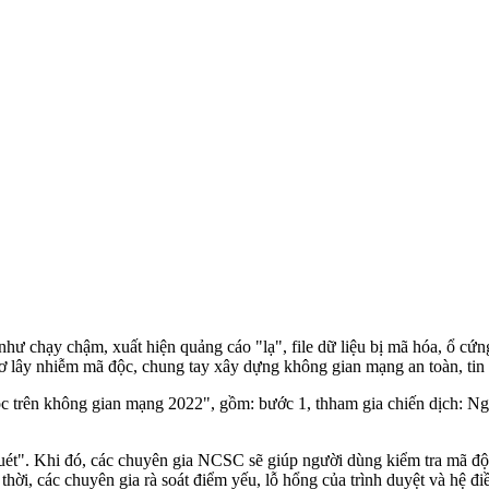
hạy chậm, xuất hiện quảng cáo "lạ", file dữ liệu bị mã hóa, ổ cứng đầ
cơ lây nhiễm mã độc, chung tay xây dựng không gian mạng an toàn, tin
c trên không gian mạng 2022", gồm: bước 1, thham gia chiến dịch: Ng
t". Khi đó, các chuyên gia NCSC sẽ giúp người dùng kiểm tra mã độc 
hời, các chuyên gia rà soát điểm yếu, lỗ hổng của trình duyệt và hệ đ