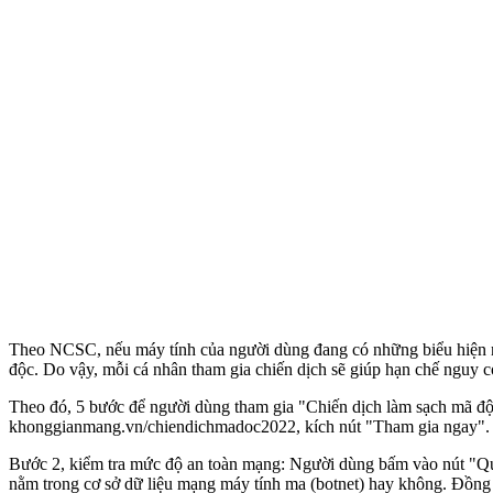
Theo NCSC, nếu máy tính của người dùng đang có những biểu hiện như c
độc. Do vậy, mỗi cá nhân tham gia chiến dịch sẽ giúp hạn chế nguy 
Theo đó, 5 bước để người dùng tham gia "Chiến dịch làm sạch mã độ
khonggianmang.vn/chiendichmadoc2022, kích nút "Tham gia ngay".
Bước 2, kiểm tra mức độ an toàn mạng: Người dùng bấm vào nút "Qué
nằm trong cơ sở dữ liệu mạng máy tính ma (botnet) hay không. Đồng t