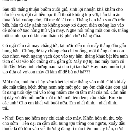
Sau đôi tháng thuận buồm xuôi gió, sinh lợi nhuận khá khẩm cho
hắn lên voi, đột cái tiền bạc thất thoát không kịp vớt, hắn làm ăn
thua lỗ lại xuống chó, lãi mẹ đẻ lãi con. Thằng bạn hắn sau đó trốn
biệt, hắn từ đấy gánh nợ không xoay xở được, điên cuồng lao vào
đề đóm cờ bạc hòng thử vận may. Nghe nói trúng một con đề, thắng
một canh bạc có khi còn thành tỷ phú chứ chẳng đùa.
Có ngờ đâu cái may chẳng tới, lại rước đến nhà mấy thằng đầu gấu
hung hãn. Chúng đè tay chồng của chị xuống, một thằng cầm con
dao nhọn vạch ngang vạch dọc vào tay hắn, thằng khác bật lửa tanh
tách dí sát vào tóc chồng chị, gầm gừ: Mày nợ tụi tao mấy trăm củ
rồi đấy! Mày tính chừng nào trả cho tụi tao hả? Hay mày muốn tụi
tao đưa cả vợ con mày đi làm đĩ để bù nợ hả???
Mùi máu, mùi tóc cháy xém khét lẹt xộc thẳng vào mũi. Chị khi ấy
sắc mặt trắng bệch đứng nem nép một góc, tay ôm chặt đứa con gái
út đang tuổi dậ‌y th‌ì vào lòng nhằm che đi tầm mắt của nó. Còn hắn
bị dày vò đến nỗi nước mắt nước mũi tèm lem, cầu khẩn: Em xin
các anh! Cho em khất vài buổi nữa. Em nhất định... nhất định...
trả...
- Nhớ! Bọn tao hôm nay chỉ cảnh cáo mày. Khôn hồn thì thu xếp
cho sớm - Tên đại ca cầm đầu hung tợn trừng con ngươi, xoáy đầu
thu‌ốc l‌á đỏ lòm vào vết thương đang rỉ máu trên mu tay hắn, cười