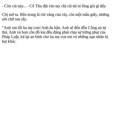
- Còn cái này... - Cô Thu đặt vào tay chị cái túi ni lông gói gì đấy.
Chị mở ra. Bên trong là chỉ vàng của chị, còn một mẩu giấy, những
nét chữ run rẩy.
"Anh xin lỗi ba mẹ con! Anh ân hận. Anh sẽ đến đồn Công an tự
thú. Anh và bọn côn đồ kia đều đáng phải chịu sự trừng phạt của
Pháp Luật, trả lại an bình cho ba mẹ con em và những nạn nhân bị
hại khác.