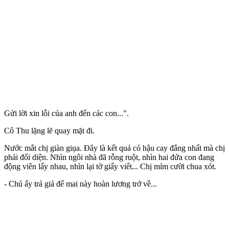
Gửi lời xin lỗi của anh đến các con...".
Cô Thu lặng lẽ quay mặt đi.
Nước mắt chị giàn giụa. Đây là kết quả có hậu cay đắng nhất mà chị
phải đối diện. Nhìn ngôi nhà đã rỗng ruột, nhìn hai đứa con đang
động viên lấy nhau, nhìn lại tờ giấy viết... Chị mỉm cười chua xót.
- Chú ấy trả giá để mai này hoàn lương trở về...