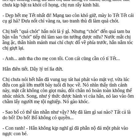
chưa kịp bật ra khỏi cổ họng, chị run rẩy kinh hãi.
- Dẹp hết mẹ Tết nhất đi! Mạng tao còn khó giữ, mày lo Tết Tết cái
cụ gì hả? Đưa nốt chỉ vàng ra, tao tranh thủ đi làm quả chót.
Chị biết "quả chót" hắn nói là ý gì. Nhưng “chót” đến quá tam ba
bận vẫn “chót” tiếp thì làm sao tin tưởng được nữa? Nước mắt chị
ầng ậc, thâ‌n hìn‌h mảnh mai chỉ chực đổ về phía trước, hắn nắm tóc
chị giựt lại.
- Anh... anh tha cho mẹ con tôi. Con cái cũng cần có tí Tết...
Hắn điên tiết. Dây lý trí lìa đứt.
Chị chưa nói hết hắn đã vung tay tát hai phát vào mặt vợ, vừa lúc
đứa con gái lớn mười bảy tuổi đi học về. Nó nhìn thấy tình cảnh
này, mặt cắt không còn giọt máu, đôi chân nó hoàn toàn không thể
nhúc nhích. Song, như ý thức được hành vi của hắn, nó lao vào ôm
chầm lấy người mẹ tội nghiệp. Nó gào khóc.
- Sao bố có thể tàn nhẫn như vậy? Mẹ đã làm gì sai nào? Tất cả là
do bố! Do bố! Bố không có quyền...
- Con ranh! - Hắn không kịp nghĩ gì đã phẫn nộ đá một phát vào
ngực con bé.