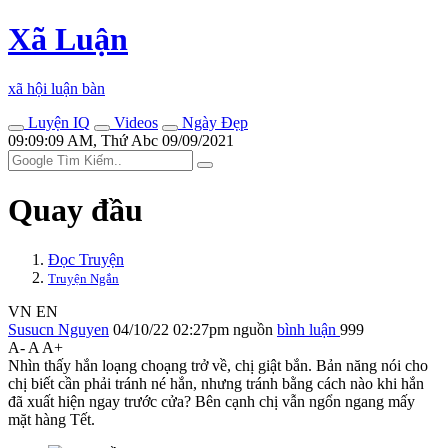
Xã Luận
xã hội luận bàn
Luyện IQ
Videos
Ngày Đẹp
09:09:09 AM, Thứ Abc 09/09/2021
Quay đầu
Đọc Truyện
Truyện Ngắn
VN
EN
Susucn Nguyen
04/10/22 02:27pm
nguồn
bình luận
999
A-
A
A+
Nhìn thấy hắn loạng choạng trở về, chị giật bắn. Bản năng nói cho
chị biết cần phải tránh né hắn, nhưng tránh bằng cách nào khi hắn
đã xuất hiện ngay trước cửa? Bên cạnh chị vẫn ngổn ngang mấy
mặt hàng Tết.