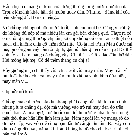
Hắn chệch choạng ra khỏi cửa, lững thững từng bước như đeo đá.
Trong khoảnh khắc hắn đã muốn quay đầu. Nhưng... dũng khí của
hắn không đủ. Hắn đi thẳng...
Vợ chồng chị ngoài bốn mươi tuổi, sinh con một bề. Cũng vì cái lý
do không đủ nếp tẻ mà nhiều lần em gái bên chồng quở. Thực ra cô
em chồng cũng thương chị lắm, sợ chị không có con trai sẽ thiệt nên
trách chị không chịu cố thêm đứa nữa. Cô ta nói: Anh Mậu được cái
mã, lại công ăn việc làm ổn định, gái nó chẳng tha đâu chị ạ! Đã thế
anh ấy lại ham thằng cò chống gậy. Chị thì... - Cô ta lắc đầu thở dài:
Hai mống hệt mẹ. Cố đẻ thêm thằng cu chị ạ!
Bây giờ nghĩ lại chị thấy vừa chua xót vừa may mắn. May mắn vì
mình đã kế hoạch hóa, may mắn mình không sinh thêm đứa nữa,
may mắn vì...
Chị nức nở khóc.
Chồng của chị trước kia dù không phải dạng hiền lành thành tính
nhưng ít ra chẳng dại dột mà vướng vào trò rủi may đen đỏ trên
chiếu bạc. Ai mà ngờ, thời buổi kinh tế thị trường phát triển chóng
mặt thôi thúc hắn liều lĩnh làm giàu. Năm ngoái lén vợ mang sổ đỏ
đi thế chấp, vay vốn để cùng bạn đầu tư cái gì lớn lắm. Đã vậy còn
dính dáng đến vay nặng lãi. Hắn không kể rõ cho chị biết. Chị hỏi,
hắn chỉ ậm ờ.