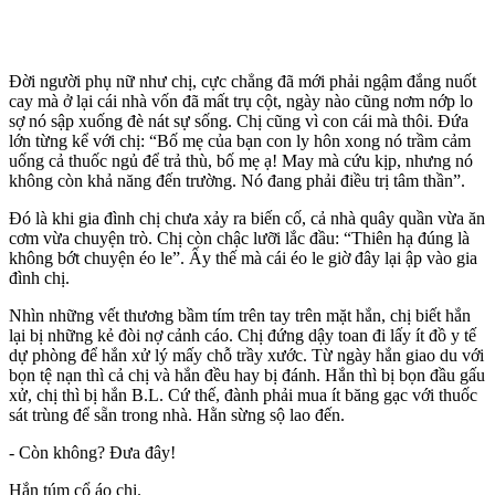
Đời người phụ nữ như chị, cực chẳng đã mới phải ngậm đắng nuốt
cay mà ở lại cái nhà vốn đã mất trụ cột, ngày nào cũng nơm nớp lo
sợ nó sập xuống đè nát sự sống. Chị cũng vì con cái mà thôi. Đứa
lớn từng kể với chị: “Bố mẹ của bạn con ly hôn xong nó trầm cảm
uống cả thuốc ngủ để trả thù, bố mẹ ạ! May mà cứu kịp, nhưng nó
không còn khả năng đến trường. Nó đang phải điều trị tâm thần”.
Đó là khi gia đình chị chưa xảy ra biến cố, cả nhà quây quần vừa ăn
cơm vừa chuyện trò. Chị còn chậc lưỡi lắc đầu: “Thiên hạ đúng là
không bớt chuyện éo le”. Ấy thế mà cái éo le giờ đây lại ập vào gia
đình chị.
Nhìn những vết thương bầm tím trên tay trên mặt hắn, chị biết hắn
lại bị những kẻ đòi nợ cảnh cáo. Chị đứng dậy toan đi lấy ít đồ y tế
dự phòng để hắn xử lý mấy chỗ trầy xước. Từ ngày hắn giao du với
bọn tệ nạn thì cả chị và hắn đều hay bị đánh. Hắn thì bị bọn đầu gấu
xử, chị thì bị hắn B.L. Cứ thế, đành phải mua ít băng gạc với thuốc
sát trùng để sẵn trong nhà. Hằn sừng sộ lao đến.
- Còn không? Đưa đây!
Hắn túm cổ áo chị.