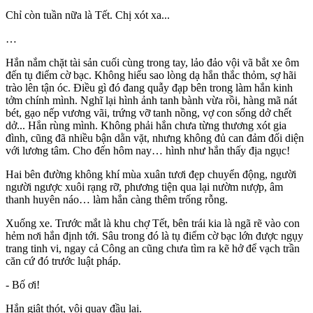
Chỉ còn tuần nữa là Tết. Chị xót xa...
…
Hắn nắm chặt tài sản cuối cùng trong tay, lảo đảo vội vã bắt xe ôm
đến tụ điểm cờ bạc. Không hiểu sao lòng dạ hắn thắc thỏm, sợ hãi
trào lên tận óc. Điều gì đó đang quẫy đạp bên trong làm hắn kinh
tởm chính mình. Nghĩ lại hình ảnh tanh bành vừa rồi, hàng mã nát
bét, gạo nếp vương vãi, trứng vỡ tanh nồng, vợ con sống dở chết
dở... Hắn rùng mình. Không phải hắn chưa từng thương xót gia
đình, cũng đã nhiều bận dằn vặt, nhưng không đủ can đảm đối diện
với lương tâm. Cho đến hôm nay… hình như hắn thấy địa ngục!
Hai bên đường không khí mùa xuân tươi đẹp chuyển động, người
người ngược xuôi rạng rỡ, phương tiện qua lại nườm nượp, âm
thanh huyên náo… làm hắn càng thêm trống rỗng.
Xuống xe. Trước mắt là khu chợ Tết, bên trái kia là ngã rẽ vào con
hẻm nơi hắn định tới. Sâu trong đó là tụ điểm cờ bạc lớn được ngụy
trang tinh vi, ngay cả Công an cũng chưa tìm ra kẽ hở để vạch trần
căn cứ đó trước luật pháp.
- Bố ơi!
Hắn giật thót, vội quay đầu lại.