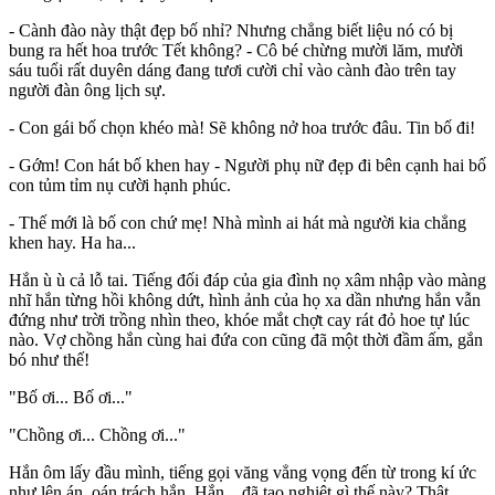
- Cành đào này thật đẹp bố nhỉ? Nhưng chẳng biết liệu nó có bị
bung ra hết hoa trước Tết không? - Cô bé chừng mười lăm, mười
sáu tuổi rất duyên dáng đang tươi cười chỉ vào cành đào trên tay
người đàn ông lịch sự.
- Con gái bố chọn khéo mà! Sẽ không nở hoa trước đâu. Tin bố đi!
- Gớm! Con hát bố khen hay - Người phụ nữ đẹp đi bên cạnh hai bố
con tủm tỉm nụ cười hạnh phúc.
- Thế mới là bố con chứ mẹ! Nhà mình ai hát mà người kia chẳng
khen hay. Ha ha...
Hắn ù ù cả lỗ tai. Tiếng đối đáp của gia đình nọ xâm nhập vào màng
nhĩ hắn từng hồi không dứt, hình ảnh của họ xa dần nhưng hắn vẫn
đứng như trời trồng nhìn theo, khóe mắt chợt cay rát đỏ hoe tự lúc
nào. Vợ chồng hắn cùng hai đứa con cũng đã một thời đầm ấm, gắn
bó như thế!
"Bố ơi... Bố ơi..."
"Chồng ơi... Chồng ơi..."
Hắn ôm lấy đầu mình, tiếng gọi văng vẳng vọng đến từ trong kí ức
như lên án, oán trách hắn. Hắn... đã tạo nghiệt gì thế này? Thật