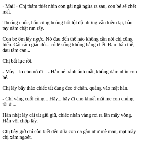
- Mai! - Chị thảm thiết nhìn con gái ngã ngửa ra sau, con bé sẽ chết
mất.
Thoáng chốc, hắn cũng hoảng hốt tột độ nhưng vẫn kiềm lại, bàn
tay nắm chặt run rẩy.
Con bé ôm lấy ngực. Nó đau đến thế nào không cần nói chị cũng
hiểu. Cái cảm giác đó... có lẽ sống không bằng chết. Đau thân thể,
đau tâm can...
Chị bất lực rồi.
- Mày... lo cho nó đi... - Hắn né tránh ánh mắt, không dám nhìn con
bé.
Chị lẩy bẩy tháo chiếc tất đang đeo ở chân, quẳng vào mặt hắn.
- Chỉ vàng cuối cùng... Hãy... hãy đi cho khuất mắt mẹ con chúng
tôi đi...
Hắn nhặt lấy cái tất giũ giũ, chiếc nhẫn vàng rơi ra lăn mấy vòng.
Hắn vội chộp lấy.
Chị bây giờ chỉ còn biết đến đứa con đã gần như mê man, mặt mày
chị xám ngoét.