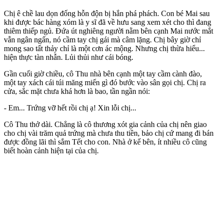
Chị ê chề lau dọn đống hỗn độn bị hắn phá phách. Con bé Mai sau
khi được bác hàng xóm là y sĩ đã về hưu sang xem xét cho thì đang
thiêm thiếp ngủ. Đứa út nghiêng người nằm bên cạnh Mai nước mắt
vẫn ngân ngấn, nó cầm tay chị gái mà câm lặng. Chị bây giờ chỉ
mong sao tất thảy chỉ là một cơn ác mộng. Nhưng chị thừa hiểu...
hiện thực tàn nhẫn. Lủi thủi như cái bóng.
Gần cuối giờ chiều, cô Thu nhà bên cạnh một tay cầm cành đào,
một tay xách cái túi măng miến gì đó bước vào sân gọi chị. Chị ra
cửa, sắc mặt chưa khá hơn là bao, tần ngần nói:
- Em... Trứng vỡ hết rồi chị ạ! Xin lỗi chị...
Cô Thu thở dài. Chẳng là cô thương xót gia cảnh của chị nên giao
cho chị vài trăm quả trứng mà chưa thu tiền, bảo chị cứ mang đi bán
được đồng lãi thì sắm Tết cho con. Nhà ở kế bên, ít nhiều cô cũng
biết hoàn cảnh hiện tại của chị.