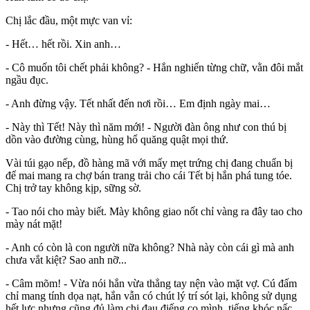
Chị lắc đầu, một mực van vỉ:
- Hết… hết rồi. Xin anh…
- Cô muốn tôi chết phải không? - Hắn nghiến từng chữ, vằn đôi mắt
ngầu đục.
- Anh đừng vậy. Tết nhất đến nơi rồi… Em định ngày mai…
- Này thì Tết! Này thì năm mới! - Người đàn ông như con thú bị
dồn vào đường cùng, hùng hổ quăng quật mọi thứ.
Vài túi gạo nếp, đồ hàng mã với mấy mẹt trứng chị đang chuẩn bị
để mai mang ra chợ bán trang trải cho cái Tết bị hắn phá tung tóe.
Chị trở tay không kịp, sững sờ.
- Tao nói cho mày biết. Mày không giao nốt chỉ vàng ra đây tao cho
mày nát mặt!
- Anh có còn là con người nữa không? Nhà này còn cái gì mà anh
chưa vắt kiệt? Sao anh nỡ...
- Câm mõm! - Vừa nói hắn vừa thẳng tay nện vào mặt vợ. Cú đấm
chỉ mang tính dọa nạt, hắn vẫn có chút lý trí sót lại, không sử dụng
hết lực nhưng cũng đủ làm chị đau điếng co mình, tiếng khóc nấc