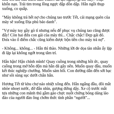
khốn nạn. Trái tim trong lồng ngực đập dồn dập. Hắn ngồi thụp
xuống, co quắp.
"Mày không trả hết nợ cho chúng tao trước Tết, cái mạng quèn của
mày sẽ xuống Địa phủ báo danh".
"Vợ mày tuy gầy gò tí nhưng nếu để phục vụ chúng tao cũng được
đấy! Còn hai đứa con gái của mày thì... Chậc chậc! Đẹp gái đó.
Đưa vào ổ điếm chắc cũng kiếm được bộn tiền cho mày trả nợ".
- Không... không... - Hắn thì thào. Những lời đe dọa tàn nhẫn ấy lặp
đi lặp lại không ngớt trong tâm trí.
Hắn hận! Hận chính mình! Quay cuồng trong những hồi ức, quay
cuồng trong mớ hỗn độn mà hắn đã gây nên. Muốn quay đầu, muốn
kết thúc nghiệp chướng. Muốn sám hối. Con đường dẫn đến sới bạc
như sôi sùng sục dưới chân hắn.
Hương Tết từ khu chợ náo nhiệt xông đến. Hắn ngẩng đầu, đôi mắt
nhòe nhoẹt nước, đờ đẫn nhìn, gượng đứng dậy. Xe cộ trước mắt
tựa những con mãnh thú gầm gào chực nuốt chửng bóng dáng lảo
đảo của người đàn ông chớm thức tỉnh phần “người”...