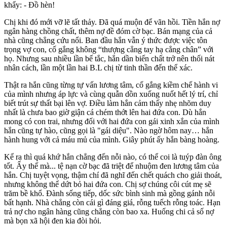
khẩy: - Đồ hèn!
Chị khi đó mới vỡ lẽ tất thảy. Đã quá muộn để vãn hồi. Tiền hắn nợ
ngân hàng chồng chất, thêm nợ đề đóm cờ bạc. Bán mạng của cả
nhà cũng chẳng cứu nổi. Ban đầu hắn vẫn ý thức được việc tôn
trọng vợ con, cố gắng không “thượng cẳng tay hạ cẳng chân” với
họ. Nhưng sau nhiều lần bế tắc, hắn dần biến chất trở nên thối nát
nhân cách, lần một lần hai B.L chị từ tinh thần đến thể xác.
Thật ra hắn cũng từng tự vấn lương tâm, cố gắng kiềm chế hành vi
của mình nhưng áp lực và cùng quẫn dồn xuống nuốt hết lý trí, chỉ
biết trút sự thất bại lên vợ. Điều làm hắn cảm thấy nhẹ nhõm duy
nhất là chưa bao giờ giận cá chém thớt lên hai đứa con. Dù hắn
mong có con trai, nhưng đối với hai đứa con gái xinh xắn của mình
hắn cũng tự hào, cũng gọi là "gái diệu". Nào ngờ hôm nay… hắn
hành hung với cả máu mủ của mình. Giây phút ấy hắn bàng hoàng.
Kể ra thì quá khứ hắn chẳng đến nỗi nào, có thể coi là tuýp đàn ông
tốt. Ấy thế mà... tệ nạn cờ bạc đã triệt để nhuộm đen lương tâm của
hắn. Chị tuyệt vọng, thậm chí đã nghĩ đến chết quách cho giải thoát,
nhưng không thể dứt bỏ hai đứa con. Chị sợ chúng côi cút mẹ sẽ
trăm bề khổ. Đành sống tiếp, dốc sức bình sinh mà gồng gánh nỗi
bất hạnh. Nhà chẳng còn cái gì đáng giá, rỗng tuếch rỗng toác. Hạn
trả nợ cho ngân hàng cũng chẳng còn bao xa. Huống chi cả số nợ
mà bọn xã hội đen kia đòi hỏi.