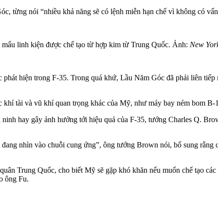
 từng nói “nhiều khả năng sẽ có lệnh miễn hạn chế vì không có vấn 
t mẩu linh kiện được chế tạo từ hợp kim từ Trung Quốc. Ảnh:
New Yor
 phát hiện trong F-35. Trong quá khứ, Lầu Năm Góc đã phải liên tiếp 
c khí tài và vũ khí quan trọng khác của Mỹ, như máy bay ném bom B-
 an ninh hay gây ảnh hưởng tới hiệu quả của F-35, tướng Charles Q. B
 đang nhìn vào chuỗi cung ứng”, ông tướng Brown nói, bổ sung rằng câ
 quân Trung Quốc, cho biết Mỹ sẽ gặp khó khăn nếu muốn chế tạo các vũ
eo ông Fu.