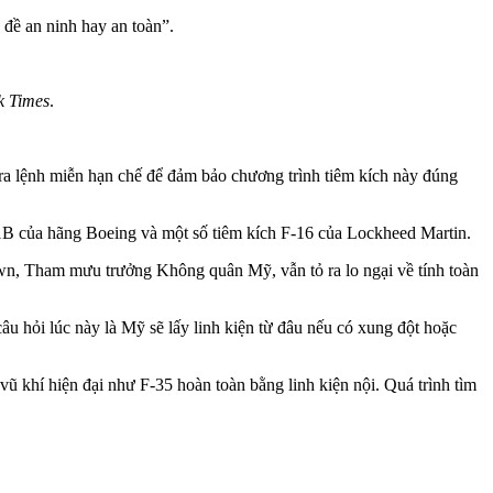
đề an ninh hay an toàn”.
k Times
.
ra lệnh miễn hạn chế để đảm bảo chương trình tiêm kích này đúng
1B của hãng Boeing và một số tiêm kích F-16 của Lockheed Martin.
rown, Tham mưu trưởng Không quân Mỹ, vẫn tỏ ra lo ngại về tính toàn
u hỏi lúc này là Mỹ sẽ lấy linh kiện từ đâu nếu có xung đột hoặc
 khí hiện đại như F-35 hoàn toàn bằng linh kiện nội. Quá trình tìm