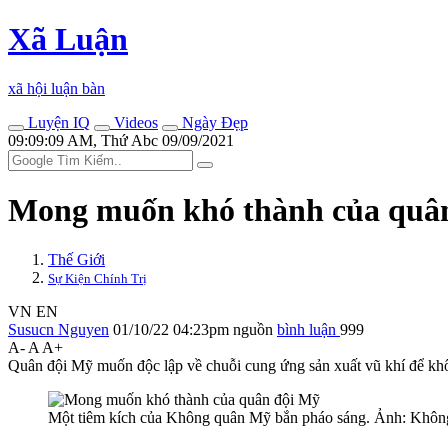
Xã Luận
xã hội luận bàn
Luyện IQ
Videos
Ngày Đẹp
09:09:09 AM, Thứ Abc 09/09/2021
Mong muốn khó thành của quâ
Thế Giới
Sự Kiện Chính Trị
VN
EN
Susucn Nguyen
01/10/22 04:23pm
nguồn
bình luận
999
A-
A
A+
Quân đội Mỹ muốn độc lập về chuỗi cung ứng sản xuất vũ khí để khô
Một tiêm kích của Không quân Mỹ bắn pháo sáng. Ảnh: Khôn