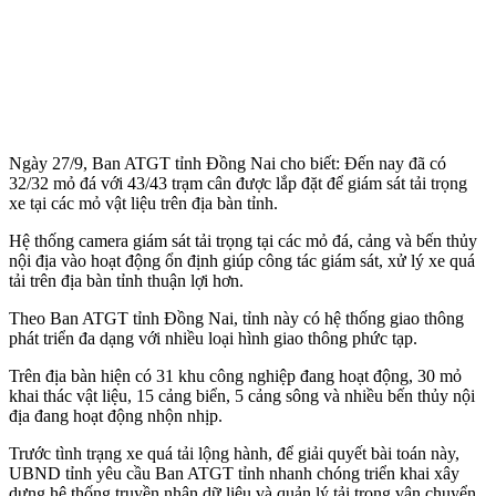
Ngày 27/9, Ban ATGT tỉnh Đồng Nai cho biết: Đến nay đã có
32/32 mỏ đá với 43/43 trạm cân được lắp đặt để giám sát tải trọng
xe tại các mỏ vật liệu trên địa bàn tỉnh.
Hệ thống camera giám sát tải trọng tại các mỏ đá, cảng và bến thủy
nội địa vào hoạt động ổn định giúp công tác giám sát, xử lý xe quá
tải trên địa bàn tỉnh thuận lợi hơn.
Theo Ban ATGT tỉnh Đồng Nai, tỉnh này có hệ thống giao thông
phát triển đa dạng với nhiều loại hình giao thông phức tạp.
Trên địa bàn hiện có 31 khu công nghiệp đang hoạt động, 30 mỏ
khai thác vật liệu, 15 cảng biển, 5 cảng sông và nhiều bến thủy nội
địa đang hoạt động nhộn nhịp.
Trước tình trạng xe quá tải lộng hành, để giải quyết bài toán này,
UBND tỉnh yêu cầu Ban ATGT tỉnh nhanh chóng triển khai xây
dựng hệ thống truyền nhận dữ liệu và quản lý tải trọng vận chuyển