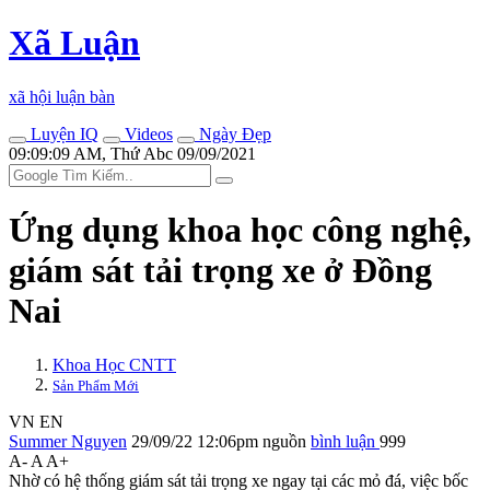
Xã Luận
xã hội luận bàn
Luyện IQ
Videos
Ngày Đẹp
09:09:09 AM, Thứ Abc 09/09/2021
Ứng dụng khoa học công nghệ,
giám sát tải trọng xe ở Đồng
Nai
Khoa Học CNTT
Sản Phẩm Mới
VN
EN
Summer Nguyen
29/09/22 12:06pm
nguồn
bình luận
999
A-
A
A+
Nhờ có hệ thống giám sát tải trọng xe ngay tại các mỏ đá, việc bốc