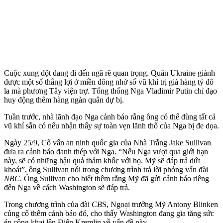
Cuộc xung đột đang đi đến ngã rẽ quan trọng. Quân Ukraine giành
được một số thắng lợi ở miền đông nhờ số vũ khí trị giá hàng tỷ đô
la mà phương Tây viện trợ. Tổng thống Nga Vladimir Putin chỉ đạo
huy động thêm hàng ngàn quân dự bị.
Tuần trước, nhà lãnh đạo Nga cảnh báo rằng ông có thể dùng tất cả
vũ khí sẵn có nếu nhận thấy sự toàn vẹn lãnh thổ của Nga bị đe dọa.
Ngày 25/9, Cố vấn an ninh quốc gia của Nhà Trắng Jake Sullivan
đưa ra cảnh báo đanh thép với Nga. “Nếu Nga vượt qua giới hạn
này, sẽ có những hậu quả thảm khốc với họ. Mỹ sẽ đáp trả dứt
khoát”, ông Sullivan nói trong chương trình trả lời phỏng vấn đài
NBC
. Ông Sullivan cho biết thêm rằng Mỹ đã gửi cảnh báo riêng
đến Nga về cách Washington sẽ đáp trả.
Trong chương trình của đài
CB
S, Ngoại trưởng Mỹ Antony Blinken
củng cố thêm cảnh báo đó, cho thấy Washington đang gia tăng sức
ép công khai lên Điện Kremlin về vấn đề này.