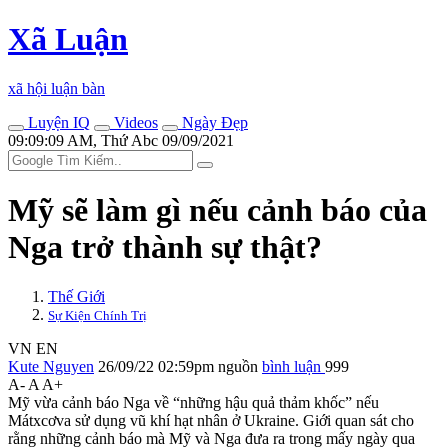
Xã Luận
xã hội luận bàn
Luyện IQ
Videos
Ngày Đẹp
09:09:09 AM, Thứ Abc 09/09/2021
Mỹ sẽ làm gì nếu cảnh báo của
Nga trở thành sự thật?
Thế Giới
Sự Kiện Chính Trị
VN
EN
Kute Nguyen
26/09/22 02:59pm
nguồn
bình luận
999
A-
A
A+
Mỹ vừa cảnh báo Nga về “những hậu quả thảm khốc” nếu
Mátxcơva sử dụng vũ khí hạt nhân ở Ukraine. Giới quan sát cho
rằng những cảnh báo mà Mỹ và Nga đưa ra trong mấy ngày qua