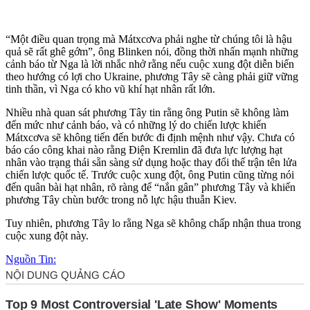
“Một điều quan trọng mà Mátxcơva phải nghe từ chúng tôi là hậu
quả sẽ rất ghê gớm”, ông Blinken nói, đồng thời nhấn mạnh những
cảnh báo từ Nga là lời nhắc nhở rằng nếu cuộc xung đột diễn biến
theo hướng có lợi cho Ukraine, phương Tây sẽ càng phải giữ vững
tinh thần, vì Nga có kho vũ khí hạt nhân rất lớn.
Nhiều nhà quan sát phương Tây tin rằng ông Putin sẽ không làm
đến mức như cảnh báo, và có những lý do chiến lược khiến
Mátxcơva sẽ không tiến đến bước đi định mệnh như vậy. Chưa có
báo cáo công khai nào rằng Điện Kremlin đã đưa lực lượng hạt
nhân vào trạng thái sẵn sàng sử dụng hoặc thay đổi thế trận tên lửa
chiến lược quốc tế. Trước cuộc xung đột, ông Putin cũng từng nói
đến quân bài hạt nhân, rõ ràng để “nắn gân” phương Tây và khiến
phương Tây chùn bước trong nỗ lực hậu thuẫn Kiev.
Tuy nhiên, phương Tây lo rằng Nga sẽ không chấp nhận thua trong
cuộc xung đột này.
Nguồn Tin: