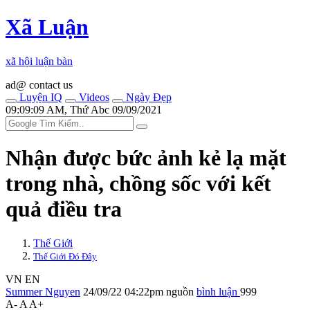
Xã Luận
xã hội luận bàn
ad@ contact us
Luyện IQ
Videos
Ngày Đẹp
09:09:09 AM, Thứ Abc 09/09/2021
Nhận được bức ảnh kẻ lạ mặt
trong nhà, chồng sốc với kết
quả điều tra
Thế Giới
Thế Giới Đó Đây
VN
EN
Summer Nguyen
24/09/22 04:22pm
nguồn
bình luận
999
A-
A
A+