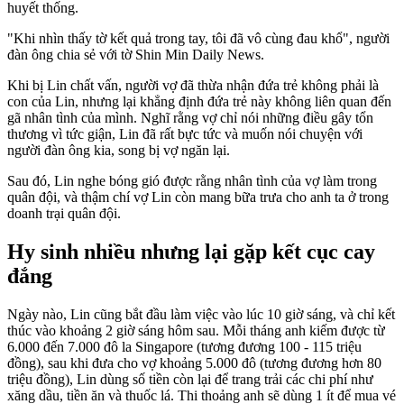
huyết thống.
"Khi nhìn thấy tờ kết quả trong tay, tôi đã vô cùng đau khổ", người
đàn ông chia sẻ với tờ Shin Min Daily News.
Khi bị Lin chất vấn, người vợ đã thừa nhận đứa trẻ không phải là
con của Lin, nhưng lại khẳng định đứa trẻ này không liên quan đến
gã nhân tình của mình. Nghĩ rằng vợ chỉ nói những điều gây tổn
thương vì tức giận, Lin đã rất bực tức và muốn nói chuyện với
người đàn ông kia, song bị vợ ngăn lại.
Sau đó, Lin nghe bóng gió được rằng nhân tình của vợ làm trong
quân đội, và thậm chí vợ Lin còn mang bữa trưa cho anh ta ở trong
doanh trại quân đội.
Hy sinh nhiều nhưng lại gặp kết cục cay
đắng
Ngày nào, Lin cũng bắt đầu làm việc vào lúc 10 giờ sáng, và chỉ kết
thúc vào khoảng 2 giờ sáng hôm sau. Mỗi tháng anh kiếm được từ
6.000 đến 7.000 đô la Singapore (tương đương 100 - 115 triệu
đồng), sau khi đưa cho vợ khoảng 5.000 đô (tương đương hơn 80
triệu đồng), Lin dùng số tiền còn lại để trang trải các chi phí như
xăng dầu, tiền ăn và thu‌ốc l‌á. Thi thoảng anh sẽ dùng 1 ít để mua vé