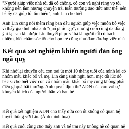
"Người giúp việc nhà tôi đã có chồng, có con và nghĩ rằng vợ tôi
không nên làm những chuyện trái luân thường đạo đức như thế, nên
bà ấy đã giúp tôi tìm hiểu", anh Lin cho biết.
Anh Lin cũng nói thêm rằng ban đầu người giúp việc muốn bỏ việc
vì thấy gia đình nhà anh "quá phức tạp", nhưng cuối cùng đã đồng
ý ở lại sau khi được Lin thuyết phục vì bà là người rất có trách
nhiệm, biết chăm sóc tốt cho bọn trẻ cũng như đảm đương việc nhà.
Kết quả xét nghiệm khiến người đàn ông
ngã quỵ
Khi nhớ lại chuyện cậu con trai út mới 10 tháng tuổi của mình lại có
nhóm máu khác bố và mẹ, Lin càng sinh nghi hơn, mặc dù lúc đó
bác sĩ cho biết việc con có nhóm máu khác bố mẹ cũng không phải
điều gì quá bất thường. Anh quyết định thử ADN của con với sự
khuyến khích của người thân và bạn bè.
Kết quả xét nghiệm ADN cho thấy đứa con út không có quan hệ
huyết thống với Lin. (Ảnh minh họa)
Kết quả cuối cùng cho thấy anh và bé trai này không hề có quan hệ