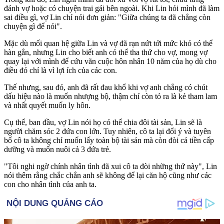
đánh vợ hoặc có chuyện trai gái bên ngoài. Khi Lin hỏi mình đã làm
sai điều gì, vợ Lin chỉ nói đơn giản: "Giữa chúng ta đã chẳng còn
chuyện gì để nói".
Mặc dù mối quan hệ giữa Lin và vợ đã rạn nứt tới mức khó có thể
hàn gắn, nhưng Lin cho biết anh có thể tha thứ cho vợ, mong vợ
quay lại với mình để cứu vãn cuộc hôn nhân 10 năm của họ dù cho
điều đó chỉ là vì lợi ích của các con.
Thế nhưng, sau đó, anh đã rất đau khổ khi vợ anh chẳng có chút
dấu hiệu nào là muốn nhượng bộ, thậm chí còn tỏ ra là kẻ tham lam
và nhất quyết muốn ly hôn.
Cụ thể, ban đầu, vợ Lin nói họ có thể chia đôi tài sản, Lin sẽ là
người chăm sóc 2 đứa con lớn. Tuy nhiên, cô ta lại đổi ý và tuyên
bố cô ta không chỉ muốn lấy toàn bộ tài sản mà còn đòi cả tiền cấp
dưỡng và muốn nuôi cả 3 đứa trẻ.
"Tôi nghi ngờ chính nhân tình đã xui cô ta đòi những thứ này", Lin
nói thêm rằng chắc chắn anh sẽ không để lại căn hộ cũng như các
con cho nhân tình của anh ta.