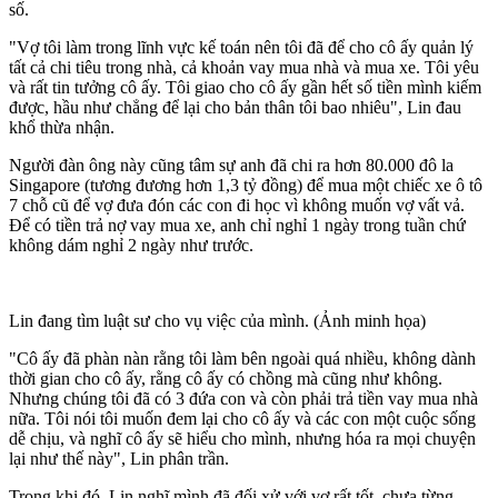
số.
"Vợ tôi làm trong lĩnh vực kế toán nên tôi đã để cho cô ấy quản lý
tất cả chi tiêu trong nhà, cả khoản vay mua nhà và mua xe. Tôi yêu
và rất tin tưởng cô ấy. Tôi giao cho cô ấy gần hết số tiền mình kiếm
được, hầu như chẳng để lại cho bản thân tôi bao nhiêu", Lin đau
khổ thừa nhận.
Người đàn ông này cũng tâm sự anh đã chi ra hơn 80.000 đô la
Singapore (tương đương hơn 1,3 tỷ đồng) để mua một chiếc xe ô tô
7 chỗ cũ để vợ đưa đón các con đi học vì không muốn vợ vất vả.
Để có tiền trả nợ vay mua xe, anh chỉ nghỉ 1 ngày trong tuần chứ
không dám nghỉ 2 ngày như trước.
Lin đang tìm luật sư cho vụ việc của mình. (Ảnh minh họa)
"Cô ấy đã phàn nàn rằng tôi làm bên ngoài quá nhiều, không dành
thời gian cho cô ấy, rằng cô ấy có chồng mà cũng như không.
Nhưng chúng tôi đã có 3 đứa con và còn phải trả tiền vay mua nhà
nữa. Tôi nói tôi muốn đem lại cho cô ấy và các con một cuộc sống
dễ chịu, và nghĩ cô ấy sẽ hiểu cho mình, nhưng hóa ra mọi chuyện
lại như thế này", Lin phân trần.
Trong khi đó, Lin nghĩ mình đã đối xử với vợ rất tốt, chưa từng