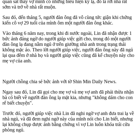
quan sát thấy vợ mình có những biểu hiện kỳ lạ, đó là rời nhà rất
sớm và trở về nhà rất muộn.
Sau đó, đến tháng 5, người đàn ông đã vô cùng tức giận khi chứng
kiến cô vợ 29 tuổi của mình ôm một người đàn ông khác.
Vào tháng 6 năm nay, trong khi đi nước ngoài, Lin đã nhận được 1
bức ảnh đáng ngờ do người giúp việc gửi cho, trong đó một người
đàn ông lạ đang nằm ngủ ở trên giường nhà anh trong trạng thái
khô‌ּng mặ‌ּc áo. Theo lời người giúp việc, người đàn ông này đã ngủ
lại qua đêm ở nhà họ và người giúp việc cũng đã kể chuyện này cho
mẹ vợ của anh.
Người chồng chia sẻ bức ảnh với tờ Shin Min Daily News.
Ngay sau đó, Lin đã gọi cho mẹ vợ và mẹ vợ anh đã phải thừa nhận
bà có biết về người đàn ông lạ mặt kia, nhưng "không dám cho con
rể biết chuyện".
Trước đó, người giúp việc nhà Lin đã nghi ngờ vợ anh đưa trai lạ về
nhà ngủ, và đã đem nghi ngờ này của mình nói cho Lin biết, nhưng
lại không chụp được ảnh bằng chứng vì vợ Lin luôn khóa trái cửa
phòng ngủ.