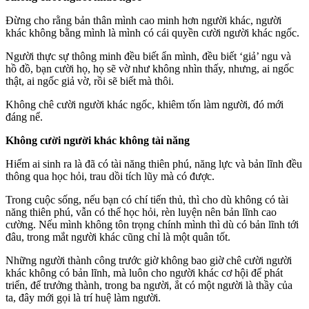
Đừng cho rằng bản thân mình cao minh hơn người khác, người
khác không bằng mình là mình có cái quyền cười người khác ngốc.
Người thực sự thông minh đều biết ẩn mình, đều biết ‘giả’ ngu và
hồ đồ, bạn cười họ, họ sẽ vờ như không nhìn thấy, nhưng, ai ngốc
thật, ai ngốc giả vờ, rồi sẽ biết mà thôi.
Không chê cười người khác ngốc, khiêm tốn làm người, đó mới
đáng nể.
Không cười người khác không tài năng
Hiếm ai sinh ra là đã có tài năng thiên phú, năng lực và bản lĩnh đều
thông qua học hỏi, trau dồi tích lũy mà có được.
Trong cuộc sống, nếu bạn có chí tiến thủ, thì cho dù không có tài
năng thiên phú, vẫn có thể học hỏi, rèn luyện nên bản lĩnh cao
cường. Nếu mình không tôn trọng chính mình thì dù có bản lĩnh tới
đâu, trong mắt người khác cũng chỉ là một quân tốt.
Những người thành công trước giờ không bao giờ chê cười người
khác không có bản lĩnh, mà luôn cho người khác cơ hội để phát
triển, để trưởng thành, trong ba người, ắt có một người là thầy của
ta, đây mới gọi là trí huệ làm người.