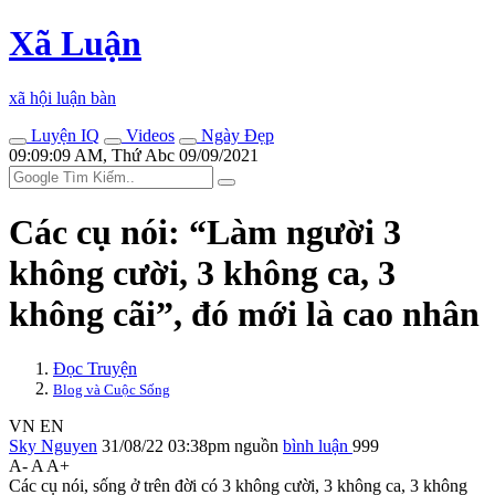
Xã Luận
xã hội luận bàn
Luyện IQ
Videos
Ngày Đẹp
09:09:09 AM, Thứ Abc 09/09/2021
Các cụ nói: “Làm người 3
không cười, 3 không ca, 3
không cãi”, đó mới là cao nhân
Đọc Truyện
Blog và Cuộc Sống
VN
EN
Sky Nguyen
31/08/22 03:38pm
nguồn
bình luận
999
A-
A
A+
Các cụ nói, sống ở trên đời có 3 không cười, 3 không ca, 3 không