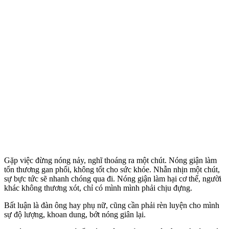
Gặp việc đừng nóng nảy, nghĩ thoáng ra một chút. Nóng giận làm
tổn thương gan phổi, không tốt cho sức khỏe. Nhẫn nhịn một chút,
sự bực tức sẽ nhanh chóng qua đi. Nóng giận làm hại c‌ơ th‌ể, người
khác không thương xót, chỉ có mình mình phải chịu đựng.
Bất luận là đàn ông hay phụ nữ, cũng cần phải rèn luyện cho mình
sự độ lượng, khoan dung, bớt nóng giân lại.