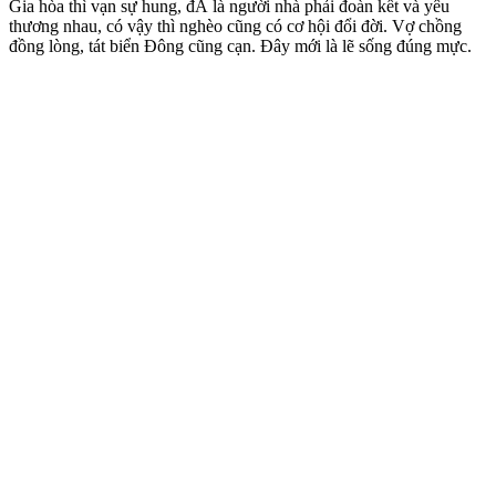
Gia hòa thì vạn sự hung, đÃ là người nhà phải đoàn kết và yêu
thương nhau, có vậy thì nghèo cũng có cơ hội đổi đời. Vợ chồng
đồng lòng, tát biển Đông cũng cạn. Đây mới là lẽ sống đúng mực.