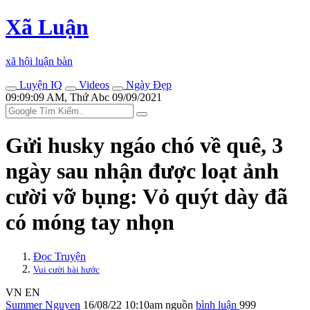
Xã Luận
xã hội luận bàn
Luyện IQ
Videos
Ngày Đẹp
09:09:09 AM, Thứ Abc 09/09/2021
Gửi husky ngáo chó về quê, 3
ngày sau nhận được loạt ảnh
cười vỡ bụng: Vỏ quýt dày đã
có móng tay nhọn
Đọc Truyện
Vui cười hài hước
VN
EN
Summer Nguyen
16/08/22 10:10am
nguồn
bình luận
999