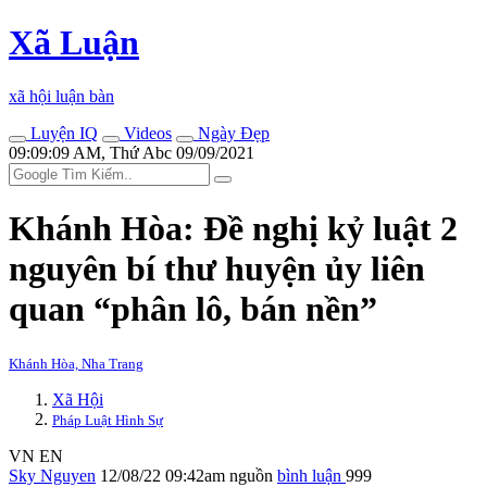
Xã Luận
xã hội luận bàn
Luyện IQ
Videos
Ngày Đẹp
09:09:09 AM, Thứ Abc 09/09/2021
Khánh Hòa: Đề nghị kỷ luật 2
nguyên bí thư huyện ủy liên
quan “phân lô, bán nền”
Khánh Hòa, Nha Trang
Xã Hội
Pháp Luật Hình Sự
VN
EN
Sky Nguyen
12/08/22 09:42am
nguồn
bình luận
999