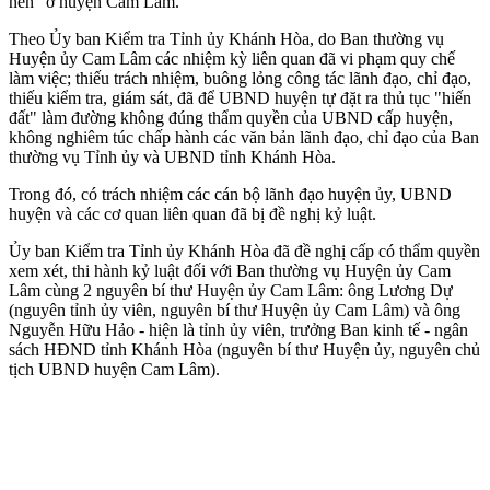
nền" ở huyện Cam Lâm.
Theo Ủy ban Kiểm tra Tỉnh ủy Khánh Hòa, do Ban thường vụ
Huyện ủy Cam Lâm các nhiệm kỳ liên quan đã vi phạm quy chế
làm việc; thiếu trách nhiệm, buông lỏng công tác lãnh đạo, chỉ đạo,
thiếu kiểm tra, giám sát, đã để UBND huyện tự đặt ra thủ tục "hiến
đất" làm đường không đúng thẩm quyền của UBND cấp huyện,
không nghiêm túc chấp hành các văn bản lãnh đạo, chỉ đạo của Ban
thường vụ Tỉnh ủy và UBND tỉnh Khánh Hòa.
Trong đó, có trách nhiệm các cán bộ lãnh đạo huyện ủy, UBND
huyện và các cơ quan liên quan đã bị đề nghị kỷ luật.
Ủy ban Kiểm tra Tỉnh ủy Khánh Hòa đã đề nghị cấp có thẩm quyền
xem xét, thi hành kỷ luật đối với Ban thường vụ Huyện ủy Cam
Lâm cùng 2 nguyên bí thư Huyện ủy Cam Lâm: ông Lương Dự
(nguyên tỉnh ủy viên, nguyên bí thư Huyện ủy Cam Lâm) và ông
Nguyễn Hữu Hảo - hiện là tỉnh ủy viên, trưởng Ban kinh tế - ngân
sách HĐND tỉnh Khánh Hòa (nguyên bí thư Huyện ủy, nguyên chủ
tịch UBND huyện Cam Lâm).