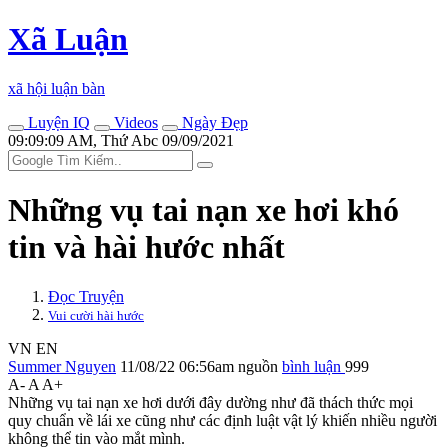
Xã Luận
xã hội luận bàn
Luyện IQ
Videos
Ngày Đẹp
09:09:09 AM, Thứ Abc 09/09/2021
Những vụ tai nạn xe hơi khó
tin và hài hước nhất
Đọc Truyện
Vui cười hài hước
VN
EN
Summer Nguyen
11/08/22 06:56am
nguồn
bình luận
999
A-
A
A+
Những vụ tai nạn xe hơi dưới đây dường như đã thách thức mọi
quy chuẩn về lái xe cũng như các định luật vật lý khiến nhiều người
không thể tin vào mắt mình.