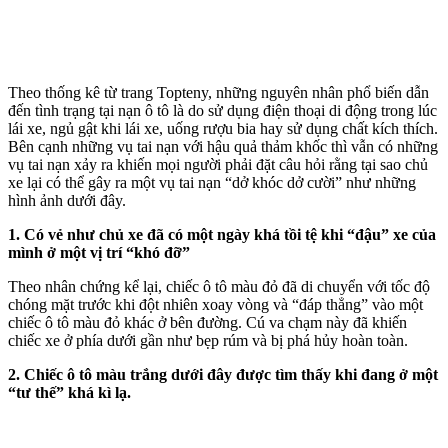
Theo thống kê từ trang Topteny, những nguyên nhân phổ biến dẫn
đến tình trạng tại nạn ô tô là do sử dụng điện thoại di động trong lúc
lái xe, ngủ gật khi lái xe, uống rượu bia hay sử dụng chất kíc‌h thí‌ch.
Bên cạnh những vụ tai nạn với hậu quả thảm khốc thì vẫn có những
vụ tai nạn xảy ra khiến mọi người phải đặt câu hỏi rằng tại sao chủ
xe lại có thể gây ra một vụ tai nạn “dở khóc dở cười” như những
hình ảnh dưới đây.
1. Có vẻ như chủ xe đã có một ngày khá tồi tệ khi “đậu” xe của
mình ở một vị trí “khó đỡ”
Theo nhân chứng kể lại, chiếc ô tô màu đỏ đã di chuyển với tốc độ
chóng mặt trước khi đột nhiên xoay vòng và “đáp thẳng” vào một
chiếc ô tô màu đỏ khác ở bên đường. Cú va chạm này đã khiến
chiếc xe ở phía dưới gần như bẹp rúm và bị phá hủy hoàn toàn.
2. Chiếc ô tô màu trắng dưới đây được tìm thấy khi đang ở một
“tư thế” khá kì lạ.