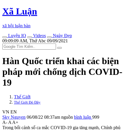
Xã Luận
xã hội luận bàn
Luyện IQ
Videos
Ngày Đẹp
09:09:09 AM, Thứ Abc 09/09/2021
Hàn Quốc triển khai các biện
pháp mới chống dịch COVID-
19
Thế Giới
Thế Giới Đó Đây
VN
EN
Sky Nguyen
06/08/22 08:37am
nguồn
bình luận
999
A-
A
A+
Trong bối cảnh số ca mắc COVID-19 gia tăng mạnh, Chính phủ