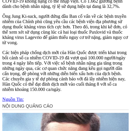
COVID-19 không nặng có thể nhập viện. Có 1.662 giường bệnh
dành cho bệnh nhân nặng, tỷ lệ sử dụng hiện tại đang là 32,7%.
Ông Jung Ki-suck, người đứng đầu Ban cố vấn về các bệnh truyền
nhiễm của Chính phủ cũng yêu cầu các bệnh viện địa phương sử
dụng thuốc kháng virus tích cực hơn. Theo đó, trong khi kê đơn, có
thể xem xét sử dụng cùng lúc cả hai loại thuốc Paxlovid và thuốc
kháng virus Lagevrio để giảm thiểu nguy cơ trở nặng, giảm nguy cơ
t‌ử von‌g.
Các biện pháp chống dịch mới của Hàn Quốc được triển khai trong
bối cảnh số ca nhiễm COVID-19 đã vượt quá 100.000 người/ngày
trong 4 ngày liên tiếp. Với việc số bệnh nhân nặng gia tăng trong
những ngày qua, các cơ quan chức năng đang kêu gọi người dân
cẩn trọng, đề phòng với những diễn biến xấu hơn của dịch bệnh.
Các chuyên gia y tế dự phòng cảnh báo với đà lây nhiễm hiện nay,
Hàn Quốc có thể đạt đỉnh dịch mới vào cuối tháng 8 với số ca
nhiễm khoảng 150.000 ca/ngày.
Nguồn Tin: