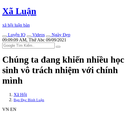
Xã Luận
xã hội luận bàn
Luyện IQ
Videos
Ngày Đẹp
09:09:09 AM, Thứ Abc 09/09/2021
Chúng ta đang khiến nhiều học
sinh vô trách nhiệm với chính
mình
Xã Hội
Bạn Đọc Bình Luận
VN
EN