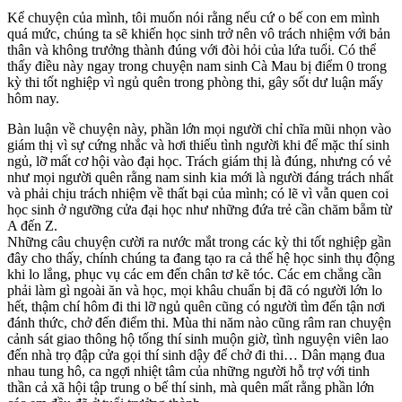
Kể chuyện của mình, tôi muốn nói rằng nếu cứ o bế con em mình
quá mức, chúng ta sẽ khiến học sinh trở nên vô trách nhiệm với bản
thân và không trưởng thành đúng với đòi hỏi của lứa tuổi. Có thể
thấy điều này ngay trong chuyện nam sinh Cà Mau bị điểm 0 trong
kỳ thi tốt nghiệp vì ngủ quên trong phòng thi, gây sốt dư luận mấy
hôm nay.
Bàn luận về chuyện này, phần lớn mọi người chỉ chĩa mũi nhọn vào
giám thị vì sự cứng nhắc và hơi thiếu tình người khi để mặc thí sinh
ngủ, lỡ mất cơ hội vào đại học. Trách giám thị là đúng, nhưng có vẻ
như mọi người quên rằng nam sinh kia mới là người đáng trách nhất
và phải chịu trách nhiệm về thất bại của mình; có lẽ vì vẫn quen coi
học sinh ở ngưỡng cửa đại học như những đứa trẻ cần chăm bẵm từ
A đến Z.
Những câu chuyện cười ra nước mắt trong các kỳ thi tốt nghiệp gần
đây cho thấy, chính chúng ta đang tạo ra cả thế hệ học sinh thụ động
khi lo lắng, phục vụ các em đến chân tơ kẽ tóc. Các em chẳng cần
phải làm gì ngoài ăn và học, mọi khâu chuẩn bị đã có người lớn lo
hết, thậm chí hôm đi thi lỡ ngủ quên cũng có người tìm đến tận nơi
đánh thức, chở đến điểm thi. Mùa thi năm nào cũng râm ran chuyện
cảnh sát giao thông hộ tống thí sinh muộn giờ, tình nguyện viên lao
đến nhà trọ đập cửa gọi thí sinh dậy để chở đi thi… Dân mạng đua
nhau tung hô, ca ngợi nhiệt tâm của những người hỗ trợ với tinh
thần cả xã hội tập trung o bế thí sinh, mà quên mất rằng phần lớn