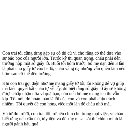
Con trai tôi cũng từng gặp sự cố thi cử vì cho rằng có thể dựa vào
sự bảo bọc của người lớn. Trước kỳ thi quan trọng, cháu phải đến
trường nộp một số giấy tờ. Buổi tối hôm trước, bố mẹ dặn đến 3 lần
là phải cho giấy tờ vào ba lô, cháu vâng dạ nhưng vẫn quên làm nên
hôm sau cứ thế đến trường.
Khi con trai gọi điện nhờ mẹ mang giấy tờ tới, tôi không để vợ giúp
mà kiên quyết bắt cháu tự về lấy, dù biết rằng số giấy tờ ấy sẽ không
được chấp nhận nữa vì quá hạn, còn nếu bố mẹ mang lên thì vẫn
kịp. Tôi nói, đó hoàn toàn là lỗi của con và con phải chịu trách
nhiệm. Tôi quyết để con hỏng việc một lần để cháu nhớ mãi.
Và từ đó trở đi, con trai tôi trở nên chỉn chu trong mọi việc, vì cháu
biết rằng nếu cẩu thả, tùy tiện và để xảy ra sai sót thì chính mình là
người gánh hậu quả.