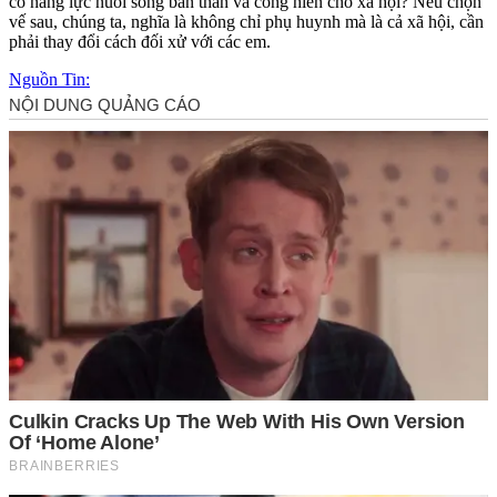
có năng lực nuôi sống bản thân và cống hiến cho xã hội? Nếu chọn
vế sau, chúng ta, nghĩa là không chỉ phụ huynh mà là cả xã hội, cần
phải thay đổi cách đối xử với các em.
Nguồn Tin: