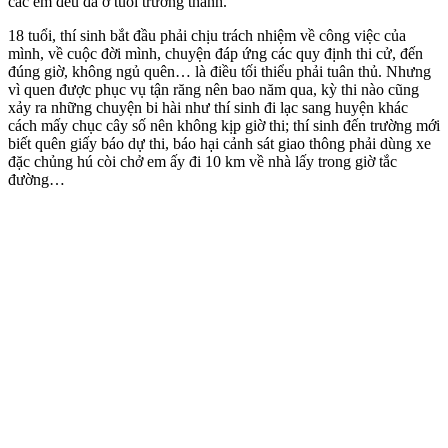
các em đều đã ở tuổi trưởng thành.
1‌8 tuổ‌i, thí sinh bắt đầu phải chịu trách nhiệm về công việc của
mình, về cuộc đời mình, chuyện đáp ứng các quy định thi cử, đến
đúng giờ, không ngủ quên… là điều tối thiểu phải tuân thủ. Nhưng
vì quen được phục vụ tận răng nên bao năm qua, kỳ thi nào cũng
xảy ra những chuyện bi hài như thí sinh đi lạc sang huyện khác
cách mấy chục cây số nên không kịp giờ thi; thí sinh đến trường mới
biết quên giấy báo dự thi, báo hại cảnh sát giao thông phải dùng xe
đặc chủng hú còi chở em ấy đi 10 km về nhà lấy trong giờ tắc
đường…