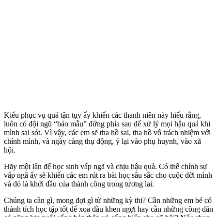
Kiểu phục vụ quá tận tụy ấy khiến các thanh niên này hiểu rằng,
luôn có đội ngũ “bảo mẫu” đứng phía sau để xử lý mọi hậu quả khi
mình sai sót. Vì vậy, các em sẽ tha hồ sai, tha hồ vô trách nhiệm với
chính mình, và ngày càng thụ động, ỷ lại vào phụ huynh, vào xã
hội.
Hãy một lần để học sinh vấp ngã và chịu hậu quả. Có thể chính sự
vấp ngã ấy sẽ khiến các em rút ra bài học sâu sắc cho cuộc đời mình
và đó là khởi đầu của thành công trong tương lai.
Chúng ta cần gì, mong đợi gì từ những kỳ thi? Cần những em bé có
thành tích học tập tốt để xoa đầu khen ngợi hay cần những công dân