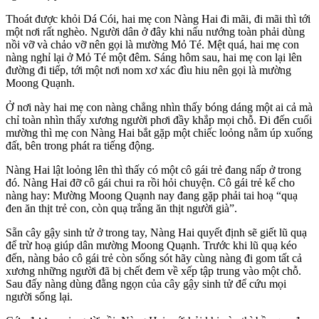
Thoát được khỏi Dá Cói, hai mẹ con Nàng Hai đi mãi, đi mãi thì tới
một nơi rất nghèo. Người dân ở đây khi nấu nướng toàn phải dùng
nồi vỡ và chảo vỡ nên gọi là mường Mỏ Té. Mệt quá, hai mẹ con
nàng nghỉ lại ở Mỏ Té một đêm. Sáng hôm sau, hai mẹ con lại lên
đường đi tiếp, tới một nơi nom xơ xác đìu hiu nên gọi là mường
Moong Quạnh.
Ở nơi này hai mẹ con nàng chẳng nhìn thấy bóng dáng một ai cả mà
chỉ toàn nhìn thấy xương người phơi đầy khắp mọi chỗ. Đi đến cuối
mường thì mẹ con Nàng Hai bắt gặp một chiếc loỏng nằm úp xuống
đất, bên trong phát ra tiếng động.
Nàng Hai lật loỏng lên thì thấy có một cô gái trẻ đang nấp ở trong
đó. Nàng Hai đỡ cô gái chui ra rồi hỏi chuyện. Cô gái trẻ kể cho
nàng hay: Mường Moong Quạnh nay đang gặp phải tai hoạ “quạ
đen ăn thịt trẻ con, còn quạ trắng ăn thịt người già”.
Sẵn cây gậy sinh tử ở trong tay, Nàng Hai quyết định sẽ giết lũ quạ
để trừ hoạ giúp dân mường Moong Quạnh. Trước khi lũ quạ kéo
đến, nàng bảo cô gái trẻ còn sống sót hãy cùng nàng đi gom tất cả
xương những người đã bị chết đem về xếp tập trung vào một chỗ.
Sau đấy nàng dùng đằng ngọn của cây gậy sinh tử để cứu mọi
người sống lại.