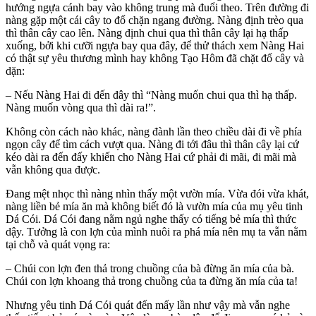
hướng ngựa cánh bay vào không trung mà đuổi theo. Trên đường đi
nàng gặp một cái cây to đổ chặn ngang đường. Nàng định trèo qua
thì thân cây cao lên. Nàng định chui qua thì thân cây lại hạ thấp
xuống, bởi khi cưỡi ngựa bay qua đây, để thử thách xem Nàng Hai
có thật sự yêu thương mình hay không Tạo Hôm đã chặt đổ cây và
dặn:
– Nếu Nàng Hai đi đến đây thì “Nàng muốn chui qua thì hạ thấp.
Nàng muốn vòng qua thì dài ra!”.
Không còn cách nào khác, nàng đành lần theo chiều dài đi về phía
ngọn cây để tìm cách vượt qua. Nàng đi tới đâu thì thân cây lại cứ
kéo dài ra đến đấy khiến cho Nàng Hai cứ phải đi mãi, đi mãi mà
vẫn không qua được.
Đang mệt nhọc thì nàng nhìn thấy một vườn mía. Vừa đói vừa khát,
nàng liền bẻ mía ăn mà không biết đó là vườn mía của mụ yêu tinh
Dá Cói. Dá Cói đang nằm ngủ nghe thấy có tiếng bẻ mía thì thức
dậy. Tưởng là con lợn của mình nuôi ra phá mía nên mụ ta vẫn nằm
tại chỗ và quát vọng ra:
– Chúi con lợn đen thả trong chuồng của bà đừng ăn mía của bà.
Chúi con lợn khoang thả trong chuồng của ta đừng ăn mía của ta!
Nhưng yêu tinh Dá Cói quát đến mấy lần như vậy mà vẫn nghe