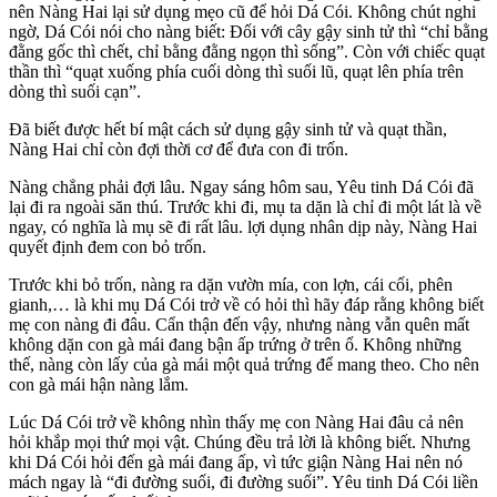
nên Nàng Hai lại sử dụng mẹo cũ để hỏi Dá Cói. Không chút nghi
ngờ, Dá Cói nói cho nàng biết: Đối với cây gậy sinh tử thì “chỉ bằng
đằng gốc thì chết, chỉ bằng đằng ngọn thì sống”. Còn với chiếc quạt
thần thì “quạt xuống phía cuối dòng thì suối lũ, quạt lên phía trên
dòng thì suối cạn”.
Đã biết được hết bí mật cách sử dụng gậy sinh tử và quạt thần,
Nàng Hai chỉ còn đợi thời cơ để đưa con đi trốn.
Nàng chẳng phải đợi lâu. Ngay sáng hôm sau, Yêu tinh Dá Cói đã
lại đi ra ngoài săn thú. Trước khi đi, mụ ta dặn là chỉ đi một lát là về
ngay, có nghĩa là mụ sẽ đi rất lâu. lợi dụng nhân dịp này, Nàng Hai
quyết định đem con bỏ trốn.
Trước khi bỏ trốn, nàng ra dặn vườn mía, con lợn, cái cối, phên
gianh,… là khi mụ Dá Cói trở về có hỏi thì hãy đáp rằng không biết
mẹ con nàng đi đâu. Cẩn thận đến vậy, nhưng nàng vẫn quên mất
không dặn con gà mái đang bận ấp trứng ở trên ổ. Không những
thế, nàng còn lấy của gà mái một quả trứng để mang theo. Cho nên
con gà mái hận nàng lắm.
Lúc Dá Cói trở về không nhìn thấy mẹ con Nàng Hai đâu cả nên
hỏi khắp mọi thứ mọi vật. Chúng đều trả lời là không biết. Nhưng
khi Dá Cói hỏi đến gà mái đang ấp, vì tức giận Nàng Hai nên nó
mách ngay là “đi đường suối, đi đường suối”. Yêu tinh Dá Cói liền