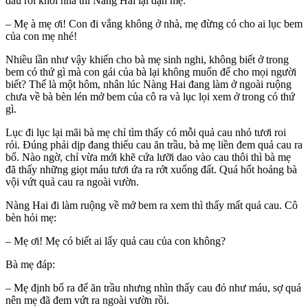
đâu rời khỏi nhà thì Nàng Hai lại dặn mẹ:
– Mẹ à mẹ ơi! Con đi vắng không ở nhà, mẹ đừng có cho ai lục bem
của con mẹ nhé!
Nhiều lần như vậy khiến cho bà mẹ sinh nghi, không biết ở trong
bem có thứ gì mà con gái của bà lại không muốn để cho mọi người
biết? Thế là một hôm, nhân lúc Nàng Hai đang làm ở ngoài ruộng
chưa về bà bèn lén mở bem của cô ra và lục lọi xem ở trong có thứ
gì.
Lục đi lục lại mãi bà mẹ chỉ tìm thấy có mỗi quả cau nhỏ tươi roi
rói. Đúng phải dịp đang thiếu cau ăn trầu, bà mẹ liền đem quả cau ra
bổ. Nào ngờ, chỉ vừa mới khẽ cứa lưỡi dao vào cau thôi thì bà mẹ
đã thấy những giọt máu tươi ứa ra rớt xuống đất. Quá hốt hoảng bà
vội vứt quả cau ra ngoài vườn.
Nàng Hai đi làm ruộng về mở bem ra xem thì thấy mất quả cau. Cô
bèn hỏi mẹ:
– Mẹ ơi! Mẹ có biết ai lấy quả cau của con không?
Bà mẹ đáp:
– Mẹ định bổ ra để ăn trầu nhưng nhìn thấy cau đỏ như máu, sợ quá
nên mẹ đã đem vứt ra ngoài vườn rồi.