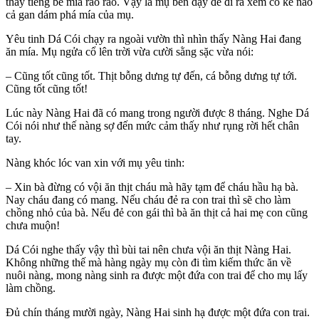
thấy tiếng bẻ mía rào rào. Vậy là mụ bèn dậy để đi ra xem có kẻ nào
cả gan dám phá mía của mụ.
Yêu tinh Dá Cói chạy ra ngoài vườn thì nhìn thấy Nàng Hai đang
ăn mía. Mụ ngửa cổ lên trời vừa cười sằng sặc vừa nói:
– Cũng tốt cũng tốt. Thịt bỗng dưng tự đến, cá bỗng dưng tự tới.
Cũng tốt cũng tốt!
Lúc này Nàng Hai đã có mang trong người được 8 tháng. Nghe Dá
Cói nói như thế nàng sợ đến mức cảm thấy như rụng rời hết chân
tay.
Nàng khóc lóc van xin với mụ yêu tinh:
– Xin bà đừng có vội ăn thịt cháu mà hãy tạm để cháu hầu hạ bà.
Nay cháu đang có mang. Nếu cháu đẻ ra con trai thì sẽ cho làm
chồng nhỏ của bà. Nếu đẻ con gái thì bà ăn thịt cả hai mẹ con cũng
chưa muộn!
Dá Cói nghe thấy vậy thì bùi tai nên chưa vội ăn thịt Nàng Hai.
Không những thế mà hàng ngày mụ còn đi tìm kiếm thức ăn về
nuôi nàng, mong nàng sinh ra được một đứa con trai để cho mụ lấy
làm chồng.
Đủ chín tháng mười ngày, Nàng Hai sinh hạ được một đứa con trai.