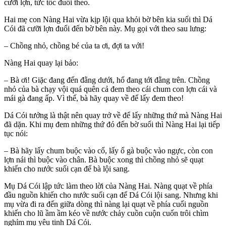
cưỡi lợn, tức tốc đuổi theo.
Hai mẹ con Nàng Hai vừa kịp lội qua khỏi bờ bên kia suối thì Dá
Cói đã cưỡi lợn đuổi đến bờ bên này. Mụ gọi với theo sau lưng:
– Chồng nhỏ, chồng bé của ta ơi, đợi ta với!
Nàng Hai quay lại bảo:
– Bà ơi! Giặc đang đến đằng dưới, hổ đang tới đằng trên. Chồng
nhỏ của bà chạy vội quá quên cả đem theo cái chum con lợn cái và
mái gà đang ấp. Vì thế, bà hãy quay về để lấy đem theo!
Dá Cói tưởng là thật nên quay trở về để lấy những thứ mà Nàng Hai
đã dặn. Khi mụ đem những thứ đó đến bờ suối thì Nàng Hai lại tiếp
tục nói:
– Bà hãy lấy chum buộc vào cổ, lấy ổ gà buộc vào ngực, còn con
lợn nái thì buộc vào chân. Bà buộc xong thì chồng nhỏ sẽ quạt
khiến cho nước suối cạn để bà lội sang.
Mụ Dá Cói lập tức làm theo lời của Nàng Hai. Nàng quạt về phía
đầu nguồn khiến cho nước suối cạn để Dá Cói lội sang. Nhưng khi
mụ vừa đi ra đến giữa dòng thì nàng lại quạt về phía cuối nguồn
khiến cho lũ ầm ầm kéo về nước chảy cuồn cuộn cuốn trôi chìm
nghỉm mụ yêu tinh Dá Cói.