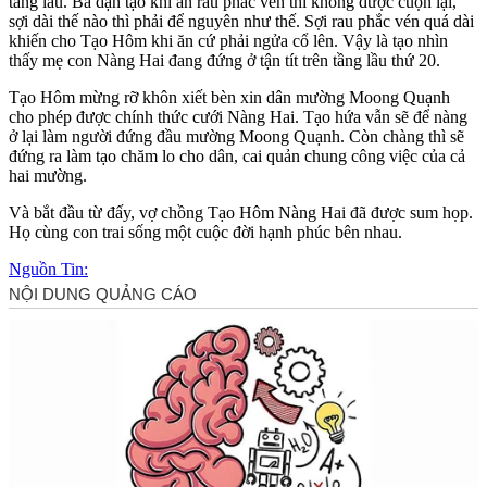
tầng lầu. Bà dặn tạo khi ăn rau phắc vén thì không được cuộn lại,
sợi dài thế nào thì phải để nguyên như thế. Sợi rau phắc vén quá dài
khiến cho Tạo Hôm khi ăn cứ phải ngửa cổ lên. Vậy là tạo nhìn
thấy mẹ con Nàng Hai đang đứng ở tận tít trên tầng lầu thứ 20.
Tạo Hôm mừng rỡ khôn xiết bèn xin dân mường Moong Quạnh
cho phép được chính thức cưới Nàng Hai. Tạo hứa vẫn sẽ để nàng
ở lại làm người đứng đầu mường Moong Quạnh. Còn chàng thì sẽ
đứng ra làm tạo chăm lo cho dân, cai quản chung công việc của cả
hai mường.
Và bắt đầu từ đấy, vợ chồng Tạo Hôm Nàng Hai đã được sum họp.
Họ cùng con trai sống một cuộc đời hạnh phúc bên nhau.
Nguồn Tin: