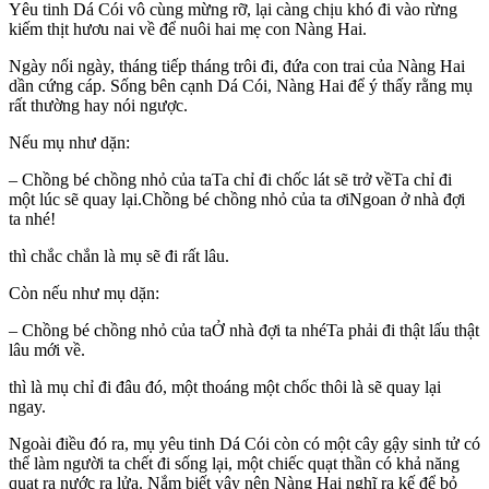
Yêu tinh Dá Cói vô cùng mừng rỡ, lại càng chịu khó đi vào rừng
kiếm thịt hươu nai về để nuôi hai mẹ con Nàng Hai.
Ngày nối ngày, tháng tiếp tháng trôi đi, đứa con trai của Nàng Hai
dần cứng cáp. Sống bên cạnh Dá Cói, Nàng Hai để ý thấy rằng mụ
rất thường hay nói ngược.
Nếu mụ như dặn:
– Chồng bé chồng nhỏ của taTa chỉ đi chốc lát sẽ trở vềTa chỉ đi
một lúc sẽ quay lại.Chồng bé chồng nhỏ của ta ơiNgoan ở nhà đợi
ta nhé!
thì chắc chắn là mụ sẽ đi rất lâu.
Còn nếu như mụ dặn:
– Chồng bé chồng nhỏ của taỞ nhà đợi ta nhéTa phải đi thật lấu thật
lâu mới về.
thì là mụ chỉ đi đâu đó, một thoáng một chốc thôi là sẽ quay lại
ngay.
Ngoài điều đó ra, mụ yêu tinh Dá Cói còn có một cây gậy sinh tử có
thể làm người ta chết đi sống lại, một chiếc quạt thần có khả năng
quạt ra nước ra lửa. Nắm biết vậy nên Nàng Hai nghĩ ra kế để bỏ