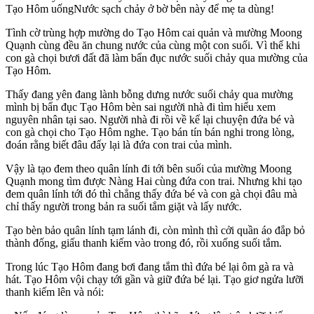
Tạo Hôm uốngNước sạch chảy ở bờ bên này để mẹ ta dùng!
Tình cờ trùng hợp mường do Tạo Hôm cai quản và mường Moong
Quạnh cùng đều ăn chung nước của cùng một con suối. Vì thế khi
con gà chọi bươi đất đã làm bẩn đục nước suối chảy qua mường của
Tạo Hôm.
Thấy đang yên đang lành bỗng dưng nước suối chảy qua mường
mình bị bẩn đục Tạo Hôm bèn sai người nhà đi tìm hiểu xem
nguyên nhân tại sao. Người nhà đi rồi về kể lại chuyện đứa bé và
con gà chọi cho Tạo Hôm nghe. Tạo bán tín bán nghi trong lòng,
đoán rằng biết đâu đấy lại là đứa con trai của mình.
Vậy là tạo đem theo quân lính đi tới bên suối của mường Moong
Quạnh mong tìm được Nàng Hai cùng đứa con trai. Nhưng khi tạo
đem quân lính tới đó thì chẳng thấy đứa bé và con gà chọi đâu mà
chỉ thấy người trong bản ra suối tắm giặt và lấy nước.
Tạo bèn bảo quân lính tạm lánh đi, còn mình thì cởi quần áo đắp bỏ
thành đống, giấu thanh kiếm vào trong đó, rồi xuống suối tắm.
Trong lúc Tạo Hôm đang bơi đang tắm thì đứa bé lại ôm gà ra và
hát. Tạo Hôm vội chạy tới gần và giữ đứa bé lại. Tạo giơ ngửa lưỡi
thanh kiếm lên và nói: