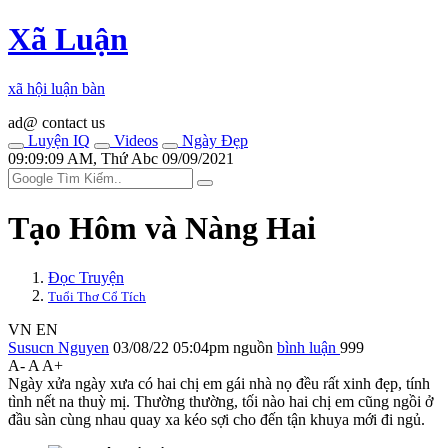
Xã Luận
xã hội luận bàn
ad@ contact us
Luyện IQ
Videos
Ngày Đẹp
09:09:09 AM, Thứ Abc 09/09/2021
Tạo Hôm và Nàng Hai
Đọc Truyện
Tuổi Thơ Cổ Tích
VN
EN
Susucn Nguyen
03/08/22 05:04pm
nguồn
bình luận
999
A-
A
A+
Ngày xửa ngày xưa có hai chị em gái nhà nọ đều rất xinh đẹp, tính
tình nết na thuỳ mị. Thường thường, tối nào hai chị em cũng ngồi ở
đầu sàn cùng nhau quay xa kéo sợi cho đến tận khuya mới đi ngủ.