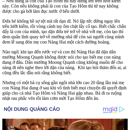
– Nếu đúng là con của Tạo Hôm thì hãy đứng lên trên lưỡi kiếm
này. Còn nếu không phải là con của Tạo Hôm thì từ nay không
được cho gà bới làm đục nước ở bến dưới.
Đứa bé không hề sợ sệt mà rất dạn dĩ. Nó lập tức đứng ngay lên
trên lưỡi kiếm, rồi vòng cánh tay ôm chặt lấy cổ tạo. Biết chắc chắn
đấy là con của mình, tạo dặn đứa trẻ trở về nhà với mẹ, còn tạo thì
đem quân lính quay trở về mường nhà để còn sai người cùng mình
đem lễ sang đón mẹ con Nàng Hai một cách đường hoàng.
Nào ngờ, khi tạo đến rước vợ và con thì Nàng Hai đã dặn dân
mường Moong Quạnh không được nói cho tạo biết mẹ con nàng
đang ở đâu. Dân mường Moong Quạnh cũng không muốn để cho
nàng đi nên nghe theo lời dặn của nàng. Khi tạo hỏi thăm đến ai, ai
cũng đều lắc đầu nói rằng không biết.
Nhưng có một bà cụ sống gần ngôi nhà lớn cao 20 tầng lầu mà mẹ
con Nàng Hai đang ở sau khi vô tình biết mọi chuyện đã quyết định
giúp cho cả nhà Tạo Hôm và Nàng Hai gặp nhau. Bà đi ra ruộng
nhặt rau phắc vén rồi làm cơm mời Tạo Hôm đến ăn.