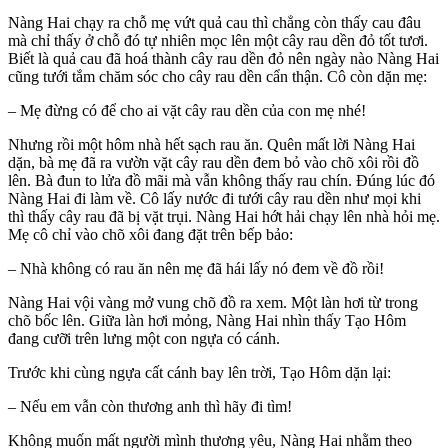
Nàng Hai chạy ra chỗ mẹ vứt quả cau thì chẳng còn thấy cau đâu
mà chỉ thấy ở chỗ đó tự nhiên mọc lên một cây rau dền đỏ tốt tươi.
Biết là quả cau đã hoá thành cây rau dền đỏ nên ngày nào Nàng Hai
cũng tưới tắm chăm sóc cho cây rau dền cẩn thận. Cô còn dặn mẹ:
– Mẹ đừng có để cho ai vặt cây rau dền của con mẹ nhé!
Nhưng rồi một hôm nhà hết sạch rau ăn. Quên mất lời Nàng Hai
dặn, bà mẹ đã ra vườn vặt cây rau dền đem bỏ vào chõ xôi rồi đồ
lên. Bà đun to lửa đồ mãi mà vẫn không thấy rau chín. Đúng lúc đó
Nàng Hai đi làm về. Cô lấy nước đi tưới cây rau dền như mọi khi
thì thấy cây rau đã bị vặt trụi. Nàng Hai hớt hải chạy lên nhà hỏi mẹ.
Mẹ cô chỉ vào chõ xôi đang đặt trên bếp bảo:
– Nhà không có rau ăn nên mẹ đã hái lấy nó đem về đồ rồi!
Nàng Hai vội vàng mở vung chõ đồ ra xem. Một làn hơi từ trong
chõ bốc lên. Giữa làn hơi mỏng, Nàng Hai nhìn thấy Tạo Hôm
đang cưỡi trên lưng một con ngựa có cánh.
Trước khi cùng ngựa cất cánh bay lên trời, Tạo Hôm dặn lại:
– Nếu em vẫn còn thương anh thì hãy đi tìm!
Không muốn mất người mình thương yêu, Nàng Hai nhằm theo