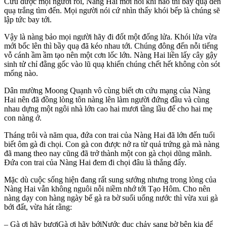
Cứu được mọi người rồi, Nàng Hai mới hỏi khi nào thì bầy quạ đen
quạ trắng tìm đến. Mọi người nói cứ nhìn thấy khói bếp là chúng sẽ
lập tức bay tới.
Vậy là nàng bảo mọi người hãy đi đốt một đống lửa. Khói lửa vừa
mới bốc lên thì bầy quạ đã kéo nhau tới. Chúng đông đến nỗi tiếng
vỗ cánh ầm ầm tạo nên một cơn lốc lớn. Nàng Hai liền lấy cây gậy
sinh tử chỉ đằng gốc vào lũ quạ khiến chúng chết hết không còn sót
mống nào.
Dân mường Moong Quạnh vô cùng biết ơn cứu mạng của Nàng
Hai nên đã đồng lòng tôn nàng lên làm người đứng đầu và cùng
nhau dựng một ngôi nhà lớn cao hai mươi tầng lầu để cho hai mẹ
con nàng ở.
Tháng trôi và năm qua, đứa con trai của Nàng Hai đã lớn đến tuổi
biết ôm gà đi chọi. Con gà con được nở ra từ quả trứng gà mà nàng
đã mang theo nay cũng đã trở thành một con gà chọi dũng mãnh.
Đứa con trai của Nàng Hai đem đi chọi đâu là thắng đấy.
Mặc dù cuộc sống hiện đang rất sung sướng nhưng trong lòng của
Nàng Hai vẫn không nguôi nỗi niềm nhớ tới Tạo Hôm. Cho nên
nàng dạy con hàng ngày bế gà ra bờ suối uống nước thì vừa xui gà
bới đất, vừa hát rằng:
– Gà ơi hãy bươiGà ơi hãy bớiNước đục chảy sang bờ bên kia để