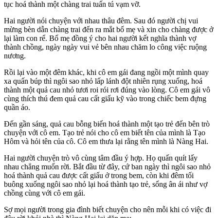
tục hoá thành một chàng trai tuấn tú vạm vỡ.
Hai người nói chuyện với nhau thâu đêm. Sau đó người chị vui
mừng bèn dẫn chàng trai đến ra mắt bố mẹ và xin cho chàng được ở
lại làm con rể. Bố mẹ đồng ý cho hai người kết nghĩa thành vợ
thành chồng, ngày ngày vui vẻ bên nhau chăm lo công việc ruộng
nương.
Rồi lại vào một đêm khác, khi cô em gái đang ngồi một mình quay
xa quấn búp thì ngôi sao nhỏ lấp lánh đột nhiên rụng xuống, hoá
thành một quả cau nhỏ tươi roi rói rơi đúng vào lòng. Cô em gái vô
cùng thích thú đem quả cau cất giấu kỹ vào trong chiếc bem đựng
quần áo.
Đến gần sáng, quả cau bỗng biến hoá thành một tạo trẻ đến bên trò
chuyện với cô em. Tạo trẻ nói cho cô em biết tên của mình là Tạo
Hôm và hỏi tên của cô. Cô em thưa lại rằng tên mình là Nàng Hai.
Hai người chuyện trò vô cùng tâm đầu ý hợp. Họ quấn quít lấy
nhau chẳng muốn rời. Bắt đầu từ đây, cứ ban ngày thì ngôi sao nhỏ
hoá thành quả cau được cất giấu ở trong bem, còn khi đêm tối
buông xuống ngôi sao nhỏ lại hoá thành tạo trẻ, sống â‌ּn á‌ּi như vợ
chồng cùng với cô em gái.
Sợ mọi người trong gia đình biết chuyện cho nên mỗi khi có việc đi