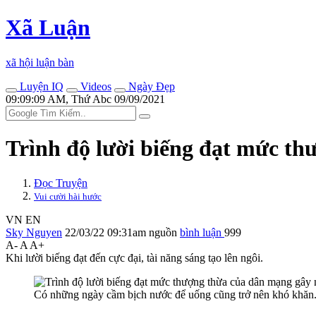
Xã Luận
xã hội luận bàn
Luyện IQ
Videos
Ngày Đẹp
09:09:09 AM, Thứ Abc 09/09/2021
Trình độ lười biếng đạt mức t
Đọc Truyện
Vui cười hài hước
VN
EN
Sky Nguyen
22/03/22 09:31am
nguồn
bình luận
999
A-
A
A+
Khi lười biếng đạt đến cực đại, tài năng sáng tạo lên ngôi.
Có những ngày cầm bịch nước để uống cũng trở nên khó khăn