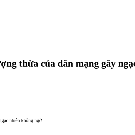
hượng thừa của dân mạng gây ngạ
.