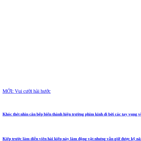
MỚI: Vui cười hài hước
Khóc thét nhìn căn bếp biến thành hiện trường phim kinh dị bởi các tay vụng v
Kiếp trước làm diễn viên hài kiếp này làm động vật nhưng vẫn giữ được kỹ nă