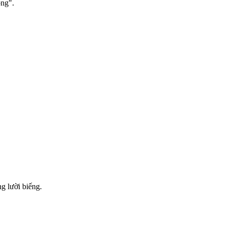
ống".
g lười biếng.