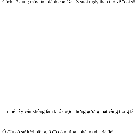
Cách sử dụng máy tính dành cho Gen Z suốt ngày than thở về "cột s
Tư thế này vẫn không làm khó được những gương mặt vàng trong làn
Ở đâu có sự lười biếng, ở đó có những "phát minh" để đời.