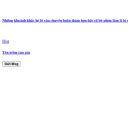
Những khoảnh khắc hé lộ câu chuyện buồn thảm hơn bất cứ bộ phim lâm li bi 
Hot
Tên trộm cáo già
Gửi Msg