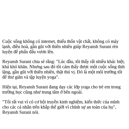
Cuộc sống không có internet, thiếu thốn vật chất, không có máy
lạnh, điều hoà, gần gũi với thiên nhiên giúp Reyansh Surani rèn
luyện để phấn đấu vươn lên.
Reyansh Surani chia sẻ rằng: "Lúc đầu, tôi thấy rất nhiều khác biệt,
khá khó khăn. Nhưng sau đó tôi cảm thấy được một cuộc sống tĩnh
lặng, gần gũi với thiên nhiên, thật thú vị. Đó là một môi trường tốt
để thư giãn và tập luyện yoga".
Hiện tại, Reyansh Surani đang dạy các lớp yoga cho trẻ em trong
trường học cũng như trung tâm ở bên ngoài.
"Tôi rất vui vì có cơ hội truyền kinh nghiệm, kiến thức của mình
cho các cá nhân trên khắp thế giới vì chính sự an toàn của họ",
Reyansh Surani nói.