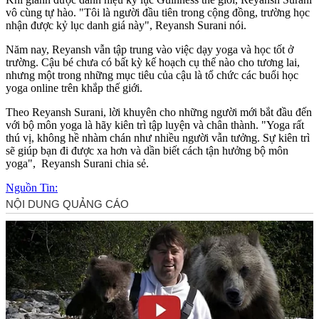
vô cùng tự hào. "Tôi là người đầu tiên trong cộng đồng, trường học
nhận được kỷ lục danh giá này", Reyansh Surani nói.
Năm nay, Reyansh vẫn tập trung vào việc dạy yoga và học tốt ở
trường. Cậu bé chưa có bất kỳ kế hoạch cụ thể nào cho tương lai,
nhưng một trong những mục tiêu của cậu là tổ chức các buổi học
yoga online trên khắp thế giới.
Theo Reyansh Surani, lời khuyên cho những người mới bắt đầu đến
với bộ môn yoga là hãy kiên trì tập luyện và chân thành. "Yoga rất
thú vị, không hề nhàm chán như nhiều người vẫn tưởng. Sự kiên trì
sẽ giúp bạn đi được xa hơn và dần biết cách tận hưởng bộ môn
yoga", Reyansh Surani chia sẻ.
Nguồn Tin: