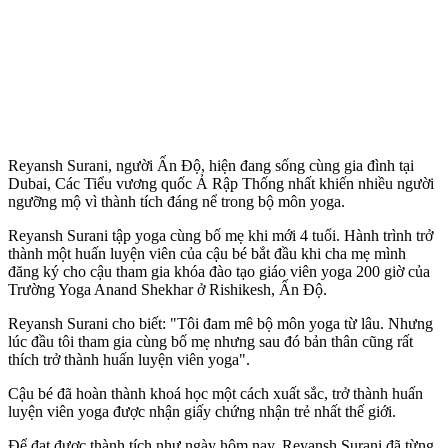
Reyansh Surani, người Ấn Độ, hiện đang sống cùng gia đình tại
Dubai, Các Tiểu vương quốc Ả Rập Thống nhất khiến nhiều người
ngưỡng mộ vì thành tích đáng nể trong bộ môn yoga.
Reyansh Surani tập yoga cùng bố mẹ khi mới 4 tuổi. Hành trình trở
thành một huấn luyện viên của cậu bé bắt đầu khi cha mẹ mình
đăng ký cho cậu tham gia khóa đào tạo giáo viên yoga 200 giờ của
Trường Yoga Anand Shekhar ở Rishikesh, Ấn Độ.
Reyansh Surani cho biết: "Tôi đam mê bộ môn yoga từ lâu. Nhưng
lúc đầu tôi tham gia cùng bố mẹ nhưng sau đó bản thân cũng rất
thích trở thành huấn luyện viên yoga".
Cậu bé đã hoàn thành khoá học một cách xuất sắc, trở thành huấn
luyện viên yoga được nhận giấy chứng nhận trẻ nhất thế giới.
Để đạt được thành tích như ngày hôm nay, Reyansh Surani đã từng