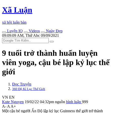
Xã Luận
xã hội luận bàn
Luyện IQ
Videos
Ngày Đẹp
09:09:09 AM, Thứ Abc 09/09/2021
9 tuổi trở thành huấn luyện
viên yoga, cậu bé lập kỷ lục thế
giới
Đọc Truyện
360 Độ Kỉ Lục Thế Giới
VN
EN
Kute Nguyen
19/02/22 04:32pm
nguồn
bình luận
999
A-
A
A+
Một cậu bé người Ấn Độ lập kỷ lục Guinness thế giới trở thành