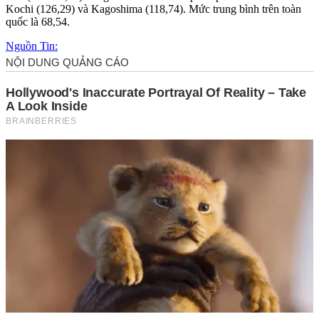
Kochi (126,29) và Kagoshima (118,74). Mức trung bình trên toàn
quốc là 68,54.
Nguồn Tin: