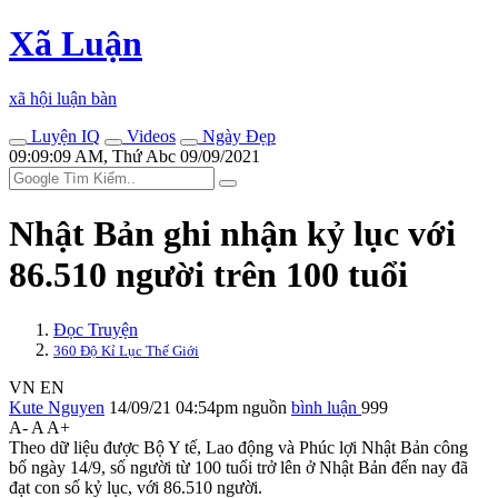
Xã Luận
xã hội luận bàn
Luyện IQ
Videos
Ngày Đẹp
09:09:09 AM, Thứ Abc 09/09/2021
Nhật Bản ghi nhận kỷ lục với
86.510 người trên 100 tuổi
Đọc Truyện
360 Độ Kỉ Lục Thế Giới
VN
EN
Kute Nguyen
14/09/21 04:54pm
nguồn
bình luận
999
A-
A
A+
Theo dữ liệu được Bộ Y tế, Lao động và Phúc lợi Nhật Bản công
bố ngày 14/9, số người từ 100 tuổi trở lên ở Nhật Bản đến nay đã
đạt con số kỷ lục, với 86.510 người.