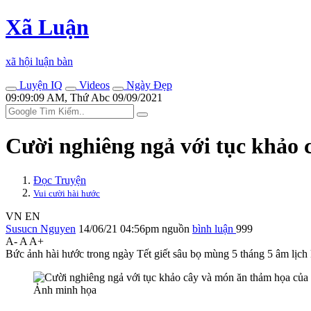
Xã Luận
xã hội luận bàn
Luyện IQ
Videos
Ngày Đẹp
09:09:09 AM, Thứ Abc 09/09/2021
Cười nghiêng ngả với tục khảo
Đọc Truyện
Vui cười hài hước
VN
EN
Susucn Nguyen
14/06/21 04:56pm
nguồn
bình luận
999
A-
A
A+
Bức ảnh hài hước trong ngày Tết giết sâu bọ mùng 5 tháng 5 âm lịc
Ảnh minh họa