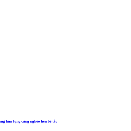
càng làm lụng càng nghèo hèn bế tắc