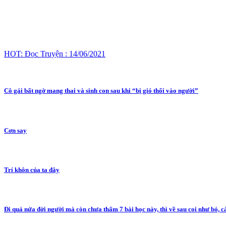
HOT: Đọc Truyện : 14/06/2021
Cô gái bất ngờ mang thai và sinh con sau khi “bị gió thổi vào người”
Cơn say
Trí khôn của ta đây
Đi quá nửa đời người mà còn chưa thấm 7 bài học này, thì về sau coi như bỏ, 