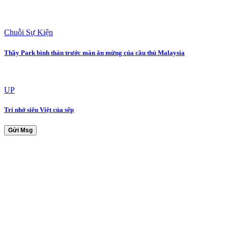
Chuỗi Sự Kiện
Thầy Park bình thản trước màn ăn mừng của cầu thủ Malaysia
UP
Trí nhớ siêu Việt của sếp
Gửi Msg