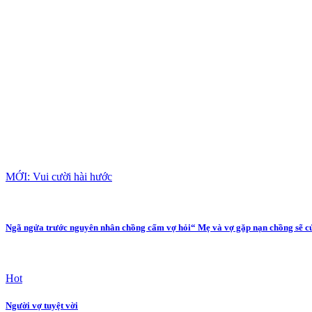
MỚI: Vui cười hài hước
Ngã ngửa trước nguyên nhân chồng cấm vợ hỏi“ Mẹ và vợ gặp nạn chồng sẽ cứ
Hot
Người vợ tuyệt vời