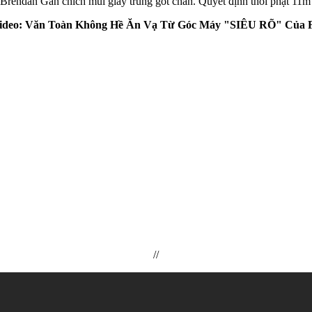
endan Gan chích mũi giày trúng gót chân. Quyết định thổi phạt 11m của
ideo: Văn Toàn Không Hề Ăn Vạ Từ Góc Máy "SIÊU RÕ" Của 
//