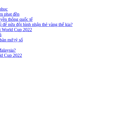
phục
ếm phạt đền
uyền thông quốc tế
 để nửa đội hình nhận thẻ vàng thế kia?
ại World Cup 2022
ả
bàn mở tỷ số
Malaysia?
ld Cup 2022