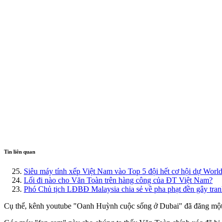
Tin liên quan
Siêu máy tính xếp Việt Nam vào Top 5 đội hết cơ hội dự Wor
Lối đi nào cho Văn Toàn trên hàng công của ĐT Việt Nam?
Phó Chủ tịch LĐBĐ Malaysia chia sẻ về pha phạt đền gây tranh
Cụ thể, kênh youtube "Oanh Huỳnh cuộc sống ở Dubai" đã đăng một 