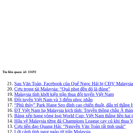
Tin liên quan:
id: 11691
Sau Văn Toàn, Facebook của Quế Ngọc Hải bị CĐV Malaysia
Cựu trọng tài Malaysia: “Quả phạt đền đó là đúng”
Malaysia tính khởi kiện trận thua đội tuyển Việt Nam
Đội tuyển Việt Nam và 3 điểm nhọc nhằn
“Phù thủy” Park Hang Seo đỉnh cao chiến thuật, đấu trí thắ
ĐT Việt Nam hạ Malaysia kịch tính: Truyền thông châu Á thán
Bảng xếp hạng vòng loại World Cup: Việt Nam thắng liền hai t
Hậu vệ Malaysia từng đá Champions League cay cú khi thua 
Cựu tiền đạo Quang Hải: “Nguyễn Văn Toàn rất tinh quái”
Lời cảnh tỉnh ngọt ngào từ trận Malaysia