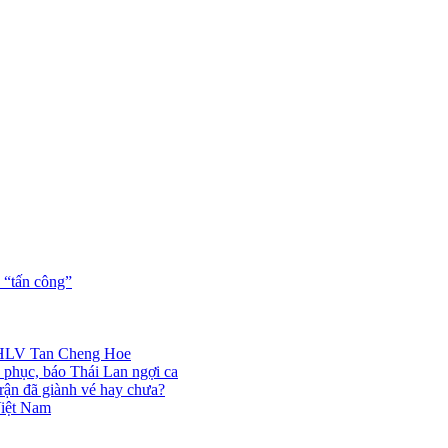
 “tấn công”
ng HLV Tan Cheng Hoe
 phục, báo Thái Lan ngợi ca
rận đã giành vé hay chưa?
Việt Nam