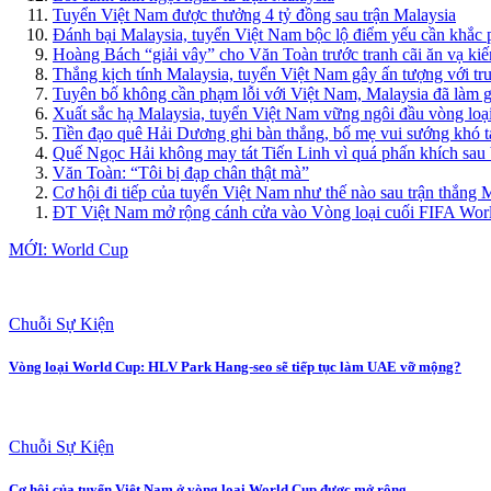
Tuyển Việt Nam được thưởng 4 tỷ đồng sau trận Malaysia
Đánh bại Malaysia, tuyển Việt Nam bộc lộ điểm yếu cần khắc 
Hoàng Bách “giải vây” cho Văn Toàn trước tranh cãi ăn vạ ki
Thắng kịch tính Malaysia, tuyển Việt Nam gây ấn tượng với tr
Tuyên bố không cần phạm lỗi với Việt Nam, Malaysia đã làm gì
Xuất sắc hạ Malaysia, tuyển Việt Nam vững ngôi đầu vòng lo
Tiền đạo quê Hải Dương ghi bàn thắng, bố mẹ vui sướng khó t
Quế Ngọc Hải không may tát Tiến Linh vì quá phấn khích sau 
Văn Toàn: “Tôi bị đạp chân thật mà”
Cơ hội đi tiếp của tuyển Việt Nam như thế nào sau trận thắng 
ĐT Việt Nam mở rộng cánh cửa vào Vòng loại cuối FIFA Wor
MỚI: World Cup
Chuỗi Sự Kiện
Vòng loại World Cup: HLV Park Hang-seo sẽ tiếp tục làm UAE vỡ mộng?
Chuỗi Sự Kiện
Cơ hội của tuyển Việt Nam ở vòng loại World Cup được mở rộng