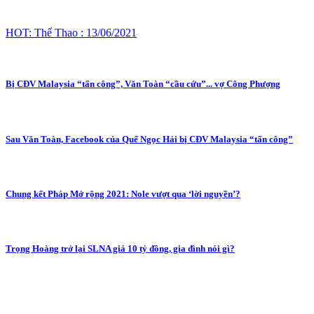
HOT: Thể Thao : 13/06/2021
Bị CĐV Malaysia “tấn công”, Văn Toàn “cầu cứu”... vợ Công Phượng
Sau Văn Toàn, Facebook của Quế Ngọc Hải bị CĐV Malaysia “tấn công”
Chung kết Pháp Mở rộng 2021: Nole vượt qua ‘lời nguyền’?
Trọng Hoàng trở lại SLNA giá 10 tỷ đồng, gia đình nói gì?