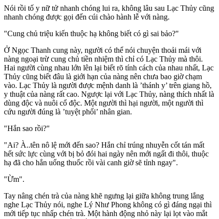
Nói rồi tố y nữ tử nhanh chóng lui ra, không lâu sau Lạc Thủy cũng
nhanh chóng được gọi đến cúi chào hành lễ với nàng.
"Cung chủ triệu kiến thuộc hạ không biết có gì sai bảo?"
Ở Ngọc Thanh cung này, người có thể nói chuyện thoải mái với
nàng ngoại trừ cung chủ tiền nhiệm thì chỉ có Lạc Thủy mà thôi.
Hai người cùng nhau lớn lên lại biết rõ tính cách của nhau nhất, Lạc
Thủy cũng biết đâu là giới hạn của nàng nên chưa bao giờ chạm
vào. Lạc Thủy là người được mệnh danh là ’thánh y’ trên giang hồ,
y thuật của nàng rất cao. Ngược lại với Lạc Thủy, nàng thích nhất là
dùng độc và nuôi cổ độc. Một người thì hại người, một người thì
cứu người đúng là ’tuyệt phối’ nhân gian.
"Hắn sao rồi?"
"Ai? À..tên n‌ô l‌ệ mới đến sao? Hắn chỉ trúng nhuyễn cốt tán mất
hết sức lực cùng với bị bỏ đói hai ngày nên mới ngất đi thôi, thuộc
hạ đã cho hắn uống thuốc rồi vài canh giờ sẽ tỉnh ngay".
"Ừm".
Tay nâng chén trà của nàng khẽ ngưng lại giữa không trung lắng
nghe Lạc Thủy nói, nghe Lý Như Phong không có gì đáng ngại thì
mới tiếp tục nhấp chén trà. Một hành động nhỏ này lại lọt vào mắt