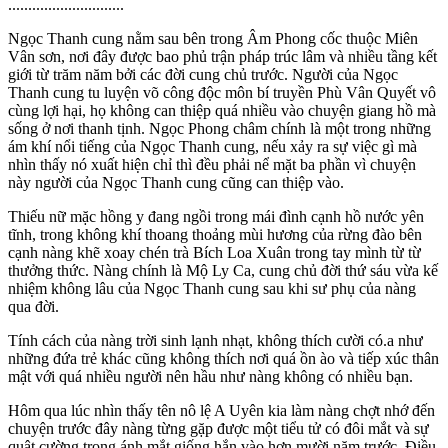
.............................
Ngọc Thanh cung nằm sau bên trong Âm Phong cốc thuộc Miên
Vân sơn, nơi đây được bao phủ trận pháp trúc lâm và nhiều tầng kết
giới từ trăm năm bởi các đời cung chủ trước. Người của Ngọc
Thanh cung tu luyện võ công độc môn bí truyền Phù Vân Quyết vô
cùng lợi hại, họ không can thiệp quá nhiều vào chuyện giang hồ mà
sống ở nơi thanh tịnh. Ngọc Phong châm chính là một trong những
ám khí nổi tiếng của Ngọc Thanh cung, nếu xảy ra sự việc gì mà
nhìn thấy nó xuất hiện chỉ thì đều phải nể mặt ba phần vì chuyện
này người của Ngọc Thanh cung cũng can thiệp vào.
Thiếu nữ mặc hồng y đang ngồi trong mái đình cạnh hồ nước yên
tĩnh, trong không khí thoang thoảng mùi hương của rừng đào bên
cạnh nàng khẽ xoay chén trà Bích Loa Xuân trong tay mình từ từ
thưởng thức. Nàng chính là Mộ Ly Ca, cung chủ đời thứ sáu vừa kế
nhiệm không lâu của Ngọc Thanh cung sau khi sư phụ của nàng
qua đời.
Tính cách của nàng trời sinh lạnh nhạt, không thích cười có.a như
những đứa trẻ khác cũng không thích nơi quá ồn ào và tiếp xúc thân
mật với quá nhiều người nên hầu như nàng không có nhiều bạn.
Hôm qua lúc nhìn thấy tên n‌ô l‌ệ A Uyên kia làm nàng chợt nhớ đến
chuyện trước đây nàng từng gặp được một tiểu tử có đôi mắt và sự
quật cường trong ánh mắt giống hắn vào hơn mười năm trước. Điều