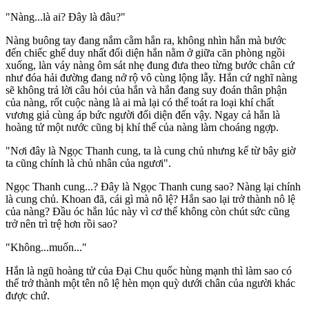
"Nàng...là ai? Đây là đâu?"
Nàng buông tay đang nắm cằm hắn ra, không nhìn hắn mà bước
đến chiếc ghế duy nhất đối diện hắn nằm ở giữa căn phòng ngồi
xuống, làn váy nàng ôm sát nhẹ đung đưa theo từng bước chân cứ
như đóa hải đường đang nở rộ vô cùng lộng lẫy. Hắn cứ nghĩ nàng
sẽ không trả lời câu hỏi của hắn và hắn đang suy đoán thân phận
của nàng, rốt cuộc nàng là ai mà lại có thể toát ra loại khí chất
vương giả cùng áp bức người đối diện đến vậy. Ngay cả hắn là
hoàng tử một nước cũng bị khí thế của nàng làm choáng ngợp.
"Nơi đây là Ngọc Thanh cung, ta là cung chủ nhưng kể từ bây giờ
ta cũng chính là chủ nhân của ngươi".
Ngọc Thanh cung...? Đây là Ngọc Thanh cung sao? Nàng lại chính
là cung chủ. Khoan đã, cái gì mà n‌ô l‌ệ? Hắn sao lại trở thành n‌ô l‌ệ
của nàng? Đầu óc hắn lúc này vì c‌ơ th‌ể không còn chút sức cũng
trở nên trì trệ hơn rồi sao?
"Không...muốn..."
Hắn là ngũ hoàng tử của Đại Chu quốc hùng mạnh thì làm sao có
thể trở thành một tên n‌ô l‌ệ hèn mọn quỳ dưới chân của người khác
được chứ.