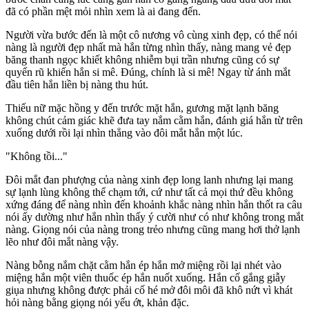
đã có phần mệt mỏi nhìn xem là ai đang đến.
Người vừa bước đến là một cô nương vô cùng xinh đẹp, có thể nói
nàng là người đẹp nhất mà hắn từng nhìn thấy, nàng mang vẻ đẹp
băng thanh ngọc khiết không nhiễm bụi trần nhưng cũng có sự
quyến rũ khiến hắn si mê. Đúng, chính là si mê! Ngay từ ánh mắt
đầu tiên hắn liền bị nàng thu hút.
Thiếu nữ mặc hồng y đến trước mặt hắn, gương mặt lạnh băng
không chút cảm giác khẽ đưa tay nắm cằm hắn, đánh giá hắn từ trên
xuống dưới rồi lại nhìn thẳng vào đôi mắt hắn một lúc.
"Không tồi..."
Đôi mắt đan phượng của nàng xinh đẹp long lanh nhưng lại mang
sự lạnh lùng không thể chạm tới, cứ như tất cả mọi thứ đều không
xứng đáng để nàng nhìn đến khoảnh khắc nàng nhìn hắn thốt ra câu
nói ấy dường như hắn nhìn thấy ý cười như có như không trong mắt
nàng. Giọng nói của nàng trong trẻo nhưng cũng mang hơi thở lạnh
lẽo như đôi mắt nàng vậy.
Nàng bỗng nắm chặt cằm hắn ép hắn mở miệng rồi lại nhét vào
miệng hắn một viên thuốc ép hắn nuốt xuống. Hắn cố gắng giẫy
giụa nhưng không được phải cố hé mở đôi môi đã khô nứt vì khát
hỏi nàng bằng giọng nói yếu ớt, khản đặc.