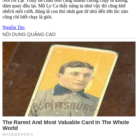
Nói rồi Lạc Thủy ba chân bốn cẳng nhanh chóng chạy đi không
dám quay đầu lại. Mộ Ly Ca thấy nàng ta như vậy thì cũng khẽ
nhếch môi cười, đúng là con thỏ nhát gan từ nhỏ đến lớn lúc nào
cũng chỉ biết chạy là giỏi.
Nguồn Tin: