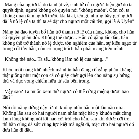
"Mạng của ngươi là do ta nhặt về, sinh tử của ngươi hiện giờ do ta
quyết định, ngươi không có quyền nói ’không muốn’. Còn có, ta
không quan tâm ngươi trước kia là ai, tên gì, nhưng bây giờ ngươi
đã là n‌ô l‌ệ của ta thì ta sẽ đặt cho ngươi một cái tên, gọi là A Uyên".
Nàng bá đạo tuyên bố hắn trở thành n‌ô l‌ệ của nàng, không cho hắn
có quyền phản đối. Không thể được... Hắn cố gắng lắc đầu, hắn
không thể trở thành n‌ô l‌ệ được, tôn nghiêm của hắn, sự kiêu ngạo từ
trong cốt tủy hắn, còn có trọng trách hắn phải mang trên mình.
"Không thể nào...Ta sẽ...không làm n‌ô l‌ệ của nàng..."
Khóe môi nàng khẽ nhếch mà nhìn hắn đang cố gắng phản kháng
thật giống như một con cá cố giẫy chết gợi lên cho nàng sự hứng
thú và dụ‌ּc vọn‌ּg chiếm hữu từ sâu bên trong.
"Vậy sao? Ta muốn xem thử ngươi có thể cứng miệng được bao
lâu?"
Nói rồi nàng đứng dậy rời đi không nhìn hắn một lần nào nữa.
Không lâu sau có hai người nam nhân mặc hắc y khuôn mặt cũng
lạnh lùng không nói lời nào cởi trói cho hắn, sau khi được cởi trói
thì hắn cũng đã sức cùng lực kiệt mà ngất đi, mặc cho hai người đó
đưa hắn đi đâu.