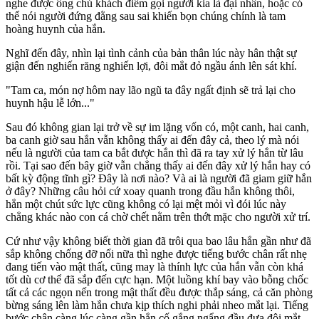
nghe được ông chủ khách điếm gọi người kia là đại nhân, hoặc có
thể nói người đứng đằng sau sai khiến bọn chúng chính là tam
hoàng huynh của hắn.
Nghĩ đến đây, nhìn lại tình cảnh của bản thân lúc này hân thật sự
giận đến nghiến răng nghiến lợi, đôi mắt đỏ ngầu ánh lên sát khí.
"Tam ca, món nợ hôm nay lão ngũ ta đây ngất định sẽ trả lại cho
huynh hậu lễ lớn..."
Sau đó không gian lại trở về sự im lặng vốn có, một canh, hai canh,
ba canh giờ sau hắn vẫn không thấy ai đến đây cả, theo lý mà nói
nếu là người của tam ca bắt được hắn thì đã ra tay xử lý hắn từ lâu
rồi. Tại sao đến bây giờ vẫn chẳng thấy ai đến đây xử lý hắn hay có
bất kỳ động tĩnh gì? Đây là nơi nào? Và ai là người đã giam giữ hắn
ở đây? Những câu hỏi cứ xoay quanh trong đầu hắn không thôi,
hắn một chút sức lực cũng không có lại mệt mỏi vì đói lúc này
chẳng khác nào con cá chờ chết nằm trên thớt mặc cho người xử trí.
Cứ như vậy không biết thời gian đã trôi qua bao lâu hắn gần như đã
sắp không chống đỡ nổi nữa thì nghe được tiếng bước chân rất nhẹ
đang tiến vào mật thất, cũng may là thính lực của hắn vẫn còn khá
tốt dù c‌ơ th‌ể đã sắp đến cực hạn. Một luồng khí bay vào bỗng chốc
tất cả các ngọn nến trong mật thất đều được thắp sáng, cả căn phòng
bừng sáng lên làm hắn chưa kịp thích nghi phải nheo mắt lại. Tiếng
bước chân càng lúc càng gần hắn cố gắng ngẩng đầu đưa đôi mắt