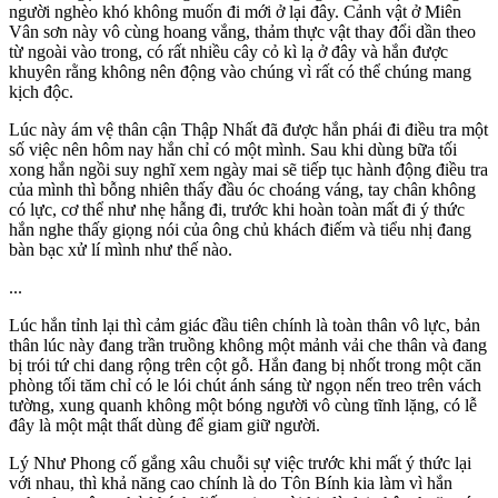
người nghèo khó không muốn đi mới ở lại đây. Cảnh vật ở Miên
Vân sơn này vô cùng hoang vắng, thảm thực vật thay đổi dần theo
từ ngoài vào trong, có rất nhiều cây cỏ kì lạ ở đây và hắn được
khuyên rằng không nên động vào chúng vì rất có thể chúng mang
kịch độc.
Lúc này ám vệ thân cận Thập Nhất đã được hắn phái đi điều tra một
số việc nên hôm nay hắn chỉ có một mình. Sau khi dùng bữa tối
xong hắn ngồi suy nghĩ xem ngày mai sẽ tiếp tục hành động điều tra
của mình thì bỗng nhiên thấy đầu óc choáng váng, tay chân không
có lực, c‌ơ th‌ể như nhẹ hẫng đi, trước khi hoàn toàn mất đi ý thức
hắn nghe thấy giọng nói của ông chủ khách điếm và tiểu nhị đang
bàn bạc xử lí mình như thế nào.
...
Lúc hắn tỉnh lại thì cảm giác đầu tiên chính là toàn thân vô lực, bản
thân lúc này đang trầ‌ּn tru‌ּồng không một mảnh vải che thân và đang
bị trói tứ chi dang rộng trên cột gỗ. Hắn đang bị nhốt trong một căn
phòng tối tăm chỉ có le lói chút ánh sáng từ ngọn nến treo trên vách
tường, xung quanh không một bóng người vô cùng tĩnh lặng, có lễ
đây là một mật thất dùng để giam giữ người.
Lý Như Phong cố gắng xâu chuỗi sự việc trước khi mất ý thức lại
với nhau, thì khả năng cao chính là do Tôn Bính kia làm vì hắn