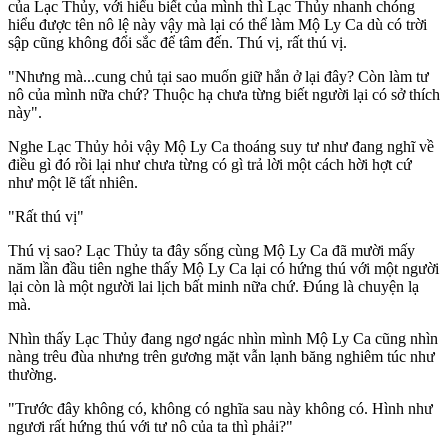
của Lạc Thủy, với hiểu biết của mình thì Lạc Thủy nhanh chóng
hiểu được tên n‌ô l‌ệ này vậy mà lại có thể làm Mộ Ly Ca dù có trời
sập cũng không đổi sắc để tâm đến. Thú vị, rất thú vị.
"Nhưng mà...cung chủ tại sao muốn giữ hắn ở lại đây? Còn làm tư
nô của mình nữa chứ? Thuộc hạ chưa từng biết người lại có sở thích
này".
Nghe Lạc Thủy hỏi vậy Mộ Ly Ca thoáng suy tư như đang nghĩ về
điều gì đó rồi lại như chưa từng có gì trả lời một cách hời hợt cứ
như một lẽ tất nhiên.
"Rất thú vị"
Thú vị sao? Lạc Thủy ta đây sống cùng Mộ Ly Ca đã mười mấy
năm lần đầu tiên nghe thấy Mộ Ly Ca lại có hứng thú với một người
lại còn là một người lai lịch bất minh nữa chứ. Đúng là chuyện lạ
mà.
Nhìn thấy Lạc Thủy đang ngơ ngác nhìn mình Mộ Ly Ca cũng nhìn
nàng trêu đùa nhưng trên gương mặt vẫn lạnh băng nghiêm túc như
thường.
"Trước đây không có, không có nghĩa sau này không có. Hình như
ngươi rất hứng thú với tư nô của ta thì phải?"