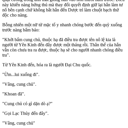
này khiến nàng hứng thú mà thay đổi quyết định giữ lại hắn làm tư
nô bên cạnh chứ không bắt hắn đến Dược trì làm chuột bạch thử
độc cho nàng.
Bỗng nhiên một nữ tử mặc tố y nhanh chóng bước đến quỳ xuống
trước nàng bẩm báo:
"Khởi bẩm cung chủ, thuộc hạ đã điều tra được tên n‌ô l‌ệ kia là
người từ Yên Kinh đến đây được một tháng rồi. Thân thế của hắn
vẫn còn chưa tra ra được, thuộc hạ sẽ cho người nhanh chóng điều
tra".
Từ Yên Kinh đến, hóa ra là người Đại Chu quốc.
"Ừm...lui xuống đi".
"Vâng, cung chủ".
"Khoan đã".
"Cung chủ có gì dặn dò ạ?"
"Gọi Lạc Thủy đến đây".
"Vâng, cung chủ"