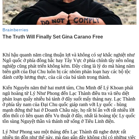
Khí hậu quanh năm cũng thuận lợi và không có sự khắc nghiệt như
Ngô quốc ở phía đông bắc hay Tây Vực ở phía chính tây nên nông
nghiệp cũng phát triển không kém. Đây cũng là lý do mà hàng năm
biên giới của Đại Chu luôn bị các nhóm phản loạn hay các bộ tộc
đánh cướp lương thực, của cải của bá tánh trong thành.
Kiến Nguyên năm thứ hai mươi tám, Chu Minh đế Lý Khoan phái
ngũ hoàng tử Lý Như Phong đến Lạc Thành điều tra và tiêu diệt
phản loạn quấy nhiễu bá tánh ở đây suốt mấy tháng nay. Lạc Thành
ở phía tây nam của Đại Chu quốc giáp ranh với Ly quốc - hùng
mạnh đứng thứ hai ở Doanh Châu này, họ rất bí ẩn với rất nhiều lời
đồn thổi có liên quan đến Vu thuật ở đây, nhất là hoàng tộc Ly quốc
tôn sùng Nguyệt thần và thánh nữ sống ở Tiêu Linh điện.
Lý Như Phong sau một tháng đến Lạc Thành đã nghe được rất
nhiều tin đồn như thế này, mà dạo gần đây không chỉ có những việc