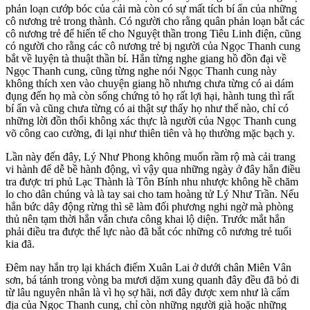
phản loạn cướp bóc của cải mà còn có sự mất tích bí ẩn của những
cô nương trẻ trong thành. Có người cho rằng quân phản loạn bắt các
cô nương trẻ để hiến tế cho Nguyệt thần trong Tiêu Linh điện, cũng
có người cho rằng các cô nương trẻ bị người của Ngọc Thanh cung
bắt về luyện tà thuật thần bí. Hắn từng nghe giang hồ đồn đại về
Ngọc Thanh cung, cũng từng nghe nói Ngọc Thanh cung này
không thích xen vào chuyện giang hồ nhưng chưa từng có ai dám
đụng đến họ mà còn sống chứng tỏ họ rất lợi hại, hành tung thì rất
bí ẩn và cũng chưa từng có ai thật sự thấy họ như thế nào, chỉ có
những lời đồn thổi không xác thực là người của Ngọc Thanh cung
võ công cao cường, đi lại như thiên tiên và họ thường mặc bạch y.
Lần này đến đây, Lý Như Phong không muốn rầm rộ mà cải trang
vi hành để dễ bề hành động, vì vậy qua những ngày ở đây hắn điều
tra được tri phủ Lạc Thành là Tôn Bính nhu nhược không hề chăm
lo cho dân chúng và là tay sai cho tam hoàng tử Lý Như Trần. Nếu
hắn bức dây động rừng thì sẽ làm đối phương nghi ngờ mà phòng
thủ nên tạm thời hắn vẫn chưa công khai lộ diện. Trước mắt hắn
phải điều tra được thế lực nào đã bắt cóc những cô nương trẻ tuổi
kia đã.
Đêm nay hắn trọ lại khách điếm Xuân Lai ở dưới chân Miên Vân
sơn, bá tánh trong vòng ba mươi dặm xung quanh đây đều đã bỏ đi
từ lâu nguyên nhân là vì họ sợ hãi, nơi đây được xem như là cấm
địa của Ngọc Thanh cung, chỉ còn những người già hoặc những