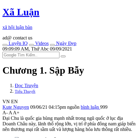
Xã Luận
xã hội luận bàn
ad@ contact us
Luyện IQ
Videos
Ngày Đẹp
09:09:09 AM, Thứ Abc 09/09/2021
Chương 1. Sập Bẫy
Đọc Truyện
Tiểu Thuyết
VN
EN
Kute Nguyen
09/06/21 04:15pm
nguồn
bình luận
999
A-
A
A+
Đại Chu là quốc gia hùng mạnh nhất trong ngũ quốc ở lục địa
Doanh Châu này, lãnh thổ rộng lớn, vị trí ở phía đông nam giáp biển
nên thương mại rất sầm uất và lượng hàng hóa lưu thông rất nhiều.