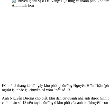
Ảnh minh họa
Đã hơn 2 tháng kể từ ngày khu phố tại đường Nguyễn Hữu Thận (phư
người lại nhắc lại chuyện cả xóm "né" số 13.
Anh Nguyễn Dương cho biết, khu dân cư quanh nhà anh được hình thà
chối nhận số 13 nên tuyến đường ở khu phố của anh bị "khuyết" con 