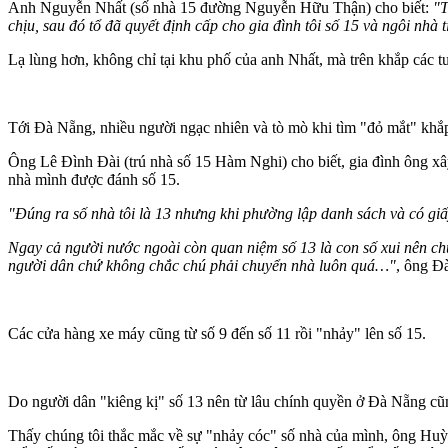
Anh Nguyễn Nhất (số nhà 15 đường Nguyễn Hữu Thận) cho biết:
"T
chịu, sau đó tổ đã quyết định cấp cho gia đình tôi số 15 và ngôi nhà t
Lạ lùng hơn, không chỉ tại khu phố của anh Nhất, mà trên khắp các 
Tới Đà Nẵng, nhiều người ngạc nhiên và tò mò khi tìm "đỏ mắt" khắ
Ông Lê Đình Đài (trú nhà số 15 Hàm Nghi) cho biết, gia đình ông x
nhà mình được đánh số 15.
"Đúng ra số nhà tôi là 13 nhưng khi phường lập danh sách và có giấ
Ngay cả người nước ngoài còn quan niệm số 13 là con số xui nên ch
người dân chứ không chắc chú phải chuyển nhà luôn quá…"
, ông Đà
Các cửa hàng xe máy cũng từ số 9 đến số 11 rồi "nhảy" lên số 15.
Do người dân "kiêng kị" số 13 nên từ lâu chính quyền ở Đà Nẵng cũ
Thấy chúng tôi thắc mắc về sự "nhảy cóc" số nhà của mình, ông Huỳn