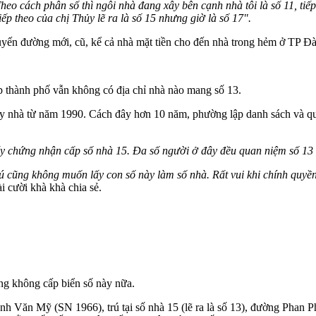
heo cách phân số thì ngôi nhà đang xây bên cạnh nhà tôi là số 11, tiếp
iếp theo của chị Thủy lẽ ra là số 15 nhưng giờ là số 17".
tuyến đường mới, cũ, kể cả nhà mặt tiền cho đến nhà trong hẻm ở TP 
p thành phố vẫn không có địa chỉ nhà nào mang số 13.
ây nhà từ năm 1990. Cách đây hơn 10 năm, phường lập danh sách và qu
y chứng nhận cấp số nhà 15. Đa số người ở đây đều quan niệm số 13 l
ú cũng không muốn lấy con số này làm số nhà. Rất vui khi chính quyề
i cười khà khà chia sẻ.
ng không cấp biển số này nữa.
h Văn Mỹ (SN 1966), trú tại số nhà 15 (lẽ ra là số 13), đường Phan P