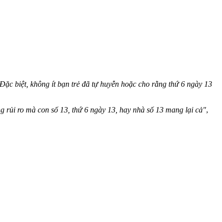
Đặc biệt, không ít bạn trẻ đã tự huyễn hoặc cho rằng thứ 6 ngày 13
ng rủi ro mà con số 13, thứ 6 ngày 13, hay nhà số 13 mang lại cả"
,