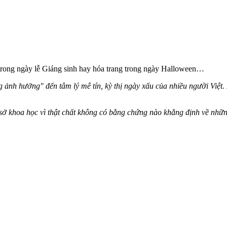
 trong ngày lễ Giáng sinh hay hóa trang trong ngày Halloween…
ảnh hưởng" đến tâm lý mê tín, kỳ thị ngày xấu của nhiều người Việt. 
cơ sở khoa học vì thật chất không có bằng chứng nào khẳng định về nhữ