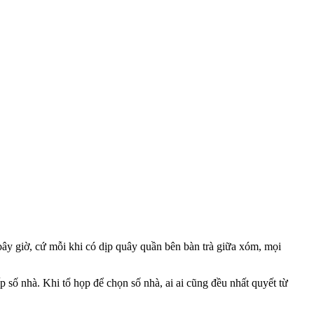
 giờ, cứ mỗi khi có dịp quây quần bên bàn trà giữa xóm, mọi
ố nhà. Khi tổ họp để chọn số nhà, ai ai cũng đều nhất quyết từ