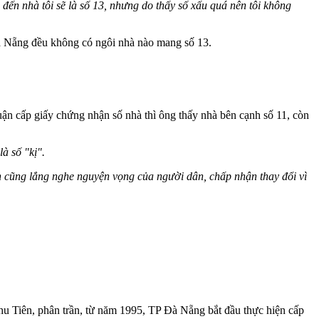
 đến nhà tôi sẽ là số 13, nhưng do thấy số xấu quá nên tôi không
Đà Nẵng đều không có ngôi nhà nào mang số 13.
ận cấp giấy chứng nhận số nhà thì ông thấy nhà bên cạnh số 11, còn
à số "kị".
n cũng lắng nghe nguyện vọng của người dân, chấp nhận thay đổi vì
hu Tiên, phân trần, từ năm 1995, TP Đà Nẵng bắt đầu thực hiện cấp