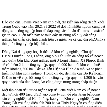
Báo cáo của Savills Việt Nam cho biết, dự kiến làn sóng di dời khỏi
Trung Quốc vào năm 2021 và 2022 sẽ đòi hỏi nhiều nguồn cung bất
động sản công nghiệp hơn để đáp ứng các khoản đầu tư sản xuất có
giá trị cao. Diễn biến này sẽ thúc đẩy sự bùng nổ quỹ đất công
nghiệp tại khắp các tỉnh thành trên cả nước, kể cả các địa phương xa
thủ phủ công nghiệp hiện hữu.
Đồng Nai đang quy hoạch thêm 8 khu công nghiệp. Chủ tịch
UBND huyện Long Thành, ông Võ Tấn Đức đã công bố kế hoạch
xây dựng bốn khu công nghiệp mới ở Long Thành. Xã Phước Bình
sẽ có thêm 2 khu công nghiệp, quy mô 900 ha, mỗi khu cho thuê
thêm khoảng 500 ha. Các xã Tân Hiệp và Bình An mỗi xã sẽ phát
triển một khu công nghiệp. Trong khi đó, đề nghị của Bộ Kế hoạch
& Đầu tư về việc bổ sung 3 khu công nghiệp quy mô 1.300 ha vào
quy hoạch của tỉnh Long An cũng được trung ương chấp thuận.
Một tập đoàn đầu tư đa ngành top đầu của Việt Nam có kế hoạch
đầu tư hơn 400 triệu USD vào công ty con để phát triển bất động
sản công nghiệp tại Hải Phòng, bao gồm Khu công nghiệp Nam
Tràng Cát với tổng diện tích 200 ha và Thủy Nguyên có tổng diện