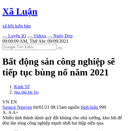
Xã Luận
xã hội luận bàn
Luyện IQ
Videos
Ngày Đẹp
09:09:09 AM, Thứ Abc 09/09/2021
Bất động sản công nghiệp sẽ
tiếp tục bùng nổ năm 2021
Kinh Tế
Nhà Đất Đô Thị
VN
EN
Susucn Nguyen
04/01/21 08:15am
nguồn
bình luận
999
A-
A
A+
Nhiều tỉnh thành dành quỹ đất khủng cho nhà xưởng, kho bãi để
đón làn sóng công nghiệp mạnh nhất hai thập niên qua.