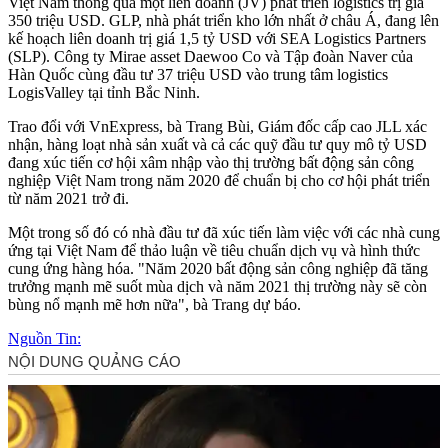
Việt Nam thông qua một liên doanh (JV) phát triển logistics trị giá
350 triệu USD. GLP, nhà phát triển kho lớn nhất ở châu Á, đang lên
kế hoạch liên doanh trị giá 1,5 tỷ USD với SEA Logistics Partners
(SLP). Công ty Mirae as‌set Daewoo Co và Tập đoàn Naver của
Hàn Quốc cùng đầu tư 37 triệu USD vào trung tâm logistics
LogisValley tại tỉnh Bắc Ninh.
Trao đổi với VnExpress, bà Trang Bùi, Giám đốc cấp cao JLL xác
nhận, hàng loạt nhà sản xuất và cả các quỹ đầu tư quy mô tỷ USD
đang xúc tiến cơ hội xâm nhập vào thị trường bất động sản công
nghiệp Việt Nam trong năm 2020 để chuẩn bị cho cơ hội phát triển
từ năm 2021 trở đi.
Một trong số đó có nhà đầu tư đã xúc tiến làm việc với các nhà cung
ứng tại Việt Nam để thảo luận về tiêu chuẩn dịch vụ và hình thức
cung ứng hàng hóa. "Năm 2020 bất động sản công nghiệp đã tăng
trưởng mạnh mẽ suốt mùa dịch và năm 2021 thị trường này sẽ còn
bùng nổ mạnh mẽ hơn nữa", bà Trang dự báo.
Nguồn Tin: