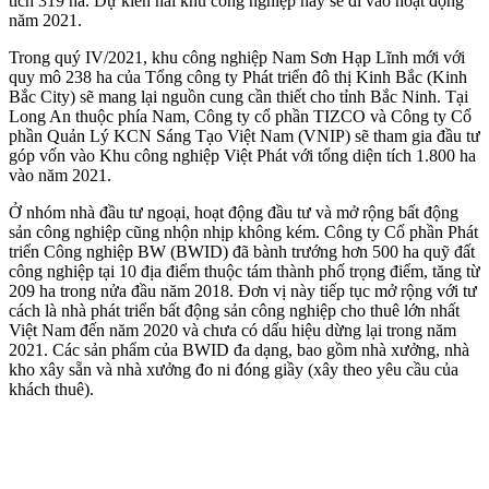
tích 319 ha. Dự kiến hai khu công nghiệp này sẽ đi vào hoạt động
năm 2021.
Trong quý IV/2021, khu công nghiệp Nam Sơn Hạp Lĩnh mới với
quy mô 238 ha của Tổng công ty Phát triển đô thị Kinh Bắc (Kinh
Bắc City) sẽ mang lại nguồn cung cần thiết cho tỉnh Bắc Ninh. Tại
Long An thuộc phía Nam, Công ty cổ phần TIZCO và Công ty Cổ
phần Quản Lý KCN Sáng Tạo Việt Nam (VNIP) sẽ tham gia đầu tư
góp vốn vào Khu công nghiệp Việt Phát với tổng diện tích 1.800 ha
vào năm 2021.
Ở nhóm nhà đầu tư ngoại, hoạt động đầu tư và mở rộng bất động
sản công nghiệp cũng nhộn nhịp không kém. Công ty Cổ phần Phát
triển Công nghiệp BW (BWID) đã bành trướng hơn 500 ha quỹ đất
công nghiệp tại 10 địa điểm thuộc tám thành phố trọng điểm, tăng từ
209 ha trong nửa đầu năm 2018. Đơn vị này tiếp tục mở rộng với tư
cách là nhà phát triển bất động sản công nghiệp cho thuê lớn nhất
Việt Nam đến năm 2020 và chưa có dấu hiệu dừng lại trong năm
2021. Các sản phẩm của BWID đa dạng, bao gồm nhà xưởng, nhà
kho xây sẵn và nhà xưởng đo ni đóng giầy (xây theo yêu cầu của
khách thuê).