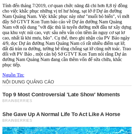
Tính đến tháng 7/2019, cơ quan chức năng đã chi hơn 8,8 tỷ đồng
cho việc khắc phục những vị trí hư hỏng, sạt lở ở Dự án đường
Nam Quảng Nam. Việc khắc phục này như "muối bỏ biển", vì mới
đây Sở GTVT Kon Tum báo cáo về Dự án đường Nam Quảng
Nam với nội dung "với đặc thù là tuyến đường mới đầu tư xây dựng
qua khu vực núi cao, vực sâu nên vẫn còn tiềm ẩn nguy cơ sạt lơ
cao, nhất là khi mưa, bão". Cụ thể, theo ghi nhận của PV Báo ngày
4/9, dọc Dự án đường Nam Quảng Nam có rất nhiều điểm sạt lở,
đất đá tràn ra đường, tường bê tông chống sạt lở cũng nứt toác. Trao
đổi với PV Báo , một cán bộ Sở GTVT Kon Tum nói rằng Dự án
đường Nam Quảng Nam đang cần thêm vốn để sửa chữa, khắc
phục tiếp.
Nguồn Tin: