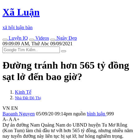
Xã Luận
xã hội luận bàn
Luyện IQ
Videos
Ngày Đẹp
09:09:09 AM, Thứ Abc 09/09/2021
Đường tránh hơn 565 tỷ đồng
sạt lở đến bao giờ?
Kinh Tế
Nhà Đất Đô Thị
VN
EN
Baoanh Nguyen
05/09/20 09:14pm
nguồn
bình luận
999
A-
A
A+
Dự án đường Nam Quảng Nam do UBND huyện Tu Mơ Rông
(Kon Tum) làm chủ đầu tư với hơn 565 tỷ đồng, nhưng nhiều năm
nay tuyến đường này liên tục bị sạt lở, hư hỏng nghiêm trọng.