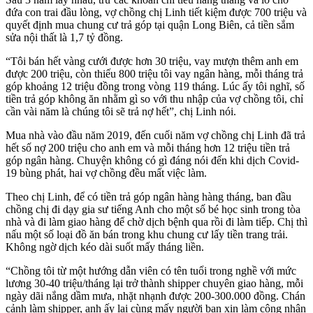
đứa con trai đầu lòng, vợ chồng chị Linh tiết kiệm được 700 triệu và
quyết định mua chung cư trả góp tại quận Long Biên, cả tiền sắm
sửa nội thất là 1,7 tỷ đồng.
“Tôi bán hết vàng cưới được hơn 30 triệu, vay mượn thêm anh em
được 200 triệu, còn thiếu 800 triệu tôi vay ngân hàng, mỗi tháng trả
góp khoảng 12 triệu đồng trong vòng 119 tháng. Lúc ấy tôi nghĩ, số
tiền trả góp không ăn nhằm gì so với thu nhập của vợ chồng tôi, chỉ
cần vài năm là chúng tôi sẽ trả nợ hết”, chị Linh nói.
Mua nhà vào đầu năm 2019, đến cuối năm vợ chồng chị Linh đã trả
hết số nợ 200 triệu cho anh em và mỗi tháng hơn 12 triệu tiền trả
góp ngân hàng. Chuyện không có gì đáng nói đến khi dịch Covid-
19 bùng phát, hai vợ chồng đều mất việc làm.
Theo chị Linh, để có tiền trả góp ngân hàng hàng tháng, ban đầu
chồng chị đi dạy gia sư tiếng Anh cho một số bé học sinh trong tòa
nhà và đi làm giao hàng để chờ dịch bệnh qua rồi đi làm tiếp. Chị thì
nấu một số loại đồ ăn bán trong khu chung cư lấy tiền trang trải.
Không ngờ dịch kéo dài suốt mấy tháng liền.
“Chồng tôi từ một hướng dẫn viên có tên tuổi trong nghề với mức
lương 30-40 triệu/tháng lại trở thành shipper chuyên giao hàng, mỗi
ngày dãi nắng dầm mưa, nhặt nhạnh được 200-300.000 đồng. Chán
cảnh làm shipper, anh ấy lại cùng mấy người bạn xin làm công nhân