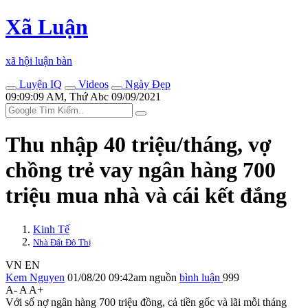
Xã Luận
xã hội luận bàn
Luyện IQ
Videos
Ngày Đẹp
09:09:09 AM, Thứ Abc 09/09/2021
Thu nhập 40 triệu/tháng, vợ
chồng trẻ vay ngân hàng 700
triệu mua nhà và cái kết đắng
Kinh Tế
Nhà Đất Đô Thị
VN
EN
Kem Nguyen
01/08/20 09:42am
nguồn
bình luận
999
A-
A
A+
Với số nợ ngân hàng 700 triệu đồng, cả tiền gốc và lãi mỗi tháng