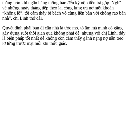
thẳng hơn khi ngân hàng thông báo đến kỳ nộp tiền trả góp. Nghĩ
về những ngày tháng tiếp theo lại còng lưng trả nợ một khoản
“khổng lồ”, tôi cảm thấy bí bách vô cùng liền bàn với chồng rao bán
nhà”, chị Linh thở dài.
Quyết định phải bán đi căn nhà là ước mơ, tổ ấm mà mình cố gắng
gây dựng suốt thời gian qua không phải dễ, nhưng với chị Linh, đây
là biện pháp tốt nhất để không còn cảm thấy gánh nặng nợ nần treo
lơ lửng trước mặt mỗi khi thức giấc.