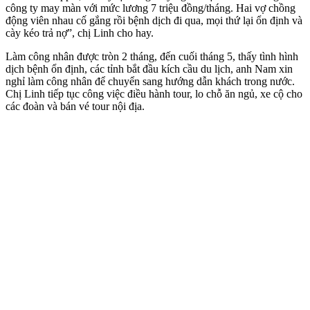
công ty may màn với mức lương 7 triệu đồng/tháng. Hai vợ chồng
động viên nhau cố gắng rồi bệnh dịch đi qua, mọi thứ lại ổn định và
cày kéo trả nợ”, chị Linh cho hay.
Làm công nhân được tròn 2 tháng, đến cuối tháng 5, thấy tình hình
dịch bệnh ổn định, các tỉnh bắt đầu kích cầu du lịch, anh Nam xin
nghỉ làm công nhân để chuyển sang hướng dẫn khách trong nước.
Chị Linh tiếp tục công việc điều hành tour, lo chỗ ăn ngủ, xe cộ cho
các đoàn và bán vé tour nội địa.