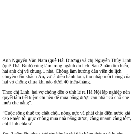
Anh Nguyễn Văn Nam (quê Hải Dương) và chị Nguyễn Thùy Linh
(quê Thái Bình) cùng làm trong ngành du lịch. Sau 2 năm tìm hiểu,
hai anh chị về chung 1 nhà. Chồng làm hướng dẫn viên du lịch
chuyên dẫn khách Âu, vợ là điều hành tour, thu nhập mỗi tháng của
hai vợ chồng chưa khi nào dưới 40 triệu/tháng.
Theo chị Linh, hai vợ chồng đều ở tỉnh lẻ ra Hà Nội lập nghiệp nên
quyết tâm tiết kiệm chi tiêu để mua bằng được căn nhà “có chỗ che
mưa che nắng”.
“Cuộc sống thuê trọ chật chội, nóng nực và phải chịu điện nước giá
cao khiến tôi giục chồng mua nhà bằng được, càng nhanh càng tốt”,
chị Linh chia sẻ.
Sau 3 năm lấy nhau, trừ các khoản chi tiêu hàng tháng và lo cho