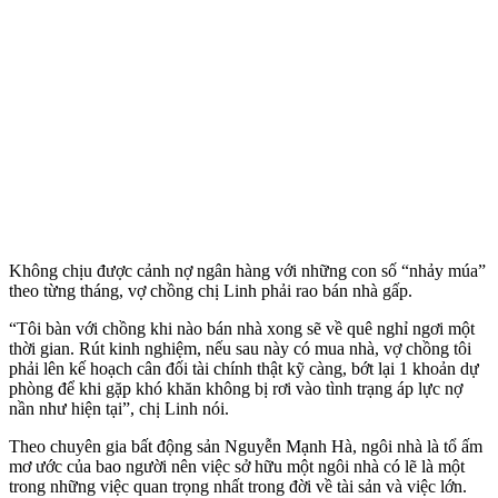
Không chịu được cảnh nợ ngân hàng với những con số “nhảy múa”
theo từng tháng, vợ chồng chị Linh phải rao bán nhà gấp.
“Tôi bàn với chồng khi nào bán nhà xong sẽ về quê nghỉ ngơi một
thời gian. Rút kinh nghiệm, nếu sau này có mua nhà, vợ chồng tôi
phải lên kế hoạch cân đối tài chính thật kỹ càng, bớt lại 1 khoản dự
phòng để khi gặp khó khăn không bị rơi vào tình trạng áp lực nợ
nần như hiện tại”, chị Linh nói.
Theo chuyên gia bất động sản Nguyễn Mạnh Hà, ngôi nhà là tổ ấm
mơ ước của bao người nên việc sở hữu một ngôi nhà có lẽ là một
trong những việc quan trọng nhất trong đời về tài sản và việc lớn.