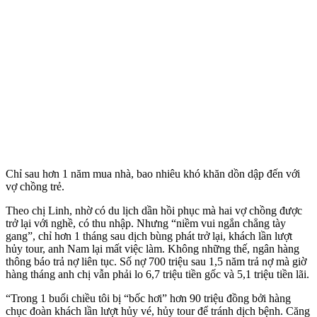
Chỉ sau hơn 1 năm mua nhà, bao nhiêu khó khăn dồn dập đến với
vợ chồng trẻ.
Theo chị Linh, nhờ có du lịch dần hồi phục mà hai vợ chồng được
trở lại với nghề, có thu nhập. Nhưng “niềm vui ngắn chẳng tày
gang”, chỉ hơn 1 tháng sau dịch bùng phát trở lại, khách lần lượt
hủy tour, anh Nam lại mất việc làm. Không những thế, ngân hàng
thông báo trả nợ liên tục. Số nợ 700 triệu sau 1,5 năm trả nợ mà giờ
hàng tháng anh chị vẫn phải lo 6,7 triệu tiền gốc và 5,1 triệu tiền lãi.
“Trong 1 buổi chiều tôi bị “bốc hơi” hơn 90 triệu đồng bởi hàng
chục đoàn khách lần lượt hủy vé, hủy tour để tránh dịch bệnh. Căng