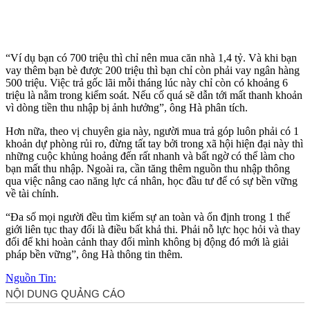
“Ví dụ bạn có 700 triệu thì chỉ nên mua căn nhà 1,4 tỷ. Và khi bạn
vay thêm bạn bè được 200 triệu thì bạn chỉ còn phải vay ngân hàng
500 triệu. Việc trả gốc lãi mỗi tháng lúc này chỉ còn có khoảng 6
triệu là nằm trong kiểm soát. Nếu cố quá sẽ dẫn tới mất thanh khoản
vì dòng tiền thu nhập bị ảnh hưởng”, ông Hà phân tích.
Hơn nữa, theo vị chuyên gia này, người mua trả góp luôn phải có 1
khoản dự phòng rủi ro, đừng tất tay bởi trong xã hội hiện đại này thì
những cuộc khủng hoảng đến rất nhanh và bất ngờ có thể làm cho
bạn mất thu nhập. Ngoài ra, cần tăng thêm nguồn thu nhập thông
qua việc nâng cao năng lực cá nhân, học đầu tư để có sự bền vững
về tài chính.
“Đa số mọi người đều tìm kiếm sự an toàn và ổn định trong 1 thế
giới liên tục thay đổi là điều bất khả thi. Phải nỗ lực học hỏi và thay
đổi để khi hoàn cảnh thay đổi mình không bị động đó mới là giải
pháp bền vững”, ông Hà thông tin thêm.
Nguồn Tin: