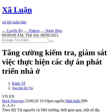
Xã Luận
xã hội luận bàn
Luyện IQ
Videos
Ngày Đẹp
09:09:09 AM, Thứ Abc 09/09/2021
Tăng cường kiểm tra, giám sát
việc thực hiện các dự án phát
triển nhà ở
Kinh Tế
Nhà Đất Đô Thị
VN
EN
Itech Nguyen
23/06/20 10:19pm
nguồn
bình luận
999
A-
A
A+
Theo Bộ Tài nguyên và Môi trường, thời gian qua, một số địa