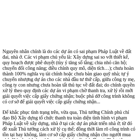
Nguyên nhân chính là do các dự án có sai phạm Pháp Luật về đất
đai, nhà ở. Các vi phạm chủ yếu là: Xây dựng sai so với thiết kế,
quy hoạch được phê duyệt (tùy ý tăng số tầng; chia nhỏ căn hộ;
chuyển đổi công năng; điều chỉnh quy mô, diện tích…); chưa hoàn
thành 100% nghĩa vụ tài chính hoặc chưa bàn giao quỹ nhà; tự ý
chuyển nhượng dự án cho các nhà đầu tư thứ cấp, giữa công ty mẹ,
công ty con nhưng chưa hoàn tất thủ tục về đất đai; do chính quyền
xử lý theo quy định các dự án vi phạm chờ thanh tra, xử lý rồi mới
giải quyết việc cấp giấy chứng nhận; buộc phá dỡ công trình không
có cơ sở để giải quyết việc cấp giấy chứng nhận...
Để khắc phục tình trạng trên, vừa qua, Thủ tướng Chính phủ chỉ
đạo Bộ Xây dựng tổ chức thanh tra toàn diện tình hình vi phạm
Pháp Luật về xây dựng, nhà ở tại các dự án phát triển nhà ở; từ đó
đề xuất Thủ tướng cách xử lý cụ thể; đồng thời làm rõ công trình có
tồn tại hay không, làm cơ sở cấp giấy chứng nhận cho người mua