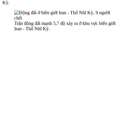
Kỳ.
Trận động đất mạnh 5,7 độ xảy ra ở khu vực biên giới
Iran - Thổ Nhĩ Kỳ.