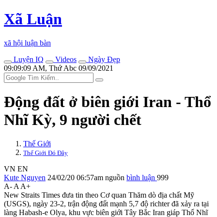
Xã Luận
xã hội luận bàn
Luyện IQ
Videos
Ngày Đẹp
09:09:09 AM, Thứ Abc 09/09/2021
Động đất ở biên giới Iran - Thổ
Nhĩ Kỳ, 9 người chết
Thế Giới
Thế Giới Đó Đây
VN
EN
Kute Nguyen
24/02/20 06:57am
nguồn
bình luận
999
A-
A
A+
New Straits Times đưa tin theo Cơ quan Thăm dò địa chất Mỹ
(USGS), ngày 23-2, trận động đất mạnh 5,7 độ richter đã xảy ra tại
làng Habash-e Olya, khu vực biên giới Tây Bắc Iran giáp Thổ Nhĩ