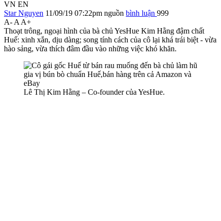
VN
EN
Star Nguyen
11/09/19 07:22pm
nguồn
bình luận
999
A-
A
A+
Thoạt trông, ngoại hình của bà chủ YesHue Kim Hằng đậm chất
Huế: xinh xắn, dịu dàng; song tính cách của cô lại khá trái biệt - vừa
hào sảng, vừa thích đâm đầu vào những việc khó khăn.
Lê Thị Kim Hằng – Co-founder của YesHue.