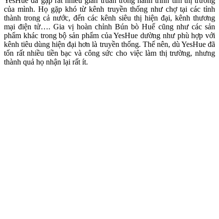
YesHue đã gặp rất nhiều gian truân trong hành trình tìm thị trường
của mình. Họ gặp khó từ kênh truyền thống như chợ tại các tỉnh
thành trong cả nước, đến các kênh siêu thị hiện đại, kênh thương
mại điện tử…. Gia vị hoàn chỉnh Bún bò Huế cũng như các sản
phẩm khác trong bộ sản phẩm của YesHue dường như phù hợp với
kênh tiêu dùng hiện đại hơn là truyền thống. Thế nên, dù YesHue đã
tốn rất nhiều tiền bạc và công sức cho việc làm thị trường, nhưng
thành quả họ nhận lại rất ít.