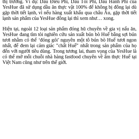
thị trường. Ví dụ: Dầu Điều Phi, Dầu Tỏi Phi, Dầu Hành Phi của
YesHue đã sử dụng dầu ăn thực vật 100% để không bị đông lại dù
gặp thời tiết lạnh, vì nếu hàng xuất khẩu qua châu Âu, gặp thời tiết
lạnh sản phẩm của YesHue đông lại thì xem như… xong.
Hiện tại, ngoài 12 loại sản phẩm đóng hũ chuyên về gia vị nấu ăn,
YesHue đang tìm tòi nghiên cứu sản xuất bún bò Huế bằng sợi bún
tươi nhằm có thể ‘đóng gói’ nguyên một tô bún bò Huế tươi ngon
nhất, để đem lại cảm giác "chất Huế" nhất trong sản phẩm của họ
đến với người tiêu dùng. Trong tương lai, tham vọng của YesHue là
có thể mở mỗi chuỗi nhà hàng fastfood chuyên về ẩm thực Huế tại
Việt Nam cũng như trên thế giới.