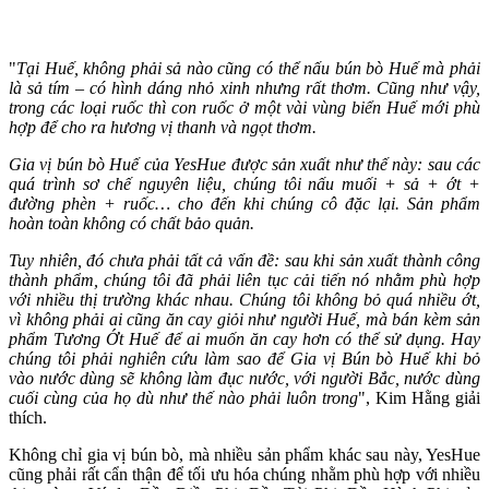
"
Tại Huế, không phải sả nào cũng có thể nấu bún bò Huế mà phải
là sả tím – có hình dáng nhỏ xinh nhưng rất thơm. Cũng như vậy,
trong các loại ruốc thì con ruốc ở một vài vùng biển Huế mới phù
hợp để cho ra hương vị thanh và ngọt thơm.
Gia vị bún bò Huế của YesHue được sản xuất như thế này: sau các
quá trình sơ chế nguyên liệu, chúng tôi nấu muối + sả + ớt +
đường phèn + ruốc… cho đến khi chúng cô đặc lại. Sản phẩm
hoàn toàn không có chất bảo quản.
Tuy nhiên, đó chưa phải tất cả vấn đề: sau khi sản xuất thành công
thành phẩm, chúng tôi đã phải liên tục cải tiến nó nhằm phù hợp
với nhiều thị trường khác nhau. Chúng tôi không bỏ quá nhiều ớt,
vì không phải ai cũng ăn cay giỏi như người Huế, mà bán kèm sản
phẩm Tương Ớt Huế để ai muốn ăn cay hơn có thể sử dụng. Hay
chúng tôi phải nghiên cứu làm sao để Gia vị Bún bò Huế khi bỏ
vào nước dùng sẽ không làm đục nước, với người Bắc, nước dùng
cuối cùng của họ dù như thế nào phải luôn trong
", Kim Hằng giải
thích.
Không chỉ gia vị bún bò, mà nhiều sản phẩm khác sau này, YesHue
cũng phải rất cẩn thận để tối ưu hóa chúng nhằm phù hợp với nhiều