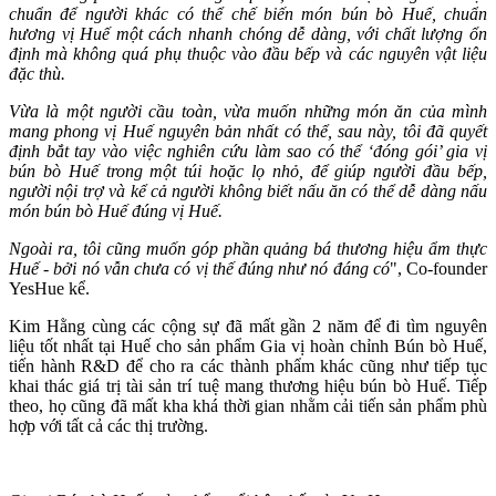
chuẩn để người khác có thể chế biến món bún bò Huế, chuẩn
hương vị Huế một cách nhanh chóng dễ dàng, với chất lượng ổn
định mà không quá phụ thuộc vào đầu bếp và các nguyên vật liệu
đặc thù.
Vừa là một người cầu toàn, vừa muốn những món ăn của mình
mang phong vị Huế nguyên bản nhất có thể, sau này, tôi đã quyết
định bắt tay vào việc nghiên cứu làm sao có thể ‘đóng gói’ gia vị
bún bò Huế trong một túi hoặc lọ nhỏ, để giúp người đầu bếp,
người nội trợ và kể cả người không biết nấu ăn có thể dễ dàng nấu
món bún bò Huế đúng vị Huế.
Ngoài ra, tôi cũng muốn góp phần quảng bá thương hiệu ẩm thực
Huế - bởi nó vẫn chưa có vị thế đúng như nó đáng có
", Co-founder
YesHue kể.
Kim Hằng cùng các cộng sự đã mất gần 2 năm để đi tìm nguyên
liệu tốt nhất tại Huế cho sản phẩm Gia vị hoàn chỉnh Bún bò Huế,
tiến hành R&D để cho ra các thành phẩm khác cũng như tiếp tục
khai thác giá trị tài sản trí tuệ mang thương hiệu bún bò Huế. Tiếp
theo, họ cũng đã mất kha khá thời gian nhằm cải tiến sản phẩm phù
hợp với tất cả các thị trường.