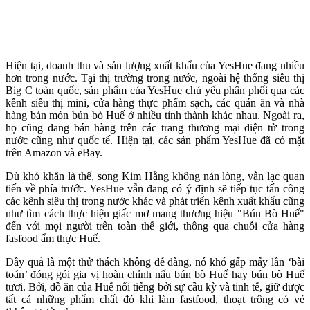
Hiện tại, doanh thu và sản lượng xuất khẩu của YesHue đang nhiều
hơn trong nước. Tại thị trường trong nước, ngoài hệ thống siêu thị
Big C toàn quốc, sản phẩm của YesHue chủ yếu phân phối qua các
kênh siêu thị mini, cửa hàng thực phẩm sạch, các quán ăn và nhà
hàng bán món bún bò Huế ở nhiều tỉnh thành khác nhau. Ngoài ra,
họ cũng đang bán hàng trên các trang thương mại điện tử trong
nước cũng như quốc tế. Hiện tại, các sản phẩm YesHue đã có mặt
trên Amazon và eBay.
Dù khó khăn là thế, song Kim Hằng không nản lòng, vẫn lạc quan
tiến về phía trước. YesHue vẫn đang có ý định sẽ tiếp tục tấn công
các kênh siêu thị trong nước khác và phát triển kênh xuất khẩu cũng
như tìm cách thực hiện giấc mơ mang thương hiệu "Bún Bò Huế"
đến với mọi người trên toàn thế giới, thông qua chuỗi cửa hàng
fasfood ẩm thực Huế.
Đây quả là một thử thách không dễ dàng, nó khó gấp mấy lần ‘bài
toán’ đóng gói gia vị hoàn chỉnh nấu bún bò Huế hay bún bò Huế
tươi. Bởi, đồ ăn của Huế nổi tiếng bởi sự cầu kỳ và tinh tế, giữ được
tất cả những phẩm chất đó khi làm fastfood, thoạt trông có vẻ