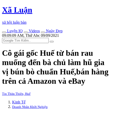
Xã Luận
xã hội luận bàn
Luyện IQ
Videos
Ngày Đẹp
09:09:09 AM, Thứ Abc 09/09/2021
Cô gái gốc Huế từ bán rau
muống đến bà chủ làm hũ gia
vị bún bò chuẩn Huế,bán hàng
trên cả Amazon và eBay
Tin Thừa Thiên, Huế
Kinh Tế
Doanh Nhân Khởi Nghiệp