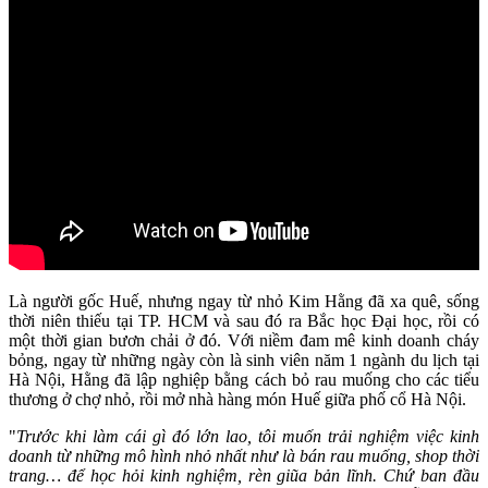
Là người gốc Huế, nhưng ngay từ nhỏ Kim Hằng đã xa quê, sống
thời niên thiếu tại TP. HCM và sau đó ra Bắc học Đại học, rồi có
một thời gian bươn chải ở đó. Với niềm đam mê kinh doanh cháy
bỏng, ngay từ những ngày còn là sinh viên năm 1 ngành du lịch tại
Hà Nội, Hằng đã lập nghiệp bằng cách bỏ rau muống cho các tiểu
thương ở chợ nhỏ, rồi mở nhà hàng món Huế giữa phố cổ Hà Nội.
"
Trước khi làm cái gì đó lớn lao, tôi muốn trải nghiệm việc kinh
doanh từ những mô hình nhỏ nhất như là bán rau muống, shop thời
trang… để học hỏi kinh nghiệm, rèn giũa bản lĩnh. Chứ ban đầu