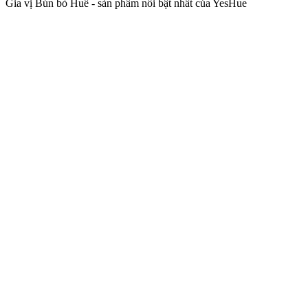
Gia vị Bún bò Huế - sản phẩm nổi bật nhất của YesHue