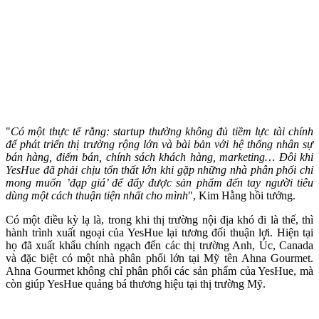
"
Có một thực tế rằng: startup thường không đủ tiềm lực tài chính
để phát triển thị trường rộng lớn và bài bản với hệ thống nhân sự
bán hàng, điểm bán, chính sách khách hàng, marketing… Đôi khi
YesHue đã phải chịu tổn thất lớn khi gặp những nhà phân phối chỉ
mong muốn ’đạp giá’ để đẩy được sản phẩm đến tay người tiêu
dùng một cách thuận tiện nhất cho mình
", Kim Hằng hồi tưởng.
Có một điều kỳ lạ là, trong khi thị trường nội địa khó đi là thế, thì
hành trình xuất ngoại của YesHue lại tương đối thuận lợi. Hiện tại
họ đã xuất khẩu chính ngạch đến các thị trường Anh, Úc, Canada
và đặc biệt có một nhà phân phối lớn tại Mỹ tên Ahna Gourmet.
Ahna Gourmet không chỉ phân phối các sản phẩm của YesHue, mà
còn giúp YesHue quảng bá thương hiệu tại thị trường Mỹ.