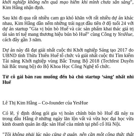
khởi nghiệp không nên quá mạo hiểm khi mình chưa sẵn sàng
",
Kim Hằng nhận định.
Sau khi đi qua rất nhiều cam go khó khăn với rất nhiều dự án khác
nhau, Kim Hằng dần nếm những trái ngọt đầu tiên ở độ tuổi 24 với
dự án startup "Gia vị bún bò Huế và các sản phẩm khai thác giá trị
tài sản trí tuệ mang thương hiệu bún bò Huế" cùng Công ty
YesHue
,
cách đây gần 3 năm.
Dự án này đã đạt giải nhất cuộc thi Khởi nghiệp Sáng tạo 2017 do
UBND tỉnh Thừa Thiên Huế tổ chức và giải nhất cuộc thi Tìm kiếm
Tài năng Khởi nghiệp vùng Bắc Trung Bộ 2018 (Techfest Duyên
hải Bắc trung bộ) do Bộ Khoa Học Công Nghệ tổ chức.
Từ cô gái bán rau muống đến bà chủ startup ‘sáng’ nhất nhì
Huế
Lê Thị Kim Hằng – Co-founder của YesHue
Có lẽ, ý định đóng gói gia vị hoàn chỉnh bún bò Huế đã nảy ra
trong đầu Hằng ở những ngày lăn lộn vất vả vừa học đại học vừa
kinh doanh quán ăn đặc sản Huế của mình tại phố cổ Hà Nội.
"
Tôi không phải lúc nào cũng ở quán, nên cần một công thức thật