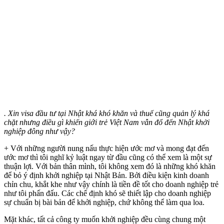
. Xin visa đầu tư tại Nhật khá khó khăn và thuế cũng quản lý khá
chặt nhưng điều gì khiến giới trẻ Việt Nam vẫn đổ đến Nhật khởi
nghiệp đông như vậy?
+ Với những người nung nấu thực hiện ước mơ và mong đạt đến
ước mơ thì tôi nghĩ kỷ luật ngay từ đầu cũng có thể xem là một sự
thuận lợi. Với bản thân mình, tôi không xem đó là những khó khăn
để bỏ ý định khởi nghiệp tại Nhật Bản. Bởi điều kiện kinh doanh
chỉn chu, khắt khe như vậy chính là tiền đề tốt cho doanh nghiệp trẻ
như tôi phấn đấu. Các chế định khó sẽ thiết lập cho doanh nghiệp
sự chuẩn bị bài bản để khởi nghiệp, chứ không thể làm qua loa.
Mặt khác, tất cả công ty muốn khởi nghiệp đều cùng chung một