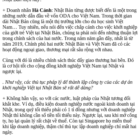
+ Doanh nhân
Hà Cảnh
: Nhật Bản từng được biết đến là một trong
những nước dẫn đầu về vốn ODA cho Việt Nam. Trong thời gian
dài Nhật Bản cũng là một thị trường lớn cho du học sinh Việt
Nam… Tuy nhiên, nếu nói đến việc chắp cánh cho việc khởi nghiệp
của giới trẻ Việt tại Nhật Bản, chúng ta phải nói đến những thuận lợi
trong chính sách của hai nước. Trong năm năm gần đây, nhất là từ
năm 2019, Chính phủ hai nước Nhật Bản và Việt Nam đã có các
hoạt động ngoại giao, thương mại rất sâu rộng với nhau.
Cùng với đó là nhiều chính sách thúc đẩy giao thương hai bên. Đó
là cơ hội tốt cho cộng đồng khởi nghiệp Việt Nam tại Nhật và
ngược lại.
. Như vậy, các thủ tục pháp lý để thành lập công ty của các dự án
khởi nghiệp Việt tại Nhật Bản sẽ rất dễ dàng?
+ Không hẳn vậy, so với các nước, luật pháp của Nhật tương đối
khắt khe. Ví dụ, điều kiện doanh nghiệp nước ngoài kinh doanh tại
Nhật, trong quỹ tối thiểu phải có 1 tỉ đồng nhưng với doanh nghiệp
Nhật thì không cần số tiền tối thiểu này. Ngược lại, sau khi mở công
ty, họ lại quản lý rất chặt về thuế. Còn tại Singapore họ miễn thuế
khi lập doanh nghiệp, thậm chí thủ tục lập doanh nghiệp chỉ mất hai
ngày.