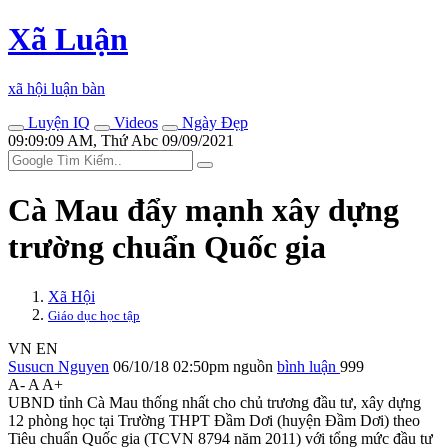
Xã Luận
xã hội luận bàn
Luyện IQ
Videos
Ngày Đẹp
09:09:09 AM, Thứ Abc 09/09/2021
Cà Mau đẩy mạnh xây dựng
trường chuẩn Quốc gia
Xã Hội
Giáo dục học tập
VN
EN
Susucn Nguyen
06/10/18 02:50pm
nguồn
bình luận
999
A-
A
A+
UBND tỉnh Cà Mau thống nhất cho chủ trương đầu tư, xây dựng
12 phòng học tại Trường THPT Đầm Dơi (huyện Đầm Dơi) theo
Tiêu chuẩn Quốc gia (TCVN 8794 năm 2011) với tổng mức đầu tư