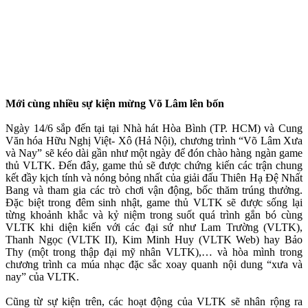
Mới cùng nhiều sự kiện mừng Võ Lâm lên bốn
Ngày 14/6 sắp đến tại tại Nhà hát Hòa Bình (TP. HCM) và Cung
Văn hóa Hữu Nghị Việt- Xô (Hả Nội), chương trình “Võ Lâm Xưa
và Nay” sẽ kéo dài gần như một ngày để đón chào hàng ngàn game
thủ VLTK. Đến đây, game thủ sẽ được chứng kiến các trận chung
kết đầy kịch tính và nóng bỏng nhất của giải đấu Thiên Hạ Đệ Nhất
Bang và tham gia các trò chơi vận động, bốc thăm trúng thưởng.
Đặc biệt trong đêm sinh nhật, game thủ VLTK sẽ được sống lại
từng khoảnh khắc và kỷ niệm trong suốt quá trình gắn bó cùng
VLTK khi diện kiến với các đại sứ như Lam Trường (VLTK),
Thanh Ngọc (VLTK II), Kim Minh Huy (VLTK Web) hay Bảo
Thy (một trong thập đại mỹ nhân VLTK),… và hòa mình trong
chương trình ca múa nhạc đặc sắc xoay quanh nội dung “xưa và
nay” của VLTK.
Cũng từ sự kiện trên, các hoạt động của VLTK sẽ nhân rộng ra