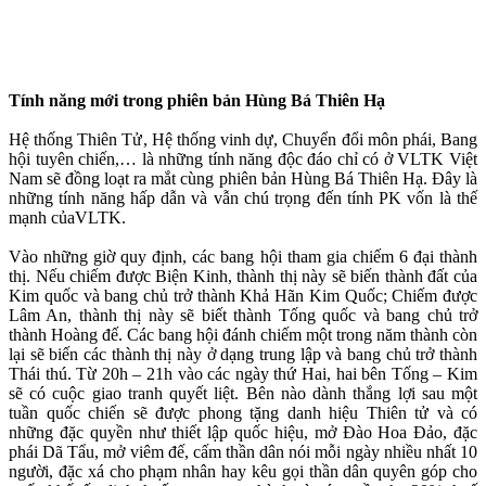
Tính năng mới trong phiên bản Hùng Bá Thiên Hạ
Hệ thống Thiên Tử, Hệ thống vinh dự, Chuyển đổi môn phái, Bang
hội tuyên chiến,… là những tính năng độc đáo chỉ có ở VLTK Việt
Nam sẽ đồng loạt ra mắt cùng phiên bản Hùng Bá Thiên Hạ. Đây là
những tính năng hấp dẫn và vẫn chú trọng đến tính PK vốn là thế
mạnh củaVLTK.
Vào những giờ quy định, các bang hội tham gia chiếm 6 đại thành
thị. Nếu chiếm được Biện Kinh, thành thị này sẽ biến thành đất của
Kim quốc và bang chủ trở thành Khả Hãn Kim Quốc; Chiếm được
Lâm An, thành thị này sẽ biết thành Tống quốc và bang chủ trở
thành Hoàng đế. Các bang hội đánh chiếm một trong năm thành còn
lại sẽ biến các thành thị này ở dạng trung lập và bang chủ trở thành
Thái thú. Từ 20h – 21h vào các ngày thứ Hai, hai bên Tống – Kim
sẽ có cuộc giao tranh quyết liệt. Bên nào dành thắng lợi sau một
tuần quốc chiến sẽ được phong tặng danh hiệu Thiên tử và có
những đặc quyền như thiết lập quốc hiệu, mở Đào Hoa Đảo, đặc
phái Dã Tẩu, mở viêm đế, cấm thần dân nói mỗi ngày nhiều nhất 10
người, đặc xá cho phạm nhân hay kêu gọi thần dân quyên góp cho