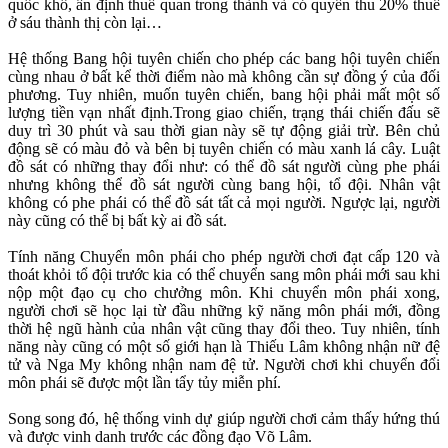
quốc khố, ấn định thuế quan trong thành và có quyền thu 20% thuế
ở sáu thành thị còn lại…
Hệ thống Bang hội tuyên chiến cho phép các bang hội tuyên chiến
cùng nhau ở bất kể thời điểm nào mà không cần sự đồng ý của đối
phương. Tuy nhiên, muốn tuyên chiến, bang hội phải mất một số
lượng tiền vạn nhất định.Trong giao chiến, trạng thái chiến đấu sẽ
duy trì 30 phút và sau thời gian này sẽ tự động giải trừ. Bên chủ
động sẽ có màu đỏ và bên bị tuyên chiến có màu xanh lá cây. Luật
đồ sát có những thay đổi như: có thể đồ sát người cùng phe phái
nhưng không thể đồ sát người cùng bang hội, tổ đội. Nhân vật
không có phe phái có thể đồ sát tất cả mọi người. Ngược lại, người
này cũng có thể bị bất kỳ ai đồ sát.
Tính năng Chuyển môn phái cho phép người chơi đạt cấp 120 và
thoát khỏi tổ đội trước kia có thể chuyển sang môn phái mới sau khi
nộp một đạo cụ cho chưởng môn. Khi chuyển môn phái xong,
người chơi sẽ học lại từ đầu những kỹ năng môn phái mới, đồng
thời hệ ngũ hành của nhân vật cũng thay đổi theo. Tuy nhiên, tính
năng này cũng có một số giới hạn là Thiếu Lâm không nhận nữ đệ
tử và Nga My không nhận nam đệ tử. Người chơi khi chuyển đổi
môn phái sẽ được một lần tẩy tủy miễn phí.
Song song đó, hệ thống vinh dự giúp người chơi cảm thấy hứng thú
và được vinh danh trước các đồng đạo Võ Lâm.