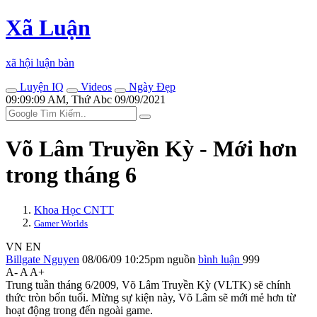
Xã Luận
xã hội luận bàn
Luyện IQ
Videos
Ngày Đẹp
09:09:09 AM, Thứ Abc 09/09/2021
Võ Lâm Truyền Kỳ - Mới hơn
trong tháng 6
Khoa Học CNTT
Gamer Worlds
VN
EN
Billgate Nguyen
08/06/09 10:25pm
nguồn
bình luận
999
A-
A
A+
Trung tuần tháng 6/2009, Võ Lâm Truyền Kỳ (VLTK) sẽ chính
thức tròn bốn tuổi. Mừng sự kiện này, Võ Lâm sẽ mới mẻ hơn từ
hoạt động trong đến ngoài game.