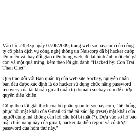
Vào lúc 23h33p ngày 07/06/2009, trang web socbay.com của công
ty cổ phần dịch vụ công nghệ thông tin Naiscorp đã bị hacker cướp
tên miền và thay đổi giao diện trang web, để lại hình ảnh một chú gà
con và một quả trứng, kèm theo lời ghi danh “Hacked by: Con Trai
Than Chet”.
Qua trao đổi với Ban quản trị của web site Socbay, nguyên nhân
ban đầu được xác định là do hacker sử dụng chức năng password
recovery của tài khoản gmail quản trị domain socbay.com để cướp
quyền điều khiển.
Cũng theo lời giải thích của bộ phận quản trị socbay.com, “hệ thống
phục hồi mật khẩu của Gmail có thể tái xác lập (reset) mật khẩu của
người dùng mà không cần hỏi câu hỏi bí mật (?). Dựa vào sơ hở bảo
mật chức năng này của gmail, hacker đã điền report và có được
password của hòm thư này."