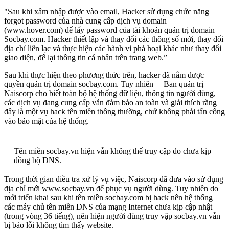
"Sau khi xâm nhập được vào email, Hacker sử dụng chức năng
forgot password của nhà cung cấp dịch vụ domain
(www.hover.com) để lấy password của tài khoản quản trị domain
Socbay.com. Hacker thiết lập và thay đổi các thông số mới, thay đổi
địa chỉ liên lạc và thực hiện các hành vi phá hoại khác như thay đổi
giao diện, để lại thông tin cá nhân trên trang web.”
Sau khi thực hiện theo phương thức trên, hacker đã nắm được
quyền quản trị domain socbay.com. Tuy nhiên – Ban quản trị
Naiscorp cho biết toàn bộ hệ thống dữ liệu, thông tin người dùng,
các dịch vụ đang cung cấp vẫn đảm bảo an toàn và giải thích rằng
đây là một vụ hack tên miền thông thường, chứ không phải tấn công
vào bảo mật của hệ thống.
Tên miền socbay.vn hiện vẫn không thể truy cập do chưa kịp
đồng bộ DNS.
Trong thời gian điều tra xử lý vụ việc, Naiscorp đã đưa vào sử dụng
địa chỉ mới www.socbay.vn để phục vụ người dùng. Tuy nhiên do
mới triển khai sau khi tên miền socbay.com bị hack nên hệ thống
các máy chủ tên miền DNS của mạng Internet chưa kịp cập nhật
(trong vòng 36 tiếng), nên hiện người dùng truy vập socbay.vn vẫn
bị báo lỗi không tìm thấy website.