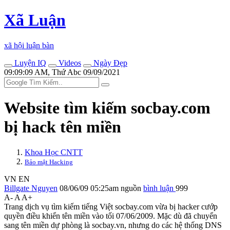
Xã Luận
xã hội luận bàn
Luyện IQ
Videos
Ngày Đẹp
09:09:09 AM, Thứ Abc 09/09/2021
Website tìm kiếm socbay.com
bị hack tên miền
Khoa Học CNTT
Bảo mật Hacking
VN
EN
Billgate Nguyen
08/06/09 05:25am
nguồn
bình luận
999
A-
A
A+
Trang dịch vụ tìm kiếm tiếng Việt socbay.com vừa bị hacker cướp
quyền điều khiển tên miền vào tối 07/06/2009. Mặc dù đã chuyển
sang tên miền dự phòng là socbay.vn, nhưng do các hệ thống DNS