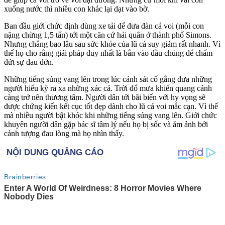
xuống nước thì nhiều con khác lại dạt vào bờ.
Ban đầu giới chức định dùng xe tải để đưa đàn cá voi (mỗi con
nặng chừng 1,5 tấn) tới một căn cứ hải quân ở thành phố Simons.
Nhưng chẳng bao lâu sau sức khỏe của lũ cá suy giảm rất nhanh. Vì
thế họ cho rằng giải pháp duy nhất là bắn vào đầu chúng để chấm
dứt sự đau đớn.
Những tiếng súng vang lên trong lúc cảnh sát cố gắng đưa những
người hiếu kỳ ra xa những xác cá. Trời đổ mưa khiến quang cảnh
càng trở nên thương tâm. Người dân tới bãi biển với hy vọng sẽ
được chứng kiến kết cục tốt đẹp dành cho lũ cá voi mắc cạn. Vì thế
mà nhiều người bật khóc khi những tiếng súng vang lên. Giới chức
khuyên người dân gặp bác sĩ tâm lý nếu họ bị sốc và ám ảnh bởi
cảnh tượng đau lòng mà họ nhìn thấy.