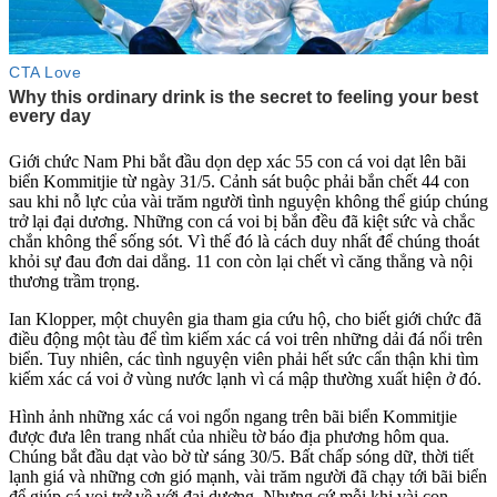
Giới chức Nam Phi bắt đầu dọn dẹp xác 55 con cá voi dạt lên bãi
biển Kommitjie từ ngày 31/5. Cảnh sát buộc phải bắn chết 44 con
sau khi nỗ lực của vài trăm người tình nguyện không thể giúp chúng
trở lại đại dương. Những con cá voi bị bắn đều đã kiệt sức và chắc
chắn không thể sống sót. Vì thế đó là cách duy nhất để chúng thoát
khỏi sự đau đơn dai dẳng. 11 con còn lại chết vì căng thẳng và nội
thương trầm trọng.
Ian Klopper, một chuyên gia tham gia cứu hộ, cho biết giới chức đã
điều động một tàu để tìm kiếm xác cá voi trên những dải đá nổi trên
biển. Tuy nhiên, các tình nguyện viên phải hết sức cẩn thận khi tìm
kiếm xác cá voi ở vùng nước lạnh vì cá mập thường xuất hiện ở đó.
Hình ảnh những xác cá voi ngổn ngang trên bãi biển Kommitjie
được đưa lên trang nhất của nhiều tờ báo địa phương hôm qua.
Chúng bắt đầu dạt vào bờ từ sáng 30/5. Bất chấp sóng dữ, thời tiết
lạnh giá và những cơn gió mạnh, vài trăm người đã chạy tới bãi biển
để giúp cá voi trở về với đại dương. Nhưng cứ mỗi khi vài con