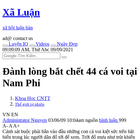
Xã Luận
xã hội luận bàn
ad@ contact us
Luyện IQ
Videos
Ngày Đẹp
09:09:09 AM, Thứ Abc 09/09/2021
Đành lòng bắt chết 44 cá voi tại
Nam Phi
Khoa Học CNTT
Thế giới tự nhiên
VN
EN
Administrator Nguyen
03/06/09 10:04am
nguồn
bình luận
999
A-
A
A+
Cảnh sát buộc phải bắn vào đầu những con cá voi kiệt sức trên bãi
biển trong lúc người dân đổ tới để xem. Trời đổ mưa như trút khiến