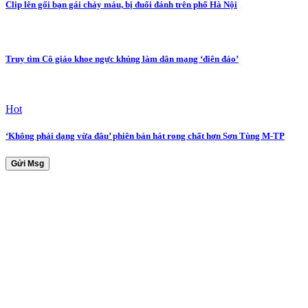
Clip lên gối bạn gái chảy máu, bị đuổi đánh trên phố Hà Nội
Truy tìm Cô giáo khoe ngực khủng làm dân mạng ‘điên đảo’
Hot
‘Không phải dạng vừa đâu’ phiên bản hát rong chất hơn Sơn Tùng M-TP
Gửi Msg