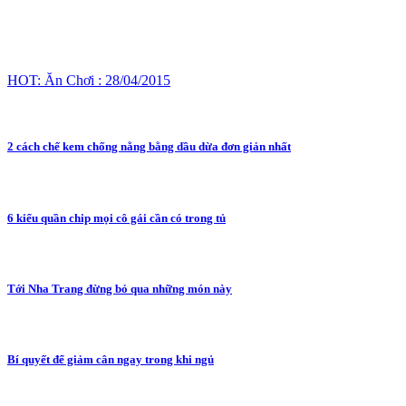
HOT: Ăn Chơi : 28/04/2015
2 cách chế kem chống nằng bằng dầu dừa đơn giản nhất
6 kiểu quần chip mọi cô gái cần có trong tủ
Tới Nha Trang đừng bỏ qua những món này
Bí quyết để giảm cân ngay trong khi ngủ