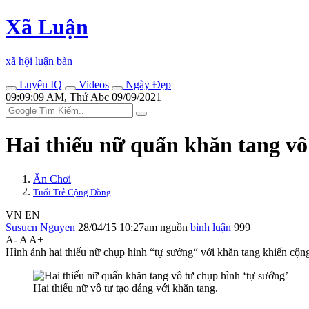
Xã Luận
xã hội luận bàn
Luyện IQ
Videos
Ngày Đẹp
09:09:09 AM, Thứ Abc 09/09/2021
Hai thiếu nữ quấn khăn tang vô
Ăn Chơi
Tuổi Trẻ Cộng Đồng
VN
EN
Susucn Nguyen
28/04/15 10:27am
nguồn
bình luận
999
A-
A
A+
Hình ảnh hai thiếu nữ chụp hình “tự sướng“ với khăn tang khiến cộ
Hai thiếu nữ vô tư tạo dáng với khăn tang.