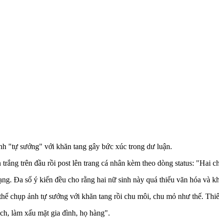
h "tự sướng" với khăn tang gây bức xúc trong dư luận.
trắng trên đầu rồi post lên trang cá nhân kèm theo dòng status: "Hai ch
ng. Đa số ý kiến đều cho rằng hai nữ sinh này quá thiếu văn hóa và k
thể chụp ảnh tự sướng với khăn tang rồi chu môi, chu mỏ như thế. Thi
h, làm xấu mặt gia đình, họ hàng".